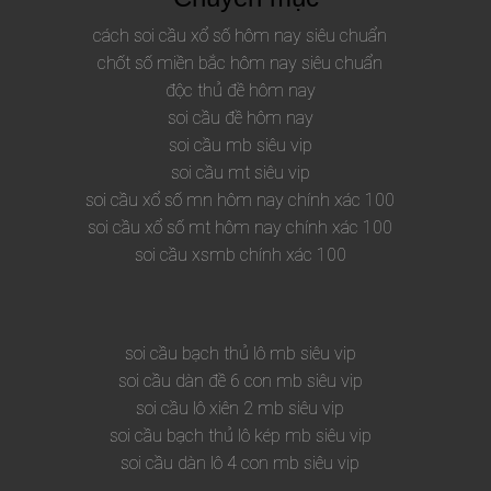
cách soi cầu xổ số hôm nay siêu chuẩn
chốt số miền bắc hôm nay siêu chuẩn
độc thủ đề hôm nay
soi cầu đề hôm nay
soi cầu mb siêu vip
soi cầu mt siêu vip
soi cầu xổ số mn hôm nay chính xác 100
soi cầu xổ số mt hôm nay chính xác 100
soi cầu xsmb chính xác 100
soi cầu bạch thủ lô mb siêu vip
soi cầu dàn đề 6 con mb siêu vip
soi cầu lô xiên 2 mb siêu vip
soi cầu bạch thủ lô kép mb siêu vip
soi cầu dàn lô 4 con mb siêu vip