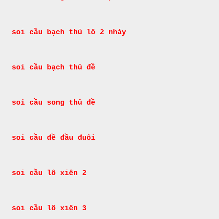
soi cầu lô xiên 3