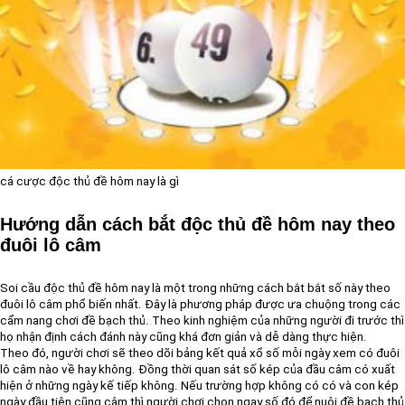
cá cược độc thủ đề hôm nay là gì
Hướng dẫn cách bắt độc thủ đề hôm nay theo
đuôi lô câm
Soi cầu độc thủ đề hôm nay là một trong những cách bắt bắt số này theo
đuôi lô câm phổ biến nhất. Đây là phương pháp được ưa chuộng trong các
cẩm nang chơi đề bạch thủ. Theo kinh nghiệm của những người đi trước thì
họ nhận định cách đánh này cũng khá đơn giản và dễ dàng thực hiện.
Theo đó, người chơi sẽ theo dõi bảng kết quả xổ số mỗi ngày xem có đuôi
lô câm nào về hay không. Đồng thời quan sát số kép của đầu câm có xuất
hiện ở những ngày kế tiếp không. Nếu trường hợp không có có và con kép
ngày đầu tiên cũng câm thì người chơi chọn ngay số đó để nuôi đề bạch thủ