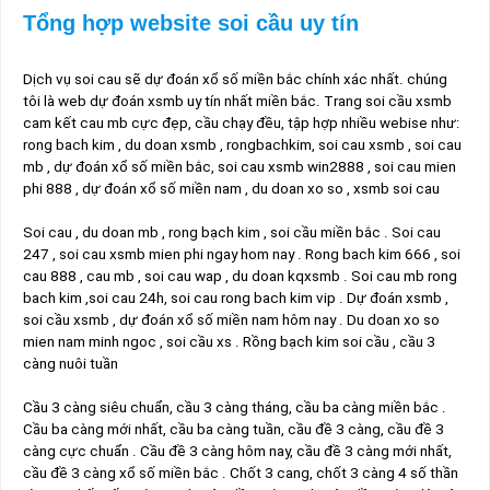
Tổng hợp website soi cầu uy tín
Dịch vụ soi cau sẽ dự đoán xổ số miền bắc chính xác nhất. chúng
tôi là web dự đoán xsmb uy tín nhất miền bắc. Trang soi cầu xsmb
cam kết cau mb cực đẹp, cầu chạy đều, tập hợp nhiều webise như:
rong bach kim , du doan xsmb , rongbachkim, soi cau xsmb , soi cau
mb , dự đoán xổ số miền bắc, soi cau xsmb win2888 , soi cau mien
phi 888 , dự đoán xổ số miền nam , du doan xo so , xsmb soi cau
Soi cau , du doan mb , rong bạch kim , soi cầu miền bắc . Soi cau
247 , soi cau xsmb mien phi ngay hom nay . Rong bach kim 666 , soi
cau 888 , cau mb , soi cau wap , du doan kqxsmb . Soi cau mb rong
bach kim ,soi cau 24h, soi cau rong bach kim vip . Dự đoán xsmb ,
soi cầu xsmb , dự đoán xổ số miền nam hôm nay . Du doan xo so
mien nam minh ngoc , soi cầu xs . Rồng bạch kim soi cầu , cầu 3
càng nuôi tuần
Cầu 3 càng siêu chuẩn, cầu 3 càng tháng, cầu ba càng miền bắc .
Cầu ba càng mới nhất, cầu ba càng tuần, cầu đề 3 càng, cầu đề 3
càng cực chuẩn . Cầu đề 3 càng hôm nay, cầu đề 3 càng mới nhất,
cầu đề 3 càng xổ số miền bắc . Chốt 3 cang, chốt 3 càng 4 số thần