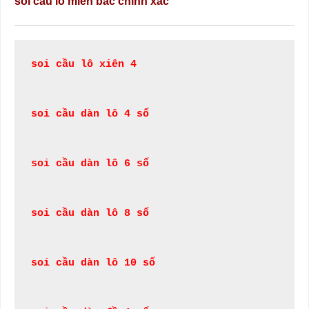
soi cầu lô miền bắc chính xác