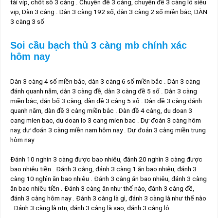
tài vip, chốt số 3 càng . Chuyên đề 3 càng, chuyên đề 3 càng lô siêu
vip, Dàn 3 càng . Dàn 3 càng 192 số, dàn 3 càng 2 số miền bắc, DÀN
3 càng 3 số
Soi cầu bạch thủ 3 càng mb chính xác
hôm nay
Dàn 3 càng 4 số miền bắc, dàn 3 càng 6 số miền bắc . Dàn 3 càng
đánh quanh năm, dàn 3 càng đề, dàn 3 càng đề 5 số . Dàn 3 càng
miền bắc, dán bố 3 càng, dàn đề 3 càng 5 số . Dàn đề 3 càng đánh
quanh năm, dàn đề 3 càng miền bắc . Dàn đề 4 càng, du doan 3
cang mien bac, du doan lo 3 cang mien bac . Dự đoán 3 càng hôm
nay, dự đoán 3 càng miền nam hôm nay . Dự đoán 3 càng miền trung
hôm nay
Đánh 10 nghìn 3 càng được bao nhiêu, đánh 20 nghìn 3 càng được
bao nhiêu tiền . Đánh 3 càng, đánh 3 càng 1 ăn bao nhiêu, đánh 3
càng 10 nghìn ăn bao nhiêu . Đánh 3 càng ăn bao nhiêu, đánh 3 càng
ăn bao nhiêu tiền . Đánh 3 càng ăn như thế nào, đánh 3 càng đề,
đánh 3 càng hôm nay . Đánh 3 càng là gì, đánh 3 càng là như thế nào
. Đánh 3 càng là ntn, đánh 3 càng là sao, đánh 3 càng lô