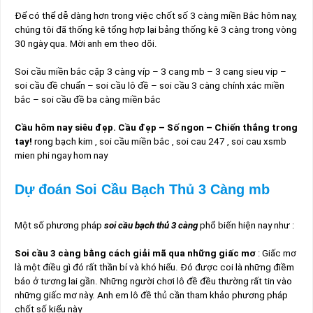
Để có thể dễ dàng hơn trong việc chốt số 3 càng miền Bắc hôm nay,
chúng tôi đã thống kê tổng hợp lại bảng thống kê 3 càng trong vòng
30 ngày qua. Mời anh em theo dõi.
Soi cầu miền bắc cặp 3 càng víp – 3 cang mb – 3 cang sieu vip –
soi cầu đề chuẩn – soi cầu lô đề – soi cầu 3 càng chính xác miền
bắc – soi cầu đề ba càng miền bắc
Cầu hôm nay siêu đẹp. Cầu đẹp – Số ngon – Chiến thắng trong
tay!
rong bạch kim , soi cầu miền bắc , soi cau 247 , soi cau xsmb
mien phi ngay hom nay
Dự đoán Soi Cầu Bạch Thủ 3 Càng mb
Một số phương pháp
soi cầu bạch thủ 3 càng
phổ biến hiện nay như :
Soi cầu 3 càng bằng cách giải mã qua những giấc mơ
: Giấc mơ
là một điều gì đó rất thần bí và khó hiểu. Đó được coi là những điềm
báo ở tương lai gần. Những người chơi lô đề đều thường rất tin vào
những giấc mơ này. Anh em lô đề thủ cần tham khảo phương pháp
chốt số kiểu này