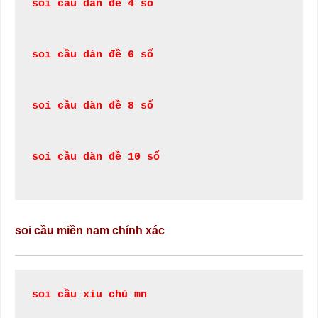
soi cầu miền nam chính xác