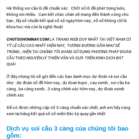
Hệ thống soi cầu lô đề chuẩn xác . Chốt số lô đề phát trúng luôn,
không nói nhiều . Cam kết chắc chắn sẽ mang đến thành công cho
bạn , lấy số chuẩn kết quả xổ số ngày hôm nay , xổ số không chỉ là
khoa học mà còn là nghệ thuật
CHOTSOHOMNAY.COM
LÀ TRANG WEB DUY NHẤT TẠI VIỆT NAM CÓ
TỶ LỆ CẦU CAO NHẤT HIỆN NAY, TƯƠNG ĐƯƠNG GẦN NHƯ SẼ
TRÚNG , HIỆN TẠI CHÚNG TÔI ĐANG SỬ DỤNG PHƯƠNG PHÁP ĐOÁN
CẦU THEO NGUYÊN LÝ THIÊN VĂN VÀ DỰA TRÊN KINH DỊCH BÁT
QUÁI
.
Ở đây chúng tôi sẽ gửi đến các bạn danh mục dự đoán và soi cầu
như : dự đoán số đề hôm nay , du doan kqxs , cau xsmb , soi cầu ba
càng , ba càng xsmb , 3 càng chính xác hôm nay , dự đoán xsmb
chính xác
Để có được những cặp số 3 càng chuẩn xác nhất, anh em hãy cùng
xem lại bảng kết quả xổ số miền Bắc kỳ quay gần nhất:
Dịch vụ soi cầu 3 càng của chúng tôi bao
gồm: