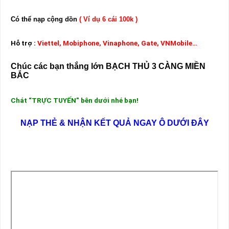
Có thể nạp cộng dồn
( Ví dụ 6 cái 100k )
Hỗ trợ :
Viettel, Mobiphone, Vinaphone, Gate, VNMobile…
Chúc các bạn thắng lớn BẠCH THỦ 3 CÀNG MIỀN
BẮC
Chát “TRỰC TUYẾN” bên dưới nhé bạn!
NẠP THẺ & NHẬN KẾT QUẢ NGAY Ô DƯỚI ĐÂY