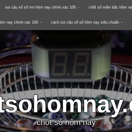
soi cầu xổ số mn hôm nay chính xác 100
chốt số miền bắc hôm na
hôm nay chính xác 100
cách soi cầu xổ số hôm nay siêu chuẩn
tsohomnay
chốt số hôm nay