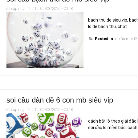
đã câp nhật:
Thứ Tư, 05/08/2026 - 20:18
bach thu de sieu vip, bac
lo de bach thu, chot…
Posted in
soi cầu mb siê
soi cầu dàn đề 6 con mb siêu vip
đã câp nhật:
Thứ Tư, 05/08/2026 - 20:18
cách bắt lô theo giải đặc
soi cầu lô miền bắc, các