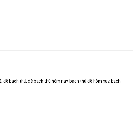
 đề, đề bạch thủ, đề bạch thủ hôm nay, bạch thủ đề hôm nay, bach