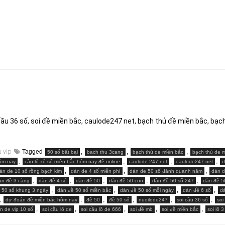
dàn
lô
8
con
mb
siêu
vip
 cầu 36 số, soi đề miền bắc, caulode247 net, bạch thủ đề miền bắc, bạc
u vip
Tagged
,
,
,
50 số bất bại
bach thu 3cang
bạch thủ de miền bắc
bạch thủ de 
,
,
,
,
ôm nay
cầu lô xổ số miền bắc hôm nay đề online
caulode 247 net
caulode247 net
d
,
,
,
àn de 10 số rồng bạch kim
dàn de 4 số miễn phí
dàn de 50 số đánh quanh năm
dàn d
,
,
,
,
,
àn đề 3 càng
dàn đề 4 số
dàn đề 50
dàn đề 50 con
dàn đề 50 số 247
dàn đề 5
,
,
,
,
 50 số khung 3 ngày
dàn đề 50 số miền bắc
dàn đề 50 số mỗi ngày
dàn đề 6 số
d
,
,
,
,
,
,
dự đoán đề miền bắc hôm nay
đề 50
đề 50 số
nuoilode247
soi cầu 36 số
soi
,
,
,
,
,
àn de vip 10 số
soi cầu lô de
soi cầu lô de 666
soi đề mb
soi đề miền bắc
soi lô 