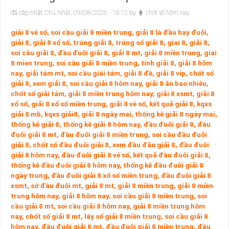
đã câp nhật:
Chủ Nhật, 09/08/2026 - 18:12
by
chốt số hôm nay
giải 8 vé số, soi cầu giải 8 miền trung, giải 8 là đầu hay đuôi,
giải 8, giải 8 xổ số, trúng giải 8, trúng số giải 8, giai 8, giải 8,
soi cầu giải 8, đầu đuôi giải 8, giải 8 mt, giải 8 miền trung, giai
8 mien trung, soi cầu giải 8 miền trung, tính giải 8, giải 8 hôm
nay, giải tám mt, soi cầu giái tám, giải 8 đề, giải 8 víp, chốt số
giải 8, xem giải 8, soi cầu giải 8 hôm nay, giải 8 ăn bao nhiêu,
chốt số giải tám, giải 8 miền trung hôm nay, giải 8 xsmt, giải 8
xổ số, giải 8 xổ số miền trung, giải 8 vé số, kết quả giải 8, kqxs
giải 8 mb, kqxs giải8, giải 8 ngày mai, thống kê giải 8 ngày mai,
thống kê giải 8, thống kê giải 8 hôm nay, đầu đuôi giải 8, đầu
đuôi giải 8 mt, đầu đuôi giải 8 miền trung, soi cầu đầu đuôi
giải 8, chốt số đầu đuôi giải 8, xem đầu đâu giải 8, đầu đuôi
giải 8 hôm nay, đầu đuôi giải 8 vé số, kết quả đầu đuôi giải 8,
thống kê đầu đuôi giải 8 hôm nay, thống kê đầu đuôi giải 8
ngày trung, đầu đuôi giải 8 xổ số miền trung, đầu đuôi giải 8
xsmt, sớ đầu đuôi mt, giải 8 mt, giải 8 miền trung, giải 8 miền
trung hôm nay, giải 8 hôm nay, soi cầu giải 8 miền trung, soi
cầu giải 8 mt, soi cầu giải 8 hôm nay, giải 8 miền trung hôm
nay, chốt số giải 8 mt, lấy số giải 8 miền trung, soi cầu giải 8
hôm nay, đầu đuôi giải 8 mt, đầu đuôi giải 8 miền trung, đầu