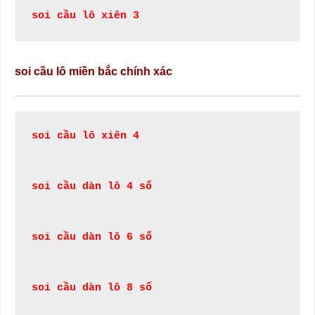
soi cầu lô xiên 3
soi cầu lô miền bắc chính xác