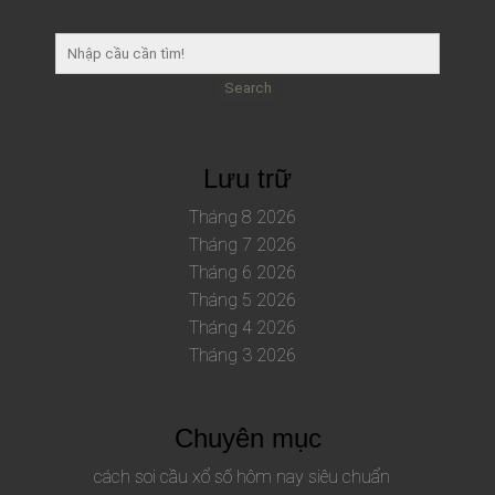
Search
Lưu trữ
Tháng 8 2026
Tháng 7 2026
Tháng 6 2026
Tháng 5 2026
Tháng 4 2026
Tháng 3 2026
Chuyên mục
cách soi cầu xổ số hôm nay siêu chuẩn