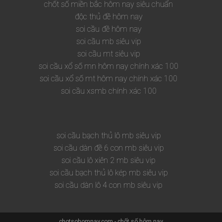
chốt số miền bắc hôm nay siêu chuẩn
độc thủ đề hôm nay
soi cầu đề hôm nay
soi cầu mb siêu vip
soi cầu mt siêu vip
soi cầu xổ số mn hôm nay chính xác 100
soi cầu xổ số mt hôm nay chính xác 100
soi cầu xsmb chính xác 100
soi cầu bạch thủ lô mb siêu vip
soi cầu dàn đề 6 con mb siêu vip
soi cầu lô xiên 2 mb siêu vip
soi cầu bạch thủ lô kép mb siêu vip
soi cầu dàn lô 4 con mb siêu vip
chotsohomnay.com - chốt số hôm nay