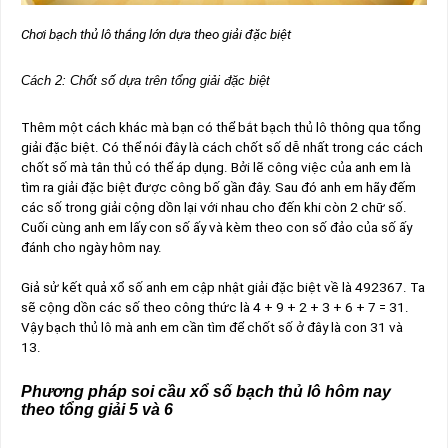
Chơi bạch thủ lô thắng lớn dựa theo giải đặc biệt
Cách 2: Chốt số dựa trên tổng giải đặc biệt
Thêm một cách khác mà bạn có thể bắt bạch thủ lô thông qua tổng
giải đặc biệt. Có thể nói đây là cách chốt số dễ nhất trong các cách
chốt số mà tân thủ có thể áp dụng. Bởi lẽ công việc của anh em là
tìm ra giải đặc biệt được công bố gần đây. Sau đó anh em hãy đếm
các số trong giải cộng dồn lại với nhau cho đến khi còn 2 chữ số.
Cuối cùng anh em lấy con số ấy và kèm theo con số đảo của số ấy
đánh cho ngày hôm nay.
Giả sử kết quả xổ số anh em cập nhật giải đặc biệt về là 492367. Ta
sẽ cộng dồn các số theo công thức là 4 + 9 + 2 + 3 + 6 + 7 = 31.
Vậy bạch thủ lô mà anh em cần tìm để chốt số ở đây là con 31 và
13.
Phương pháp soi cầu xổ số bạch thủ lô hôm nay
theo tổng giải 5 và 6