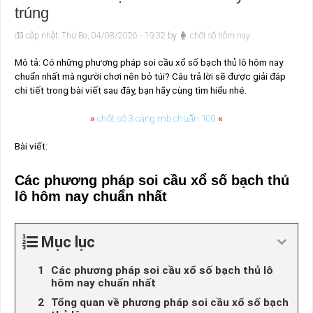
trúng
đã câp nhật:
Thứ Ba, 04/08/2026 - 19:32
by
chốt số hôm nay
Mô tả: Có những phương pháp soi cầu xổ số bạch thủ lô hôm nay
chuẩn nhất mà người chơi nên bỏ túi? Câu trả lời sẽ được giải đáp
chi tiết trong bài viết sau đây, bạn hãy cùng tìm hiểu nhé.
»
chốt số 3 càng mb chuẩn 100
«
Bài viết:
Các phương pháp soi cầu xổ số bạch thủ
lô hôm nay chuẩn nhất
Mục lục
Các phương pháp soi cầu xổ số bạch thủ lô
hôm nay chuẩn nhất
Tổng quan về phương pháp soi cầu xổ số bạch