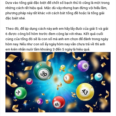
Dựa vào tổng giải đặc biệt để chốt số bạch thủ lô cũng là một trong
những cách rất hiệu quả. Mặc dù vậy nhưng bạn đừng vội hiểu lầm,
phương pháp này rất khác với cách bắt tổng đề hoặc là tổng giải
đặc biệt nhé.
Theo đó, để áp dụng cách này anh em hãy lấy đuôi của giải 5 và giải
6 được công bố hôm trước đem cộng lại với nhau. Kết quả cuối
cùng của tổng đó sẽ là con số mà anh em chọn để đánh trong ngày
hôm nay. Nếu như con số ấy ngày hôm nay vẫn chưa trả về thì anh
em kiên nhẫn nuôi tầm khoảng 3 đến 5 ngày là hiệu quả.