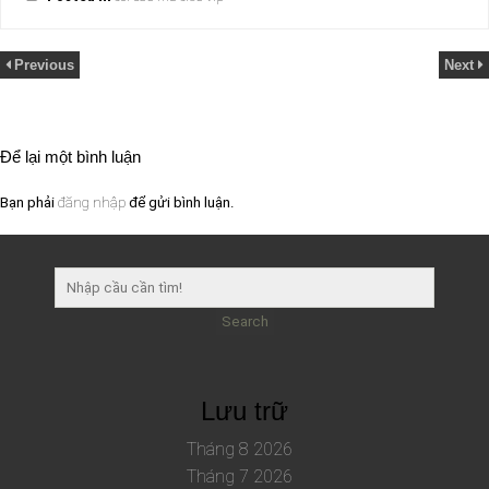
Previous
Next
Để lại một bình luận
Bạn phải
đăng nhập
để gửi bình luận.
Search
Lưu trữ
Tháng 8 2026
Tháng 7 2026