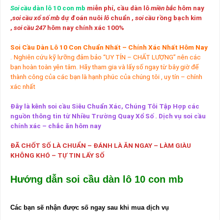
Soi cầu
dàn lô 10 con mb
miễn phí, cầu dàn lô
miền bắc
hôm nay
,
soi cầu xổ số mb
dự đoán nuôi
lô
chuẩn ,
soi cầu
rồng bạch kim
,
soi cầu 247
hôm nay chính xác 100%
Soi Cầu Dàn Lô 10 Con Chuẩn Nhất – Chính Xác Nhất Hôm Nay
. Nghiên cứu kỹ lưỡng đảm bảo “UY TÍN – CHẤT LƯỢNG” nên các
bạn hoàn toàn yên tâm. Hãy tham gia và lấy số ngay từ bây giờ để
thành công của các bạn là hạnh phúc của chúng tôi , uy tín – chính
xác nhất
Đây là kênh soi cầu Siêu Chuẩn Xác, Chúng Tôi Tập Hợp các
nguồn thông tin từ Nhiều Trường Quay Xổ Số . Dịch vụ soi cầu
chính xác – chắc ăn hôm nay
ĐÃ CHỐT SỐ LÀ CHUẨN – ĐÁNH LÀ ĂN NGAY – LÀM GIÀU
KHÔNG KHÓ – TỰ TIN LẤY SỐ
Hướng dẫn soi cầu dàn lô 10 con mb
Các bạn sẽ nhận được số ngay sau khi mua dịch vụ