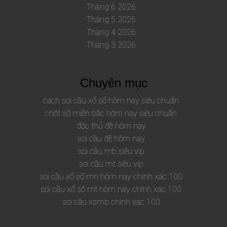
Tháng 6 2026
Tháng 5 2026
Tháng 4 2026
Tháng 3 2026
Chuyên mục
cách soi cầu xổ số hôm nay siêu chuẩn
chốt số miền bắc hôm nay siêu chuẩn
độc thủ đề hôm nay
soi cầu đề hôm nay
soi cầu mb siêu vip
soi cầu mt siêu vip
soi cầu xổ số mn hôm nay chính xác 100
soi cầu xổ số mt hôm nay chính xác 100
soi cầu xsmb chính xác 100