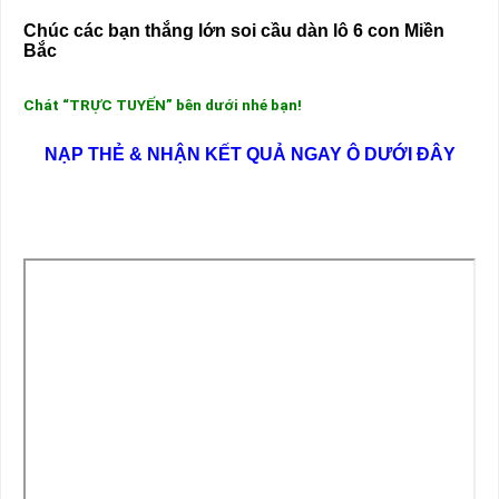
Chúc các bạn thắng lớn soi cầu dàn lô 6 con Miền
Bắc
Chát “TRỰC TUYẾN” bên dưới nhé bạn!
NẠP THẺ & NHẬN KẾT QUẢ NGAY Ô DƯỚI ĐÂY