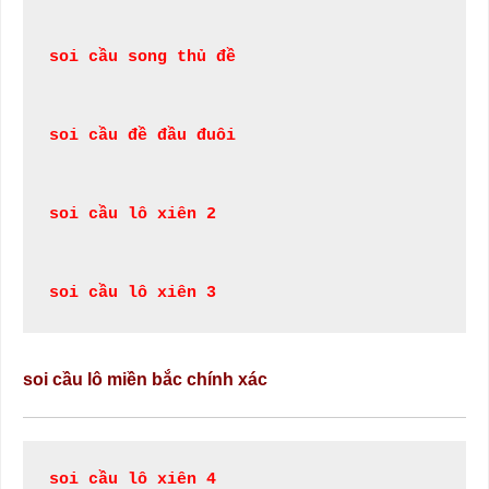
soi cầu lô xiên 3
soi cầu lô miền bắc chính xác