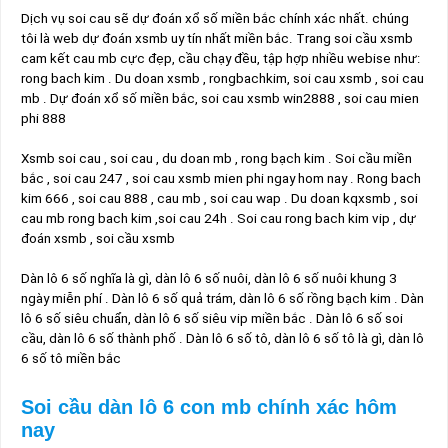
Dịch vụ soi cau sẽ dự đoán xổ số miền bắc chính xác nhất. chúng
tôi là web dự đoán xsmb uy tín nhất miền bắc. Trang soi cầu xsmb
cam kết cau mb cực đẹp, cầu chạy đều, tập hợp nhiều webise như:
rong bach kim . Du doan xsmb , rongbachkim, soi cau xsmb , soi cau
mb . Dự đoán xổ số miền bắc, soi cau xsmb win2888 , soi cau mien
phi 888
Xsmb soi cau , soi cau , du doan mb , rong bạch kim . Soi cầu miền
bắc , soi cau 247 , soi cau xsmb mien phi ngay hom nay . Rong bach
kim 666 , soi cau 888 , cau mb , soi cau wap . Du doan kqxsmb , soi
cau mb rong bach kim ,soi cau 24h . Soi cau rong bach kim vip , dự
đoán xsmb , soi cầu xsmb
Dàn lô 6 số nghĩa là gì, dàn lô 6 số nuôi, dàn lô 6 số nuôi khung 3
ngày miễn phí . Dàn lô 6 số quả trám, dàn lô 6 số rồng bạch kim . Dàn
lô 6 số siêu chuẩn, dàn lô 6 số siêu vip miền bắc . Dàn lô 6 số soi
cầu, dàn lô 6 số thành phố . Dàn lô 6 số tô, dàn lô 6 số tô là gì, dàn lô
6 số tô miền bắc
Soi cầu dàn lô 6 con mb chính xác hôm
nay