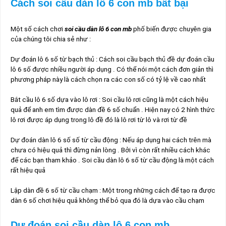
Cách soi cầu dàn lô 6 con mb bất bại
Một số cách chơi
soi cầu dàn lô 6 con mb
phố biến được chuyên gia
của chúng tôi chia sẻ như :
Dự đoán lô 6 số từ bạch thủ : Cách soi cầu bạch thủ đề dự đoán cầu
lô 6 số được nhiều người áp dụng . Có thể nói một cách đơn giản thì
phương pháp này là cách chọn ra các con số có tỷ lệ về cao nhất
Bắt cầu lô 6 số dựa vào lô rơi : Soi cầu lô rơi cũng là một cách hiệu
quả để anh em tìm được dàn đề 6 số chuẩn . Hiện nay có 2 hình thức
lô rơi được áp dụng trong lô đề đó là lô rơi từ lô và rơi từ đề
Dự đoán dàn lô 6 số số từ cầu động : Nếu áp dụng hai cách trên mà
chưa có hiệu quả thì đừng nản lòng . Bởi vì còn rất nhiều cách khác
để các bạn tham khảo . Soi cầu dàn lô 6 số từ cầu động là một cách
rất hiệu quả
Lập dàn đề 6 số từ cầu chạm : Một trong những cách để tạo ra được
dàn 6 số chơi hiệu quả không thể bỏ qua đó là dựa vào cầu chạm
Dự đoán soi cầu dàn lô 6 con mb