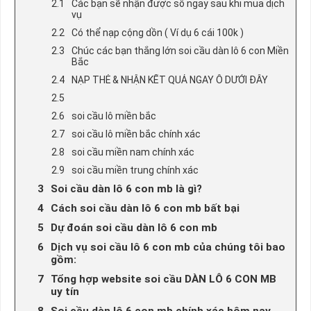
Các bạn sẽ nhận được số ngay sau khi mua dịch
vụ
Có thể nạp cộng dồn ( Ví dụ 6 cái 100k )
Chúc các bạn thắng lớn soi cầu dàn lô 6 con Miền
Bắc
NẠP THẺ & NHẬN KẾT QUẢ NGAY Ô DƯỚI ĐÂY
soi cầu lô miền bắc
soi cầu lô miền bắc chính xác
soi cầu miền nam chính xác
soi cầu miền trung chính xác
Soi cầu dàn lô 6 con mb là gì?
Cách soi cầu dàn lô 6 con mb bất bại
Dự đoán soi cầu dàn lô 6 con mb
Dịch vụ soi cầu lô 6 con mb của chúng tôi bao
gồm:
Tổng hợp website soi cầu DÀN LÔ 6 CON MB
uy tín