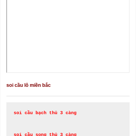
soi cầu lô miền bắc