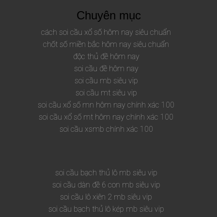
Chuyên mục
cách soi cầu xổ số hôm nay siêu chuẩn
chốt số miền bắc hôm nay siêu chuẩn
độc thủ đề hôm nay
soi cầu đề hôm nay
soi cầu mb siêu vip
soi cầu mt siêu vip
soi cầu xổ số mn hôm nay chính xác 100
soi cầu xổ số mt hôm nay chính xác 100
soi cầu xsmb chính xác 100
soi cầu bạch thủ lô mb siêu vip
soi cầu dàn đề 6 con mb siêu vip
soi cầu lô xiên 2 mb siêu vip
soi cầu bạch thủ lô kép mb siêu vip