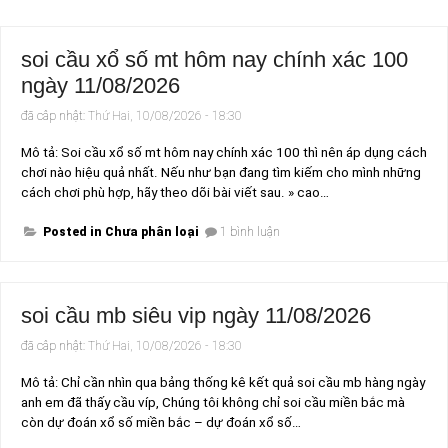
soi cầu xổ số mt hôm nay chính xác 100
ngày 11/08/2026
đã câp nhật:
Thứ Hai, 10/08/2026 - 18:30
Mô tả: Soi cầu xổ số mt hôm nay chính xác 100 thì nên áp dụng cách
chơi nào hiệu quả nhất. Nếu như bạn đang tìm kiếm cho mình những
cách chơi phù hợp, hãy theo dõi bài viết sau. » cao…
ở
Posted in Chưa phân loại
1 bình luận
soi
cầu
xổ
số
mt
soi cầu mb siêu vip ngày 11/08/2026
hôm
nay
chính
đã câp nhật:
Thứ Hai, 10/08/2026 - 18:30
xác
100
Mô tả: Chỉ cần nhìn qua bảng thống kê kết quả soi cầu mb hàng ngày
ngày
11/08/2026
anh em đã thấy cầu víp, Chúng tôi không chỉ soi cầu miền bắc mà
còn dự đoán xổ số miền bắc – dự đoán xổ số…