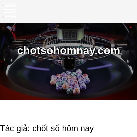
Skip
to
content
chotsohomnay.com
chốt số hôm nay
Tác giả:
chốt số hôm nay