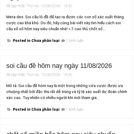
đã câp nhật:
Thứ Hai, 10/08/2026 - 18:30
Meta des: Soi cầu lô đề để tạo ra được các con số xác suất thắng
cược cao khá khó. Do đó, hãy cùng bài viết này tìm hiểu cách soi
cầu xổ số hôm nay siêu chuẩn nhé! » 7 cao thủ chốt số…
ở
Posted in Chưa phân loại
1 bình luận
cách
soi
cầu
xổ
số
soi cầu đề hôm nay ngày 11/08/2026
hôm
nay
siêu
đã câp nhật:
Thứ Hai, 10/08/2026 - 18:30
chuẩn
ngày
Mô tả: Soi cầu đề hôm nay là một trong những cửa cược được ưa
11/08/2026
chuộng nhất bởi đặc thù rất dễ trúng và tỷ lệ xác suất dự đoán chính
xác cao. Tuy nhiên có nhiều người khi mới tham gia…
ở
Posted in Chưa phân loại
1 bình luận
soi
cầu
đề
hôm
nay
ngày