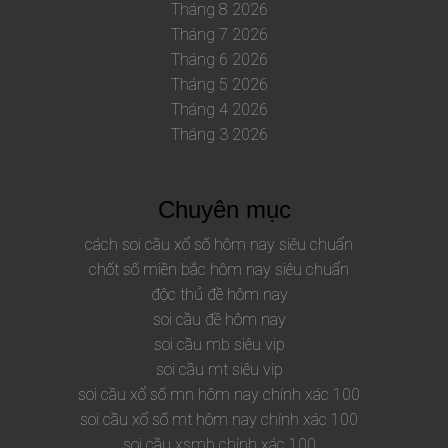
Tháng 8 2026
Tháng 7 2026
Tháng 6 2026
Tháng 5 2026
Tháng 4 2026
Tháng 3 2026
Chuyên mục
cách soi cầu xổ số hôm nay siêu chuẩn
chốt số miền bắc hôm nay siêu chuẩn
độc thủ đề hôm nay
soi cầu đề hôm nay
soi cầu mb siêu vip
soi cầu mt siêu vip
soi cầu xổ số mn hôm nay chính xác 100
soi cầu xổ số mt hôm nay chính xác 100
soi cầu xsmb chính xác 100