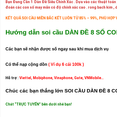
Bạn Đang Cần 1
Dàn Đề Siêu Chính Xác . Dựa vào các thuật toán
đoán các con số may mắn có độ chính xác cao . rong bach kim , 
KẾT QUẢ SOI CẦU MIỀN BẮC KẾT LUÔN TỪ 85% – 99%, PHÙ HỢP 
Hướng dẫn soi cầu DÀN ĐỀ 8 SỐ CO
Các bạn sẽ nhận được số ngay sau khi mua dịch vụ
Có thể nạp cộng dồn
( Ví dụ 6 cái 100k )
Hỗ trợ :
Viettel, Mobiphone, Vinaphone, Gate, VNMobile…
Chúc các bạn thắng lớn SOI CẦU DÀN ĐỀ 8 
Chát “TRỰC TUYẾN” bên dưới nhé bạn!