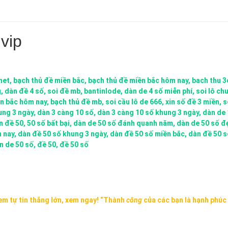
vip
net, bạch thủ đề miền bắc, bạch thủ đề miền bắc hôm nay, bach thu 3
, dàn đề 4 số, soi đề mb, bantinlode, dàn de 4 số miễn phí, soi lô ch
 bắc hôm nay, bạch thủ đề mb, soi cầu lô de 666, xin số đề 3 miền, 
ung 3 ngày, dàn 3 càng 10 số, dàn 3 càng 10 số khung 3 ngày, dàn de
 dàn đề 50, 50 số bất bại, dàn de 50 số đánh quanh năm, dàn de 50 số 
 nay, dàn đề 50 số khung 3 ngày, dàn đề 50 số miền bắc, dàn đề 50 
n de 50 số, đề 50, đề 50 số
 em tự tin thắng lớn, xem ngay! “Thành
công
của các bạn là hạnh phúc 