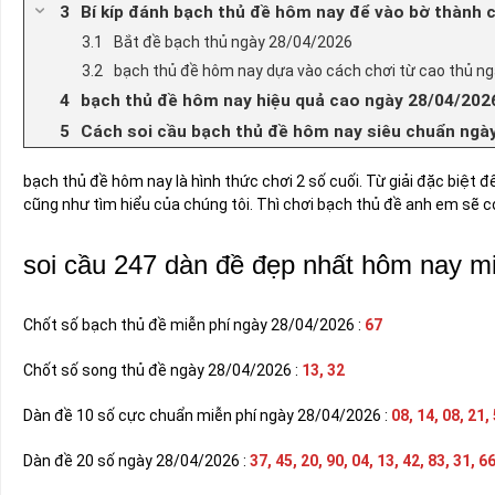
Bí kíp đánh bạch thủ đề hôm nay để vào bờ thành 
Bắt đề bạch thủ ngày 28/04/2026
bạch thủ đề hôm nay dựa vào cách chơi từ cao thủ n
bạch thủ đề hôm nay hiệu quả cao ngày 28/04/202
Cách soi cầu bạch thủ đề hôm nay siêu chuẩn ngà
bạch thủ đề hôm nay là hình thức chơi 2 số cuối. Từ giải đặc biệt 
cũng như tìm hiểu của chúng tôi. Thì chơi bạch thủ đề anh em sẽ c
soi cầu 247 dàn đề đẹp nhất hôm nay m
Chốt số bạch thủ đề miễn phí ngày 28/04/2026 :
67
Chốt số song thủ đề ngày 28/04/2026 :
13, 32
Dàn đề 10 số cực chuẩn miễn phí ngày 28/04/2026 :
08, 14, 08, 21, 
Dàn đề 20 số ngày 28/04/2026 :
37, 45, 20, 90, 04, 13, 42, 83, 31, 66