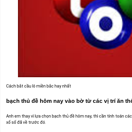
Cách bắt cầu lô miền bắc hay nhất
bạch thủ đề hôm nay vào bờ từ các vị trí ăn t
Anh em thay vì lựa chọn bạch thủ đề hôm nay, thì cần tính toán các
xổ số đã về trước đó.