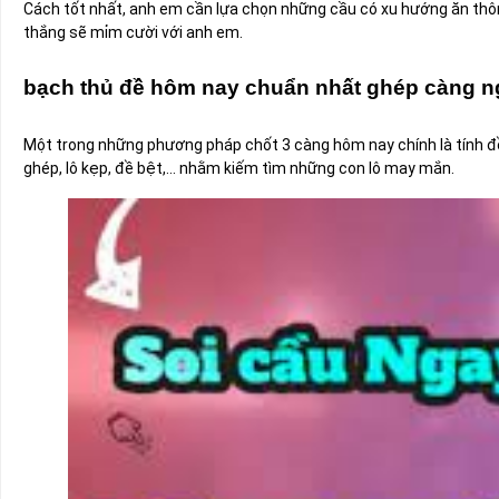
Cách tốt nhất, anh em cần lựa chọn những cầu có xu hướng ăn thôn
thắng sẽ mỉm cười với anh em.
bạch thủ đề hôm nay chuẩn nhất ghép càng n
Một trong những phương pháp chốt 3 càng hôm nay chính là tính đề
ghép, lô kẹp, đề bệt,… nhằm kiếm tìm những con lô may mắn.