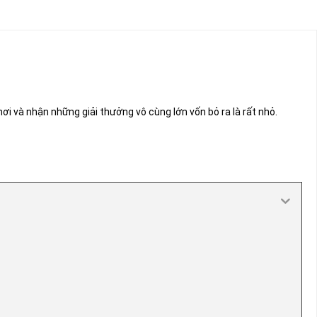
i và nhận những giải thưởng vô cùng lớn vốn bỏ ra là rất nhỏ.