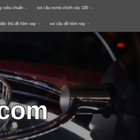
y siêu chuẩn
soi cầu xsmb chính xác 100
độc thủ đề hôm nay
soi cầu đề hôm nay
.com