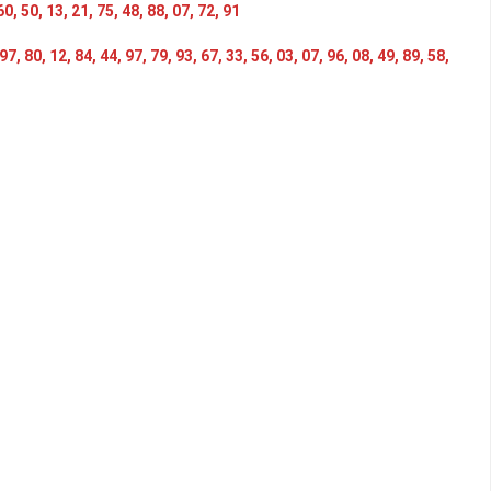
60, 50, 13, 21, 75, 48, 88, 07, 72, 91
 97, 80, 12, 84, 44, 97, 79, 93, 67, 33, 56, 03, 07, 96, 08, 49, 89, 58,