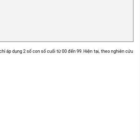
hỉ áp dụng 2 số con số cuối từ 00 đến 99. Hiện tại, theo nghiên cứu