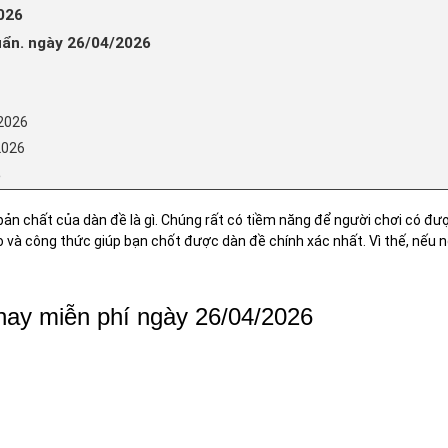
2026
uẩn. ngày 26/04/2026
/2026
2026
6
bản chất của dàn đề là gì. Chúng rất có tiềm năng để người chơi có đư
và công thức giúp bạn chốt được dàn đề chính xác nhất. Vì thế, nếu 
nay miễn phí ngày 26/04/2026