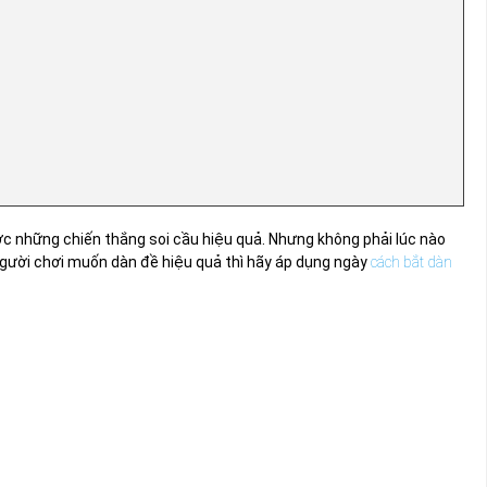
ợc những chiến thắng soi cầu hiệu quả. Nhưng không phải lúc nào
người chơi muốn dàn đề hiệu quả thì hãy áp dụng ngày
cách bắt dàn