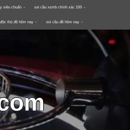
y siêu chuẩn
soi cầu xsmb chính xác 100
độc thủ đề hôm nay
soi cầu đề hôm nay
.com