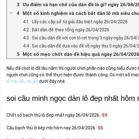
Ưu điểm và hạn chế của dàn đề là gì? ngày 26/04/
Một số kinh nghiệm và cách bắt dàn lô mb siêu ch
Lấy các cặp số từ giải đặc biệt ngày 26/04/2026
Bắt dàn đề theo tổng ngày 26/04/2026
Soi cầu dàn đề với con lô rơi trong 3 ngày ngày 26/04
Soi cầu dàn đề dựa vào đề về ngày thư 5 ngày 26/04/
Một số mẹo chốt dàn đề hiệu quả ngày 26/04/202
Nếu đã chơi lô đề lâu năm thì người chơi phần nào cũng hiểu được 
người chơi cũng có thể thực hiện được thành công. Có một số mẹo 
lô mb siêu chuẩn
dưới đây nhé.
soi cầu minh ngọc dàn lô đẹp nhất hôm 
Chốt số bạch thủ lô đẹp nhất ngày 26/04/2026 :
59
Cầu bạch thủ lô kép mb hôm nay 26/04/2026 :
55