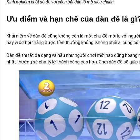
Kinh nghiệm chốt số đề với cách bắt dàn lô mb siêu chuẩn
Ưu điểm và hạn chế của dàn đề là gì
Khái niệm về dàn đề cũng không còn là một chủ đề mới lạ với người
này vì cơ hội thắng được tiền thưởng khủng. Không phải ai cũng có
Dàn đề thì rất đa dạng và hầu như người chơi mới nào cũng hoang 
nhất thường sẽ cho tỷ lệ thành công cao hơn. Chơi dàn đề sẽ giúp 