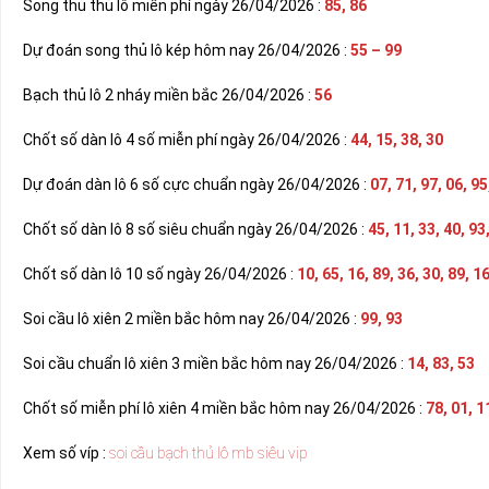
Song thủ thủ lô miễn phí ngày 26/04/2026 :
85, 86
Dự đoán song thủ lô kép hôm nay 26/04/2026 :
55 – 99
Bạch thủ lô 2 nháy miền bắc 26/04/2026 :
56
Chốt số dàn lô 4 số miễn phí ngày 26/04/2026 :
44, 15, 38, 30
Dự đoán dàn lô 6 số cực chuẩn ngày 26/04/2026 :
07, 71, 97, 06, 95
Chốt số dàn lô 8 số siêu chuẩn ngày 26/04/2026 :
45, 11, 33, 40, 93
Chốt số dàn lô 10 số ngày 26/04/2026 :
10, 65, 16, 89, 36, 30, 89, 1
Soi cầu lô xiên 2 miền bắc hôm nay 26/04/2026 :
99, 93
Soi cầu chuẩn lô xiên 3 miền bắc hôm nay 26/04/2026 :
14, 83, 53
Chốt số miễn phí lô xiên 4 miền bắc hôm nay 26/04/2026 :
78, 01, 1
Xem số víp :
soi cầu bạch thủ lô mb siêu vip