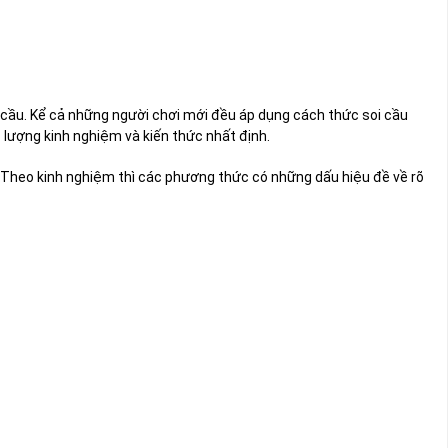
i cầu. Kể cả những người chơi mới đều áp dụng cách thức soi cầu
c lượng kinh nghiệm và kiến thức nhất định.
 Theo kinh nghiệm thì các phương thức có những dấu hiệu đề về rõ