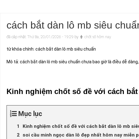
cách bắt dàn lô mb siêu chu
đã câp nhật:
Thứ Ba, 20/01/2026 - 19:29
by
chốt số hôm nay
từ khóa chính: cách bắt dàn lô mb siêu chuẩn
Mô tả: cách bắt dàn lô mb siêu chuẩn chưa bao giờ là điều dễ dàng,
Kinh nghiệm chốt số đề với cách bắt
Mục lục
Kinh nghiệm chốt số đề với cách bắt dàn lô mb si
soi cầu minh ngọc dàn lô đẹp nhất hôm nay miễn p