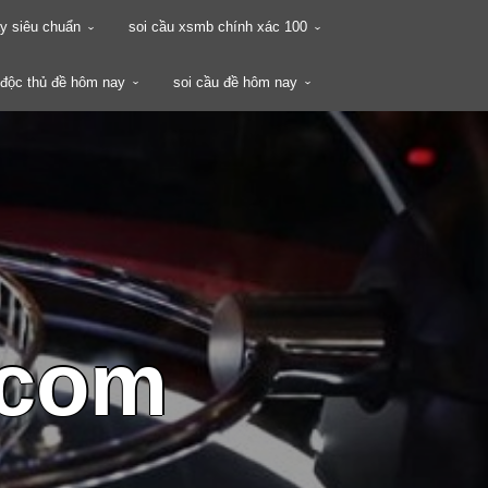
y siêu chuẩn
soi cầu xsmb chính xác 100
độc thủ đề hôm nay
soi cầu đề hôm nay
.com