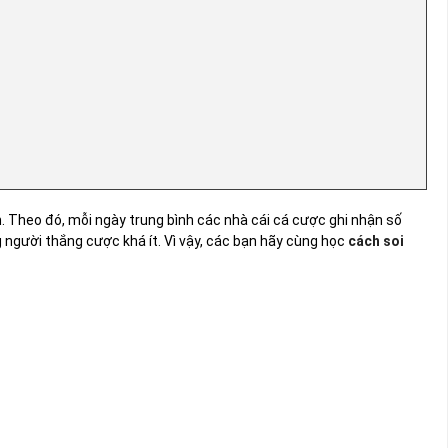
lớn. Theo đó, mỗi ngày trung bình các nhà cái cá cược ghi nhận số
g người thắng cược khá ít. Vì vậy, các bạn hãy cùng học
cách soi