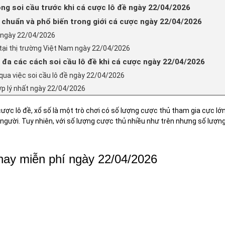
ng soi cầu trước khi cá cược lô đề ngày 22/04/2026
 chuẩn và phổ biến trong giới cá cược ngày 22/04/2026
ề ngày 22/04/2026
số tại thị trường Việt Nam ngày 22/04/2026
i đa các cách soi cầu lô đề khi cá cược ngày 22/04/2026
 qua việc soi cầu lô đề ngày 22/04/2026
hợp lý nhất ngày 22/04/2026
 cá cược lô đề, xổ số là một trò chơi có số lượng cược thủ tham gia cực 
 người. Tuy nhiên, với số lượng cược thủ nhiều như trên nhưng số lượn
nay miễn phí ngày 22/04/2026