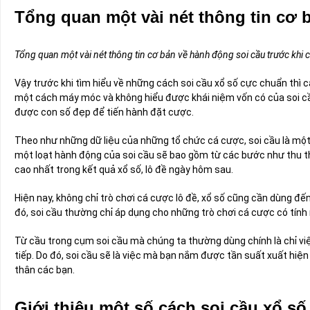
Tổng quan một vài nét thông tin cơ 
Tổng quan một vài nét thông tin cơ bản về hành động soi cầu trước khi c
Vậy trước khi tìm hiểu về những cách soi cầu xổ số cực chuẩn thì c
một cách máy móc và không hiểu được khái niệm vốn có của soi cầu.
được con số đẹp để tiến hành đặt cược.
Theo như những dữ liệu của những tổ chức cá cược, soi cầu là mộ
một loạt hành động của soi cầu sẽ bao gồm từ các bước như thu th
cao nhất trong kết quả xổ số, lô đề ngày hôm sau.
Hiện nay, không chỉ trò chơi cá cược lô đề, xổ số cũng cần dùng đ
đó, soi cầu thường chỉ áp dụng cho những trò chơi cá cược có tính m
Từ cầu trong cụm soi cầu mà chúng ta thường dùng chính là chỉ việc l
tiếp. Do đó, soi cầu sẽ là việc mà bạn nắm được tần suất xuất hiện
thân các bạn.
Giới thiệu một số cách soi cầu xổ s