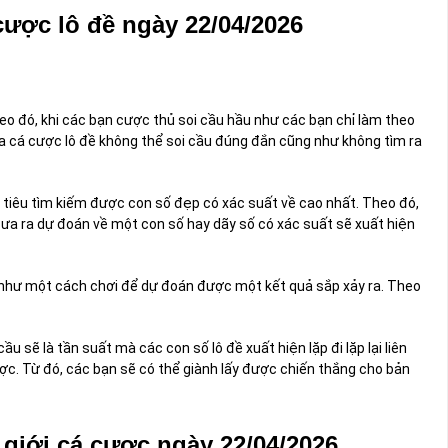
cược lô đề ngày 22/04/2026
heo đó, khi các bạn cược thủ soi cầu hầu như các bạn chỉ làm theo
ia cá cược lô đề không thể soi cầu đúng đắn cũng như không tìm ra
tiêu tìm kiếm được con số đẹp có xác suất về cao nhất. Theo đó,
đưa ra dự đoán về một con số hay dãy số có xác suất sẽ xuất hiện
ầu như một cách chơi để dự đoán được một kết quả sắp xảy ra. Theo
u sẽ là tần suất mà các con số lô đề xuất hiện lặp đi lặp lại liên
ược. Từ đó, các bạn sẽ có thể giành lấy được chiến thắng cho bản
 giới cá cược ngày 22/04/2026