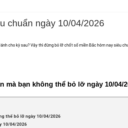
êu chuẩn ngày 10/04/2026
ánh cho kỳ sau? Vậy thì đừng bỏ lỡ chốt số miền Bắc hôm nay siêu chu
n mà bạn không thể bỏ lỡ ngày 10/04/
g thể bỏ lỡ ngày 10/04/2026
ày 10/04/2026