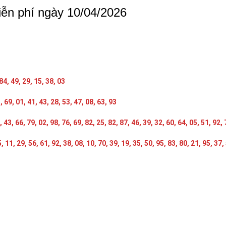
iễn phí ngày 10/04/2026
84, 49, 29, 15, 38, 03
, 69, 01, 41, 43, 28, 53, 47, 08, 63, 93
, 43, 66, 79, 02, 98, 76, 69, 82, 25, 82, 87, 46, 39, 32, 60, 64, 05, 51, 92, 
, 11, 29, 56, 61, 92, 38, 08, 10, 70, 39, 19, 35, 50, 95, 83, 80, 21, 95, 37,