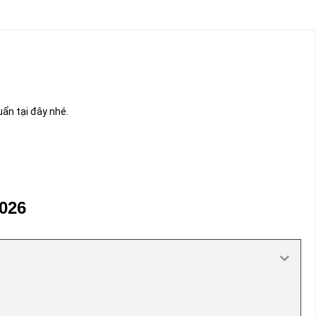
ẩn tại đây nhé.
2026