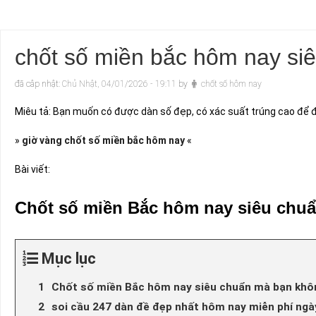
chốt số miền bắc hôm nay si
đã câp nhật:
Chủ Nhật, 04/01/2026 - 19:11
by
chốt số hôm nay
Miêu tả: Bạn muốn có được dàn số đẹp, có xác suất trúng cao để đ
»
giờ vàng chốt số miền bắc hôm nay
«
Bài viết:
Chốt số miền Bắc hôm nay siêu chuẩ
Mục lục
Chốt số miền Bắc hôm nay siêu chuẩn mà bạn khôn
soi cầu 247 dàn đề đẹp nhất hôm nay miễn phí ng