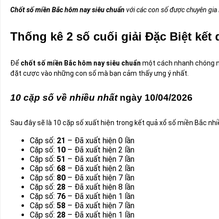
Chốt số miền Bắc hôm nay siêu chuẩn
với các con số được chuyên gia 
Thống kê 2 số cuối giải Đặc Biệt kết
Để
chốt số miền Bắc hôm nay siêu chuẩn
một cách nhanh chóng nhất
đặt cược vào những con số mà bạn cảm thấy ưng ý nhất.
10 cặp số về nhiều nhất
ngày 10/04/2026
Sau đây sẽ là 10 cặp số xuất hiện trong kết quả xổ số miền Bắc nhiề
Cặp số:
21
– Đã xuất hiện 0 lần
Cặp số:
10
– Đã xuất hiện 2 lần
Cặp số:
51
– Đã xuất hiện 7 lần
Cặp số:
68
– Đã xuất hiện 2 lần
Cặp số:
80
– Đã xuất hiện 7 lần
Cặp số:
28
– Đã xuất hiện 8 lần
Cặp số:
76
– Đã xuất hiện 1 lần
Cặp số:
58
– Đã xuất hiện 7 lần
Cặp số:
28
– Đã xuất hiện 1 lần