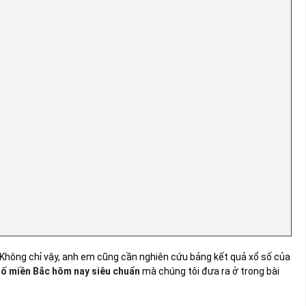
 Không chỉ vậy, anh em cũng cần nghiên cứu bảng kết quả xổ số của
ố miền Bắc hôm nay siêu chuẩn
mà chúng tôi đưa ra ở trong bài