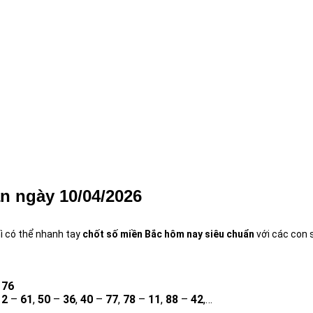
n ngày 10/04/2026
ì có thể nhanh tay
chốt số miền Bắc hôm nay siêu chuẩn
với các con 
–
76
12
–
61
,
50
–
36
,
40
–
77
,
78
–
11
,
88
–
42
,…