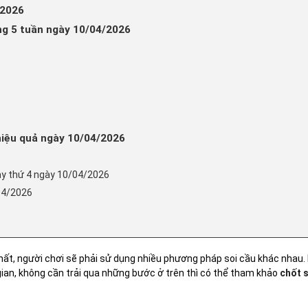
/2026
ong 5 tuần ngày 10/04/2026
iệu quả ngày 10/04/2026
gày thứ 4 ngày 10/04/2026
/04/2026
ất, người chơi sẽ phải sử dụng nhiều phương pháp soi cầu khác nhau.
gian, không cần trải qua những bước ở trên thì có thể tham khảo
chốt s