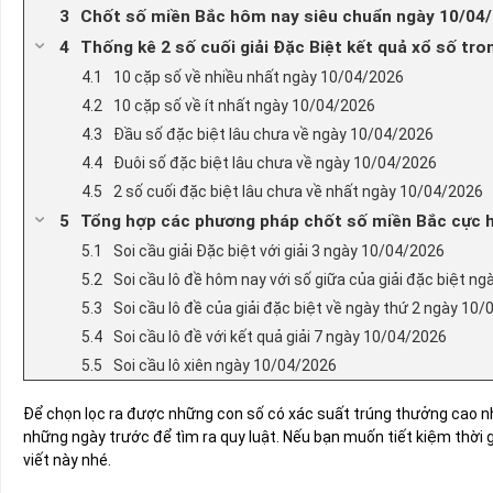
Chốt số miền Bắc hôm nay siêu chuẩn ngày 10/04
Thống kê 2 số cuối giải Đặc Biệt kết quả xổ số tr
10 cặp số về nhiều nhất ngày 10/04/2026
10 cặp số về ít nhất ngày 10/04/2026
Đầu số đặc biệt lâu chưa về ngày 10/04/2026
Đuôi số đặc biệt lâu chưa về ngày 10/04/2026
2 số cuối đặc biệt lâu chưa về nhất ngày 10/04/2026
Tổng hợp các phương pháp chốt số miền Bắc cực h
Soi cầu giải Đặc biệt với giải 3 ngày 10/04/2026
Soi cầu lô đề hôm nay với số giữa của giải đặc biệt n
Soi cầu lô đề của giải đặc biệt về ngày thứ 2 ngày 10
Soi cầu lô đề với kết quả giải 7 ngày 10/04/2026
Soi cầu lô xiên ngày 10/04/2026
Để chọn lọc ra được những con số có xác suất trúng thưởng cao nh
những ngày trước để tìm ra quy luật. Nếu bạn muốn tiết kiệm thời 
viết này nhé.