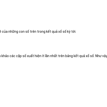
 của những con số trên trong kết quả xổ số kỳ tới.
 khảo các cặp số xuất hiện ít lần nhất trên bảng kết quả xổ số. Như v