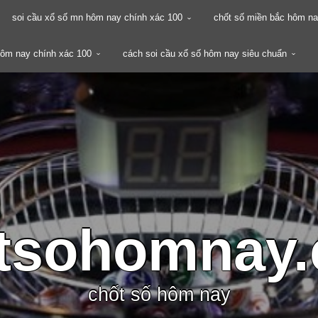
soi cầu xổ số mn hôm nay chính xác 100
chốt số miền bắc hôm na
hôm nay chính xác 100
cách soi cầu xổ số hôm nay siêu chuẩn
tsohomnay
chốt số hôm nay