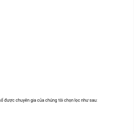
số được chuyên gia của chúng tôi chọn lọc như sau: