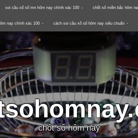
soi cầu xổ số mn hôm nay chính xác 100
chốt số miền bắc hôm na
hôm nay chính xác 100
cách soi cầu xổ số hôm nay siêu chuẩn
tsohomnay
chốt số hôm nay