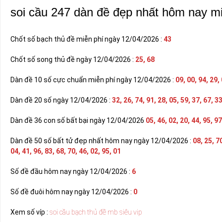
soi cầu 247 dàn đề đẹp nhất hôm nay m
Chốt số bạch thủ đề miễn phí ngày 12/04/2026 :
43
Chốt số song thủ đề ngày 12/04/2026 :
25, 68
Dàn đề 10 số cực chuẩn miễn phí ngày 12/04/2026 :
09, 00, 94, 29, 
Dàn đề 20 số ngày 12/04/2026 :
32, 26, 74, 91, 28, 05, 59, 37, 67, 33
Dàn đề 36 con số bất bại ngày 12/04/2026
05, 46, 02, 20, 44, 95, 97
Dàn đề 50 số bất tử đẹp nhất hôm nay ngày 12/04/2026 :
08, 25, 70
04, 41, 96, 83, 68, 70, 46, 02, 95, 01
Số đề đầu hôm nay ngày 12/04/2026 :
6
Số đề đuôi hôm nay ngày 12/04/2026 :
0
Xem số víp :
soi cầu bạch thủ đề mb siêu vip