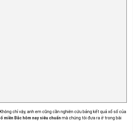
 Không chỉ vậy, anh em cũng cần nghiên cứu bảng kết quả xổ số của
ố miền Bắc hôm nay siêu chuẩn
mà chúng tôi đưa ra ở trong bài