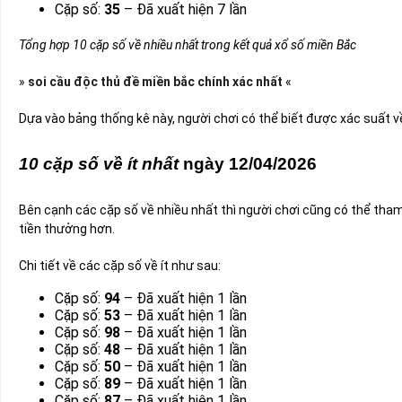
Cặp số:
35
– Đã xuất hiện 7 lần
Tổng hợp 10 cặp số về nhiều nhất trong kết quả xổ số miền Bắc
»
soi cầu độc thủ đề miền bắc chính xác nhất
«
Dựa vào bảng thống kê này, người chơi có thể biết được xác suất về
10 cặp số về ít nhất
ngày 12/04/2026
Bên cạnh các cặp số về nhiều nhất thì người chơi cũng có thể tham
tiền thưởng hơn.
Chi tiết về các cặp số về ít như sau:
Cặp số:
94
– Đã xuất hiện 1 lần
Cặp số:
53
– Đã xuất hiện 1 lần
Cặp số:
98
– Đã xuất hiện 1 lần
Cặp số:
48
– Đã xuất hiện 1 lần
Cặp số:
50
– Đã xuất hiện 1 lần
Cặp số:
89
– Đã xuất hiện 1 lần
Cặp số:
87
– Đã xuất hiện 1 lần