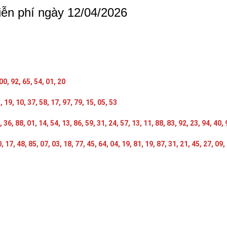
iễn phí ngày 12/04/2026
00, 92, 65, 54, 01, 20
, 19, 10, 37, 58, 17, 97, 79, 15, 05, 53
, 36, 88, 01, 14, 54, 13, 86, 59, 31, 24, 57, 13, 11, 88, 83, 92, 23, 94, 40, 
, 17, 48, 85, 07, 03, 18, 77, 45, 64, 04, 19, 81, 19, 87, 31, 21, 45, 27, 09,