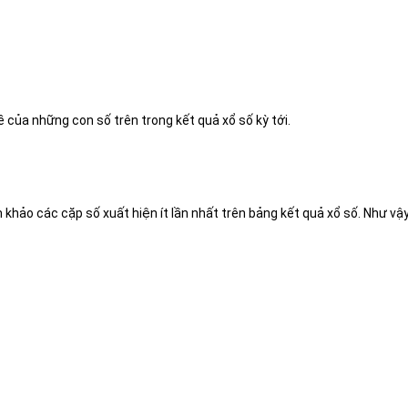
 của những con số trên trong kết quả xổ số kỳ tới.
 khảo các cặp số xuất hiện ít lần nhất trên bảng kết quả xổ số. Như v