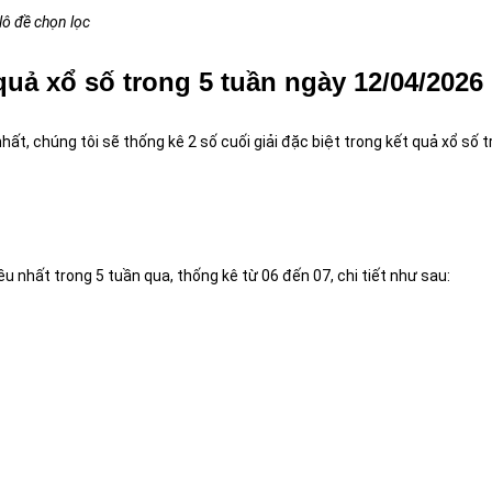
lô đề chọn lọc
 quả xổ số trong 5 tuần ngày 12/04/2026
, chúng tôi sẽ thống kê 2 số cuối giải đặc biệt trong kết quả xổ số tr
u nhất trong 5 tuần qua, thống kê từ 06 đến 07, chi tiết như sau: