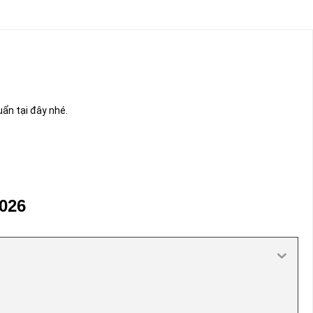
ẩn tại đây nhé.
2026