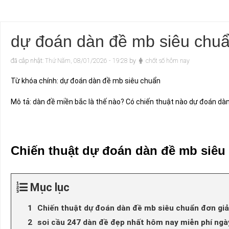
dự đoán dàn đề mb siêu chuẩ
đã câp nhật:
Thứ Năm, 08/01/2026 - 19:28
by
chốt số hôm nay
Từ khóa chính: dự đoán dàn đề mb siêu chuẩn
Mô tả: dàn đề miền bắc là thế nào? Có chiến thuật nào dự đoán dà
Chiến thuật dự đoán dàn đề mb siêu
Mục lục
Chiến thuật dự đoán dàn đề mb siêu chuẩn đơn gi
soi cầu 247 dàn đề đẹp nhất hôm nay miễn phí ng