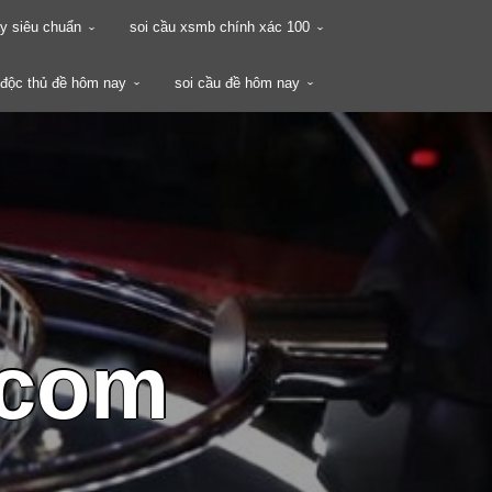
y siêu chuẩn
soi cầu xsmb chính xác 100
độc thủ đề hôm nay
soi cầu đề hôm nay
.com