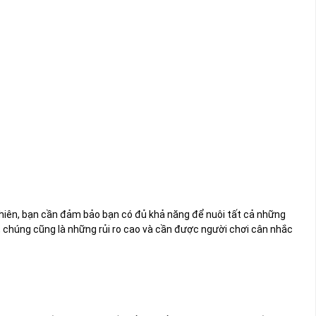
nhiên, bạn cần đảm bảo bạn có đủ khả năng để nuôi tất cả những
n, chúng cũng là những rủi ro cao và cần được người chơi cân nhắc