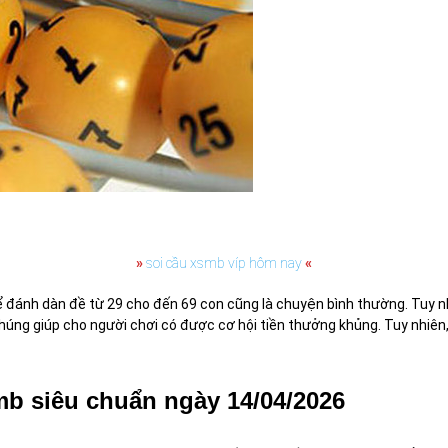
»
soi cầu xsmb víp hôm nay
«
hể đánh dàn đề từ 29 cho đến 69 con cũng là chuyện bình thường. Tuy 
 chúng giúp cho người chơi có được cơ hội tiền thưởng khủng. Tuy nhiê
mb siêu chuẩn ngày 14/04/2026