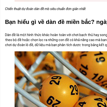
Chiến thuật dự đoán dàn đề mb siêu chuẩn đơn giản nhất
Bạn hiểu gì về dàn đề miền bắc? ngà
Dàn đề là một hình thức khác hoàn toàn với chơi bạch thủ hay son
theo bộ đề hoặc chọn lọc ra những con đề có khả năng cao mà bạn
chơi dự đoán lô đề, dữ liệu mà bạn phân tích dược trong bảng kết 