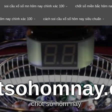
soi cầu xổ số mn hôm nay chính xác 100
chốt số miền bắc hôm na
hôm nay chính xác 100
cách soi cầu xổ số hôm nay siêu chuẩn
tsohomnay
chốt số hôm nay