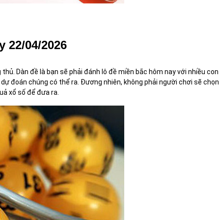
y 22/04/2026
g thủ. Dàn đề là bạn sẽ phải đánh lô đề miền bắc hôm nay với nhiều c
 dự đoán chúng có thể ra. Đương nhiên, không phải người chơi sẽ chọ
quả xổ số để đưa ra.