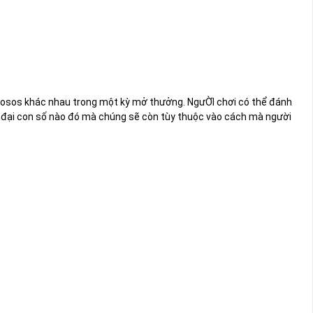
on osos khác nhau trong một kỳ mở thưởng. NgưỜI chơi có thể đánh
n đại con số nào đó mà chúng sẽ còn tùy thuộc vào cách mà người