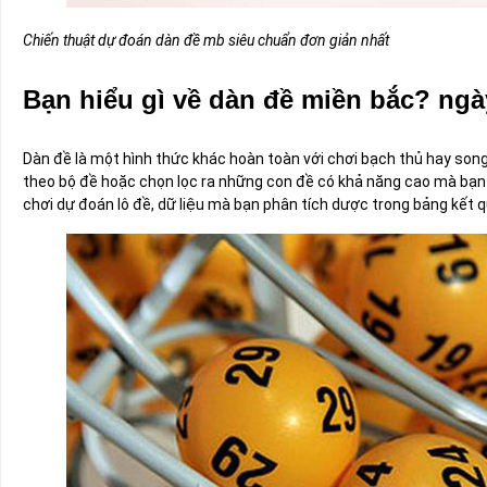
Chiến thuật dự đoán dàn đề mb siêu chuẩn đơn giản nhất
Bạn hiểu gì về dàn đề miền bắc? ngà
Dàn đề là một hình thức khác hoàn toàn với chơi bạch thủ hay son
theo bộ đề hoặc chọn lọc ra những con đề có khả năng cao mà bạn
chơi dự đoán lô đề, dữ liệu mà bạn phân tích dược trong bảng kết 