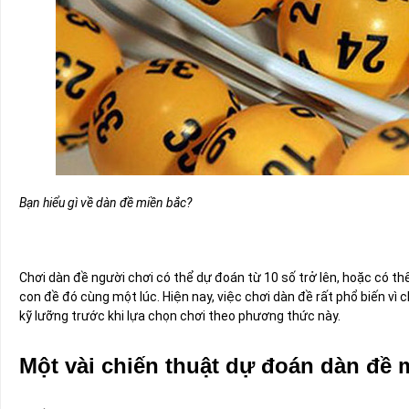
Bạn hiểu gì về dàn đề miền bắc?
Chơi dàn đề người chơi có thể dự đoán từ 10 số trở lên, hoặc có t
con đề đó cùng một lúc. Hiện nay, việc chơi dàn đề rất phổ biến vì
kỹ lưỡng trước khi lựa chọn chơi theo phương thức này.
Một vài chiến thuật dự đoán dàn đề 