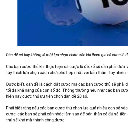
Dàn đề có hay không là một lựa chọn chính xác khi tham gia cá cược lô đ
Các bạn cược thủ khi thực hiện cá cược lô đề, xổ số cần phải đưa r
tùy thích lựa chọn cách chơi phù hợp nhất với bản thân. Tuy nhiên
Được biết, dàn đề là cách đặt cược mà các bạn cược thủ sẽ phải đ
tối đa khả năng của con số đó. Thông thường nếu như các bạn cược
hiện nay cược thủ ưu tiên chọn dàn đề 20 số.
Phải biết rằng nếu các bạn cược thủ chọn lựa quá nhiều con số vào 
cược, các bạn sẽ phải cân nhắc làm sao để bản thân có đủ số tiền 
thủ sẽ khó mà thành công được.