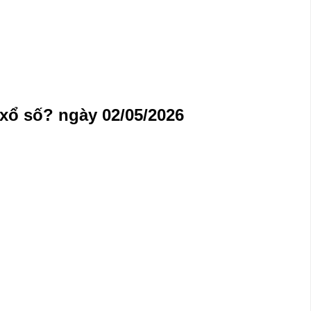
 xổ số? ngày 02/05/2026