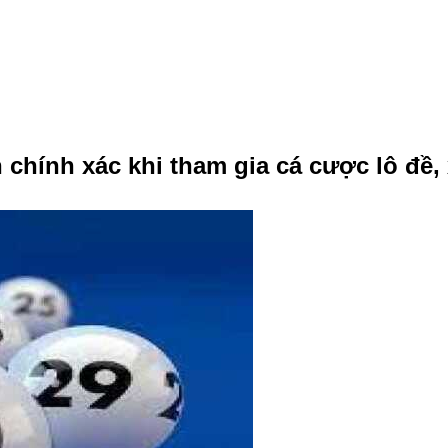
 chính xác khi tham gia cá cược lô đề,