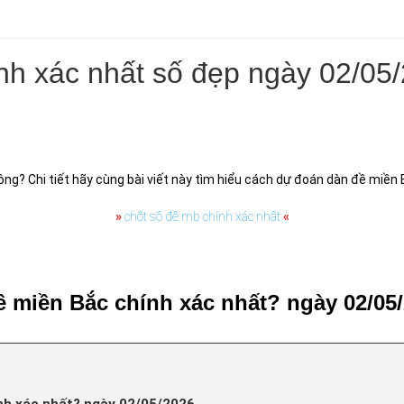
nh xác nhất số đẹp ngày 02/05
ng? Chi tiết hãy cùng bài viết này tìm hiểu cách dự đoán dàn đề miền 
»
chốt số đề mb chính xác nhất
«
 miền Bắc chính xác nhất? ngày 02/05
nh xác nhất? ngày 02/05/2026