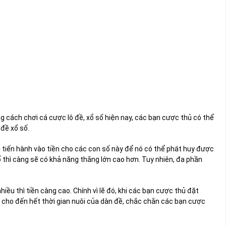
g cách chơi cá cược lô đề, xổ số hiện nay, các bạn cược thủ có thể
đề xổ số.
 tiến hành vào tiền cho các con số này để nó có thể phát huy được
thì càng sẽ có khả năng thắng lớn cao hơn. Tuy nhiên, đa phần
ều thì tiền càng cao. Chính vì lẽ đó, khi các bạn cược thủ đặt
n cho đến hết thời gian nuôi của dàn đề, chắc chắn các bạn cược