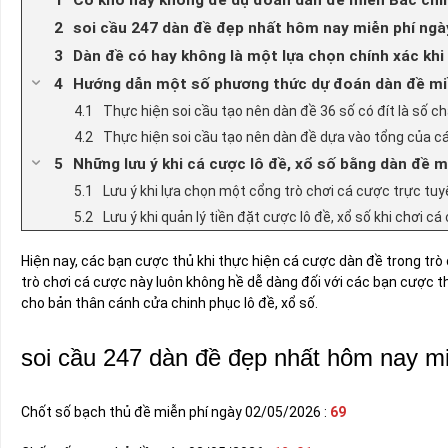
soi cầu 247 dàn đề đẹp nhất hôm nay miễn phí ng
Dàn đề có hay không là một lựa chọn chính xác khi
Hướng dẫn một số phương thức dự đoán dàn đề miề
Thực hiện soi cầu tạo nên dàn đề 36 số có đít là số 
Thực hiện soi cầu tạo nên dàn đề dựa vào tổng của cá
Những lưu ý khi cá cược lô đề, xổ số bằng dàn đề 
Lưu ý khi lựa chọn một cổng trò chơi cá cược trực tu
Lưu ý khi quản lý tiền đặt cược lô đề, xổ số khi chơi
Hiện nay, các bạn cược thủ khi thực hiện cá cược dàn đề trong trò 
trò chơi cá cược này luôn không hề dễ dàng đối với các bạn cược t
cho bản thân cánh cửa chinh phục lô đề, xổ số.
soi cầu 247 dàn đề đẹp nhất hôm nay m
Chốt số bạch thủ đề miễn phí ngày 02/05/2026 :
69