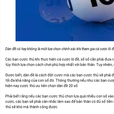
Dàn đề có hay không là một lựa chọn chính xác khi tham gia cá cược lô đ
Các bạn cược thủ khi thực hiện cá cược lô đề, xổ số cần phải đưa r
tùy thích lựa chọn cách chơi phù hợp nhất với bản thân. Tuy nhiên
Được biết, dàn đề là cách đặt cược mà các bạn cược thủ sẽ phải đ
tối đa khả năng của con số đó. Thông thường nếu như các bạn cược
hiện nay cược thủ ưu tiên chọn dàn đề 20 số.
Phải biết rằng nếu các bạn cược thủ chọn lựa quá nhiều con số vào 
cược, các bạn sẽ phải cân nhắc làm sao để bản thân có đủ số tiền 
thủ sẽ khó mà thành công được.