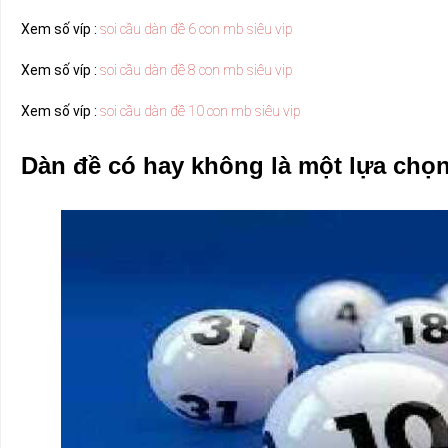
Xem số víp :
soi cầu dàn đề 6 con mb siêu vip
Xem số víp :
soi cầu dàn đề 8 con mb siêu vip
Xem số víp :
soi cầu dàn đề 10 con mb siêu vip
Dàn đề có hay không là một lựa chọn