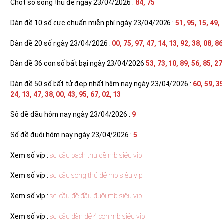
Chốt số song thủ đề ngày 23/04/2026 :
84, 75
Dàn đề 10 số cực chuẩn miễn phí ngày 23/04/2026 :
51, 95, 15, 49, 
Dàn đề 20 số ngày 23/04/2026 :
00, 75, 97, 47, 14, 13, 92, 38, 08, 86
Dàn đề 36 con số bất bại ngày 23/04/2026
53, 73, 10, 89, 56, 85, 27
Dàn đề 50 số bất tử đẹp nhất hôm nay ngày 23/04/2026 :
60, 59, 35
24, 13, 47, 38, 00, 43, 95, 67, 02, 13
Số đề đầu hôm nay ngày 23/04/2026 :
9
Số đề đuôi hôm nay ngày 23/04/2026 :
5
Xem số víp :
soi cầu bạch thủ đề mb siêu vip
Xem số víp :
soi cầu song thủ đề mb siêu vip
Xem số víp :
soi cầu đề đầu đuôi mb siêu vip
Xem số víp :
soi cầu dàn đề 4 con mb siêu vip