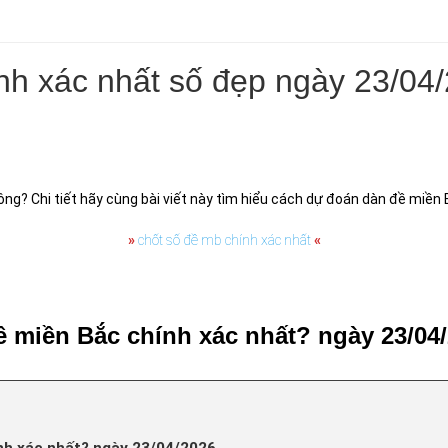
nh xác nhất số đẹp ngày 23/04
ng? Chi tiết hãy cùng bài viết này tìm hiểu cách dự đoán dàn đề miền 
»
chốt số đề mb chính xác nhất
«
 miền Bắc chính xác nhất? ngày 23/04
nh xác nhất? ngày 23/04/2026