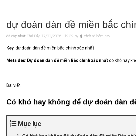
dự đoán dàn đề miền bắc chí
đã câp nhật:
Thứ Bảy, 17/01/2026 - 19:32
by
chốt số hôm nay
Key
: dự đoán dàn đề miền bắc chính xác nhất
Meta des
:
Dự đoán dàn đề miền Bắc chính xác nhất
có khó hay khô
Bài viết:
Có khó hay không để dự đoán dàn đề
Mục lục
Có khó hay không để dự đoán dàn đề miền Bắc chí