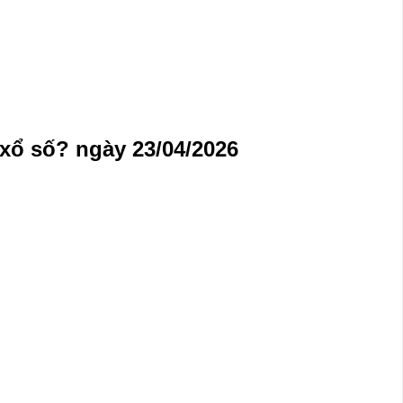
 xổ số? ngày 23/04/2026