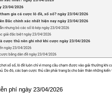
ày 23/04/2026
 tham gia cá cược lô đề, xổ số? ngày 23/04/2026
n Bắc chính xác nhất hiện nay ngày 23/04/2026
chẵn nhưng bỏ các số lô kép ngày 23/04/2026
c giải đặc biệt ngày 23/04/2026
mà cược thủ nên ghi nhớ khi cược ngày 23/04/2026
yến ngày 23/04/2026
 cá cược bằng dàn đề ngày 23/04/2026
chơi xổ số, lô đề luôn chỉ vì mong cầu chạm được vào giải thưởng khi c
hủ. Do đó, các bạn cược thủ cần phải trang bị cho bản thân những kiến
iễn phí ngày 23/04/2026