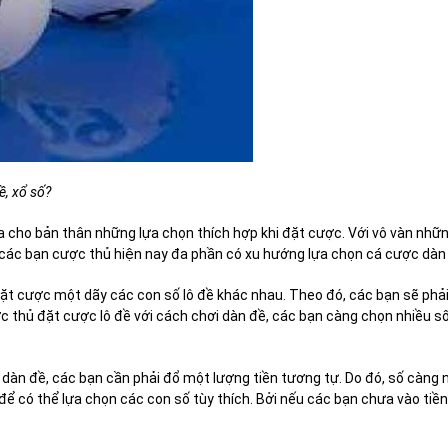
ề, xổ số?
a cho bản thân những lựa chọn thích hợp khi đặt cược. Với vô vàn nhữn
, các bạn cược thủ hiện nay đa phần có xu hướng lựa chọn cá cược dàn 
ặt cược một dãy các con số lô đề khác nhau. Theo đó, các bạn sẽ phải
 thủ đặt cược lô đề với cách chơi dàn đề, các bạn càng chọn nhiều số 
dàn đề, các bạn cần phải đổ một lượng tiền tương tự. Do đó, số càng nhi
để có thể lựa chọn các con số tùy thích. Bởi nếu các bạn chưa vào tiề