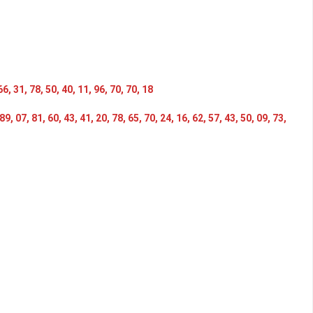
66, 31, 78, 50, 40, 11, 96, 70, 70, 18
 89, 07, 81, 60, 43, 41, 20, 78, 65, 70, 24, 16, 62, 57, 43, 50, 09, 73,