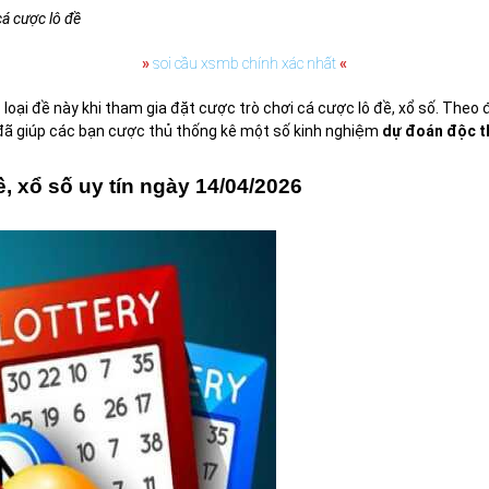
á cược lô đề
»
soi cầu xsmb chính xác nhất
«
 loại đề này khi tham gia đặt cược trò chơi cá cược lô đề, xổ số. Theo
i đã giúp các bạn cược thủ thống kê một số kinh nghiệm
dự đoán độc t
, xổ số uy tín ngày 14/04/2026