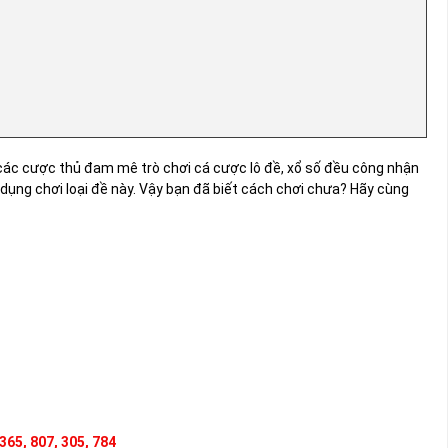
, các cược thủ đam mê trò chơi cá cược lô đề, xổ số đều công nhận
 dụng chơi loại đề này. Vậy bạn đã biết cách chơi chưa? Hãy cùng
 365, 807, 305, 784