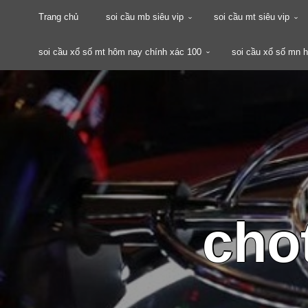
Skip
Trang chủ
soi cầu mb siêu vip
soi cầu mt siêu vip
to
content
soi cầu xổ số mt hôm nay chính xác 100
soi cầu xổ số mn 
cho