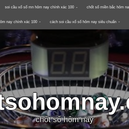
soi cầu xổ số mn hôm nay chính xác 100
chốt số miền bắc hôm na
hôm nay chính xác 100
cách soi cầu xổ số hôm nay siêu chuẩn
tsohomnay
chốt số hôm nay