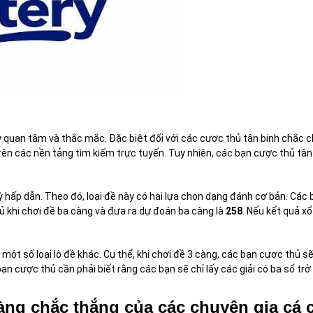
ay quan tâm và thắc mắc. Đặc biệt đối với các cược thủ tân binh chắc
 trên các nền tảng tìm kiếm trực tuyến. Tuy nhiên, các bạn cược thủ tâ
kỳ hấp dẫn. Theo đó, loại đề này có hai lựa chọn dạng đánh cơ bản. Cá
hủ khi chơi đề ba càng và đưa ra dự đoán ba càng là
258
. Nếu kết quả x
ột số loại lô đề khác. Cụ thể, khi chơi đề 3 càng, các bạn cược thủ s
 cược thủ cần phải biết rằng các bạn sẽ chỉ lấy các giải có ba số trở lê
ng chắc thắng của các chuyên gia cá c