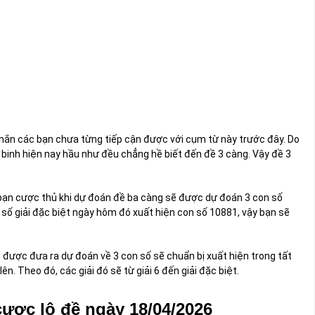
 chắn các bạn chưa từng tiếp cận được với cụm từ này trước đây. Do
n binh hiện nay hầu như đều chẳng hề biết đến đề 3 càng. Vậy đề 3
c bạn cược thủ khi dự đoán đề ba càng sẽ được dự đoán 3 con số
ổ số giải đặc biệt ngày hôm đó xuất hiện con số 10881, vậy bạn sẽ
ẽ được đưa ra dự đoán về 3 con số sẽ chuẩn bị xuất hiện trong tất
n. Theo đó, các giải đó sẽ từ giải 6 đến giải đặc biệt.
ược lô đề ngày 18/04/2026