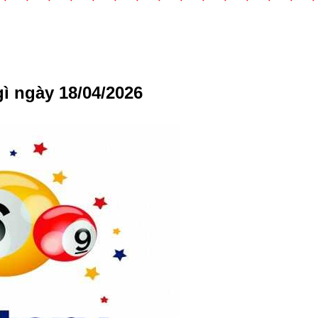
gì ngày 18/04/2026