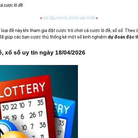
á cược lô đề
»
soi cầu xsmb chính xác nhất
«
 loại đề này khi tham gia đặt cược trò chơi cá cược lô đề, xổ số. Theo
i đã giúp các bạn cược thủ thống kê một số kinh nghiệm
dự đoán độc t
, xổ số uy tín ngày 18/04/2026