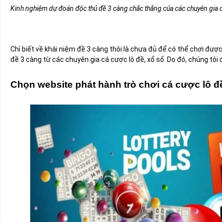
Kinh nghiệm dự đoán độc thủ đề 3 càng chắc thắng của các chuyên gia c
Chỉ biết về khái niệm đề 3 càng thôi là chưa đủ để có thể chơi được
đề 3 càng từ các chuyên gia cá cược lô đề, xổ số. Do đó, chúng tô
Chọn website phát hành trò chơi cá cược lô đề