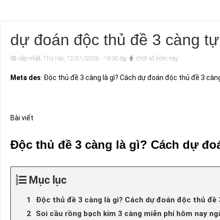
dự đoán độc thủ đề 3 càng tự 
đã câp nhật:
Thứ Hai, 12/01/2026 - 18:36
by
chốt số hôm nay
Meta des
: Độc thủ đề 3 càng là gì? Cách dự đoán độc thủ đề 3 càn
Bài viết
Độc thủ đề 3 càng là gì? Cách dự đo
Mục lục
Độc thủ đề 3 càng là gì? Cách dự đoán độc thủ đề
Soi cầu rồng bạch kim 3 càng miễn phí hôm nay ng