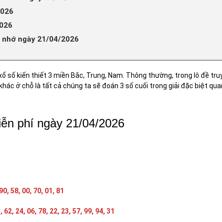
2026
2026
c nhớ ngày 21/04/2026
 số kiến thiết 3 miền Bắc, Trung, Nam. Thông thường, trong lô đề truy
hác ở chỗ là tất cả chúng ta sẽ đoán 3 số cuối trong giải đặc biệt qu
iễn phí ngày 21/04/2026
90, 58, 00, 70, 01, 81
, 62, 24, 06, 78, 22, 23, 57, 99, 94, 31