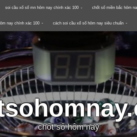
soi cầu xổ số mn hôm nay chính xác 100
chốt số miền bắc hôm na
hôm nay chính xác 100
cách soi cầu xổ số hôm nay siêu chuẩn
tsohomnay
chốt số hôm nay