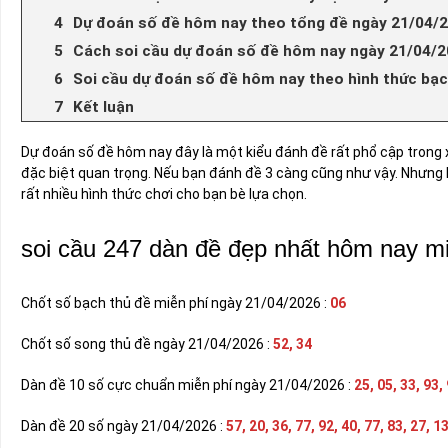
Dự đoán số đề hôm nay theo tổng đề ngày 21/04/
Cách soi cầu dự đoán số đề hôm nay ngày 21/04/
Soi cầu dự đoán số đề hôm nay theo hình thức bạ
Kết luận
Dự đoán số đề hôm nay đây là một kiểu đánh đề rất phổ cập trong xổ
đặc biệt quan trọng. Nếu bạn đánh đề 3 càng cũng như vậy. Nhưng k
rất nhiều hình thức chơi cho bạn bè lựa chọn.
soi cầu 247 dàn đề đẹp nhất hôm nay m
Chốt số bạch thủ đề miễn phí ngày 21/04/2026 :
06
Chốt số song thủ đề ngày 21/04/2026 :
52, 34
Dàn đề 10 số cực chuẩn miễn phí ngày 21/04/2026 :
25, 05, 33, 93, 
Dàn đề 20 số ngày 21/04/2026 :
57, 20, 36, 77, 92, 40, 77, 83, 27, 13