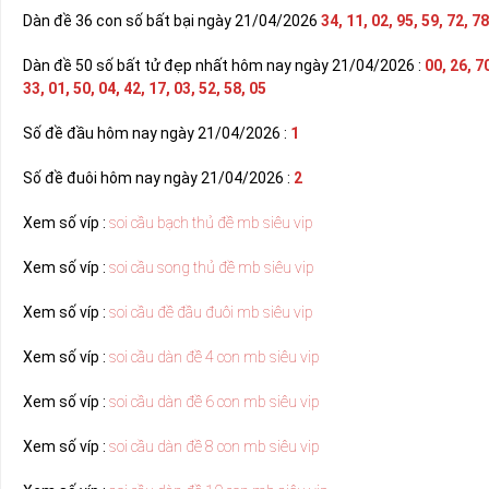
Dàn đề 36 con số bất bại ngày 21/04/2026
34, 11, 02, 95, 59, 72, 78
Dàn đề 50 số bất tử đẹp nhất hôm nay ngày 21/04/2026 :
00, 26, 70
33, 01, 50, 04, 42, 17, 03, 52, 58, 05
Số đề đầu hôm nay ngày 21/04/2026 :
1
Số đề đuôi hôm nay ngày 21/04/2026 :
2
Xem số víp :
soi cầu bạch thủ đề mb siêu vip
Xem số víp :
soi cầu song thủ đề mb siêu vip
Xem số víp :
soi cầu đề đầu đuôi mb siêu vip
Xem số víp :
soi cầu dàn đề 4 con mb siêu vip
Xem số víp :
soi cầu dàn đề 6 con mb siêu vip
Xem số víp :
soi cầu dàn đề 8 con mb siêu vip