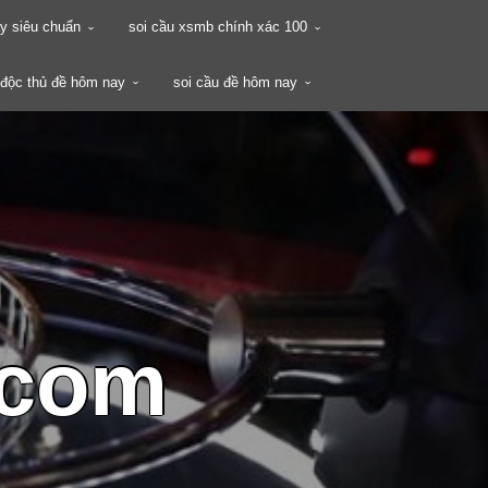
y siêu chuẩn
soi cầu xsmb chính xác 100
độc thủ đề hôm nay
soi cầu đề hôm nay
.com