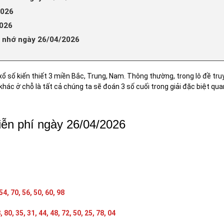
2026
2026
c nhớ ngày 26/04/2026
 số kiến thiết 3 miền Bắc, Trung, Nam. Thông thường, trong lô đề truy
hác ở chỗ là tất cả chúng ta sẽ đoán 3 số cuối trong giải đặc biệt qu
iễn phí ngày 26/04/2026
54, 70, 56, 50, 60, 98
, 80, 35, 31, 44, 48, 72, 50, 25, 78, 04