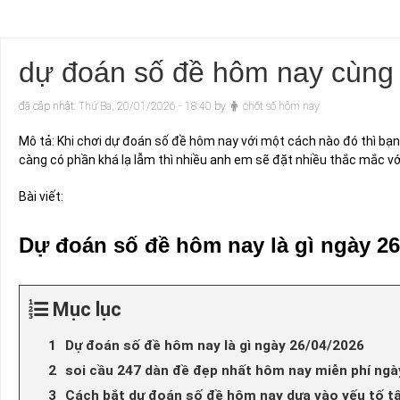
dự đoán số đề hôm nay cùng
đã câp nhật:
Thứ Ba, 20/01/2026 - 18:40
by
chốt số hôm nay
Mô tả: Khi chơi dự đoán số đề hôm nay với một cách nào đó thì bạn 
càng có phần khá lạ lẫm thì nhiều anh em sẽ đặt nhiều thắc mắc vớ
Bài viết:
Dự đoán số đề hôm nay là gì ngày 26
Mục lục
Dự đoán số đề hôm nay là gì ngày 26/04/2026
soi cầu 247 dàn đề đẹp nhất hôm nay miễn phí ng
Cách bắt dự đoán số đề hôm nay dựa vào yếu tố t