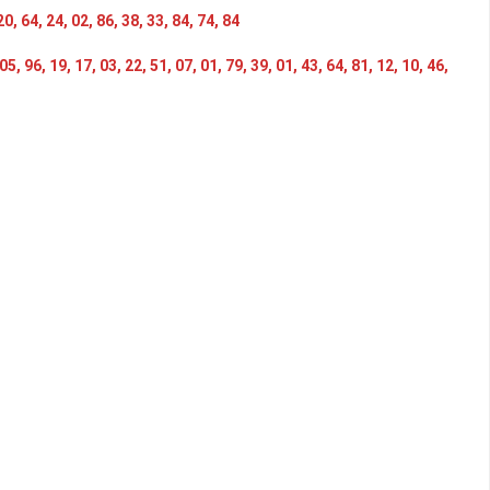
20, 64, 24, 02, 86, 38, 33, 84, 74, 84
 05, 96, 19, 17, 03, 22, 51, 07, 01, 79, 39, 01, 43, 64, 81, 12, 10, 46,