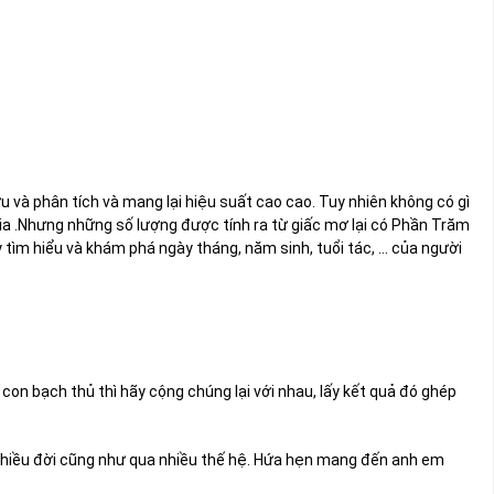
 và phân tích và mang lại hiệu suất cao cao. Tuy nhiên không có gì
kia .Nhưng những số lượng được tính ra từ giấc mơ lại có Phần Trăm
 tìm hiểu và khám phá ngày tháng, năm sinh, tuổi tác, … của người
on bạch thủ thì hãy cộng chúng lại với nhau, lấy kết quả đó ghép
 nhiều đời cũng như qua nhiều thế hệ. Hứa hẹn mang đến anh em