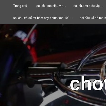
Skip
Trang chủ
soi cầu mb siêu vip
soi cầu mt siêu vip
to
content
soi cầu xổ số mt hôm nay chính xác 100
soi cầu xổ số mn 
cho