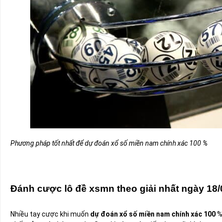
Phương pháp tốt nhất để dự đoán xổ số miền nam chính xác 100 %
Đánh cược lô đề xsmn theo giải nhất ngày 18/
Nhiều tay cược khi muốn
dự đoán xổ số miền nam chính xác 100
%