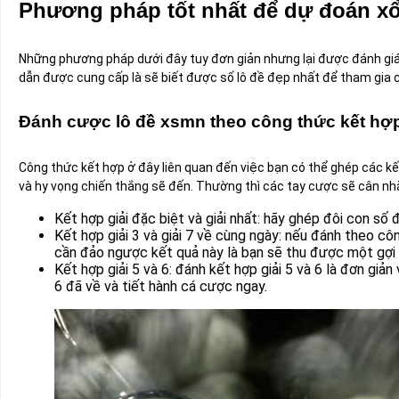
Phương pháp tốt nhất để dự đoán xổ
Những phương pháp dưới đây tuy đơn giản nhưng lại được đánh giá
dẫn được cung cấp là sẽ biết được số lô đề đẹp nhất để tham gia 
Đánh cược lô đề xsmn theo công thức kết hợ
Công thức kết hợp ở đây liên quan đến việc bạn có thể ghép các k
và hy vọng chiến thắng sẽ đến. Thường thì các tay cược sẽ cân nh
Kết hợp giải đặc biệt và giải nhất: hãy ghép đôi con số 
Kết hợp giải 3 và giải 7 về cùng ngày: nếu đánh theo cô
cần đảo ngược kết quả này là bạn sẽ thu được một gợi
Kết hợp giải 5 và 6: đánh kết hợp giải 5 và 6 là đơn giả
6 đã về và tiết hành cá cược ngay.