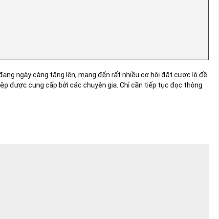
 đang ngày càng tăng lên, mang đến rất nhiều cơ hội đặt cược lô đề
ệp được cung cấp bởi các chuyên gia. Chỉ cần tiếp tục đọc thông