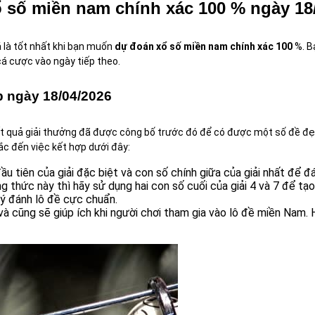
 số miền nam chính xác 100 % ngày 18
 là tốt nhất khi bạn muốn
dự đoán xổ số miền nam chính xác 100
%. B
cá cược vào ngày tiếp theo.
p ngày 18/04/2026
ết quả giải thưởng đã được công bố trước đó để có được một số đề đẹp
ắc đến việc kết hợp dưới đây:
đầu tiên của giải đặc biệt và con số chính giữa của giải nhất để
ng thức này thì hãy sử dụng hai con số cuối của giải 4 và 7 để t
 ý đánh lô đề cực chuẩn.
n và cũng sẽ giúp ích khi người chơi tham gia vào lô đề miền Nam. 