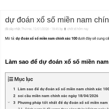
dự đoán xổ số miền nam chín
đã câp nhật:
Thứ Hai, 12/01/2026 - 18:45
by
chốt số hôm nay
Mô tả:
dự đoán xổ số miền nam chính xác 100
dưới đây sẽ cung cấp
Làm sao để dự đoán xổ số miền nam 
Mục lục
Làm sao để dự đoán xổ số miền nam chính xác 100
soi cầu miền nam chính xác ngày 18/04/2026
Phương pháp tốt nhất để dự đoán xổ số miền nam 