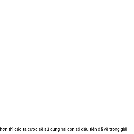
hơn thì các ta cược sẽ sử dụng hai con số đầu tiên đã về trong giải