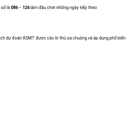
 số là
086
–
126
làm đầu chơi những ngày tiếp theo.
ách dự đoán XSMT được các lô thủ ưa chuộng và áp dụng phổ biến