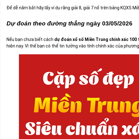
Để dễ nắm bắt hãy lấy ví dụ rằng giải 8, giải 7 nổ trên bảng KQXS 
Dự đoán theo đường thẳng
ngày 03/05/2026
Nếu bạn chưa biết cách
dự đoán xổ số Miền Trung chính xác 100
t
hiện nay. Vì thế bạn có thể tin tưởng vào tính chính xác của phươ