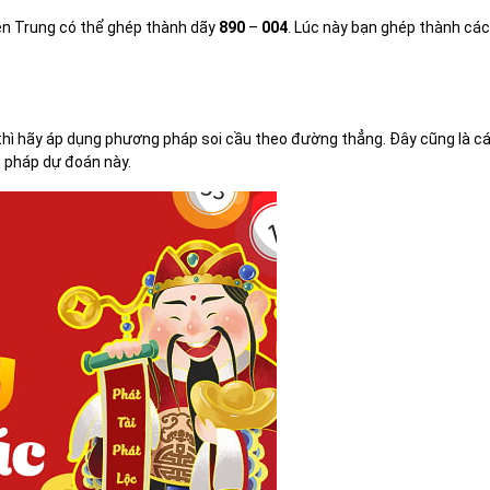
Miền Trung có thể ghép thành dãy
890
–
004
. Lúc này bạn ghép thành các
hì hãy áp dụng phương pháp soi cầu theo đường thẳng. Đây cũng là c
ng pháp dự đoán này.