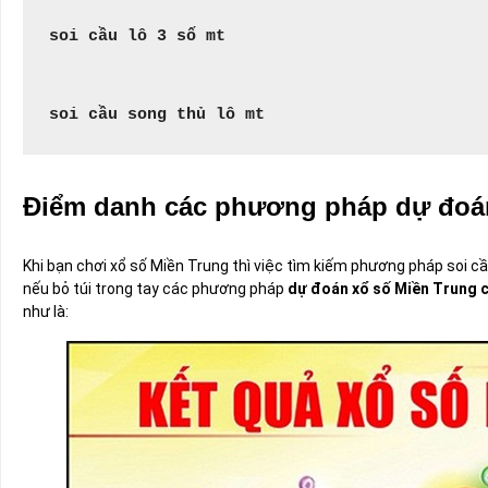
soi cầu song thủ lô mt
Điểm danh các phương pháp dự đoán 
Khi bạn chơi xổ số Miền Trung thì việc tìm kiếm phương pháp soi cầ
nếu bỏ túi trong tay các phương pháp
dự đoán xổ số Miền Trung 
như là: