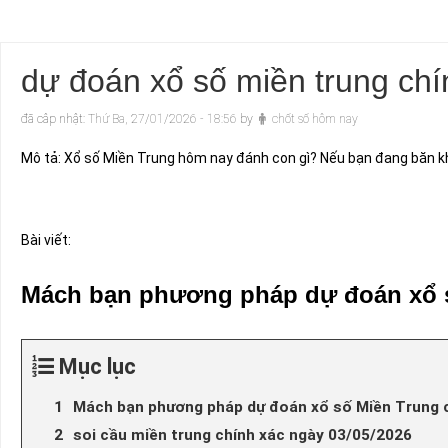
dự đoán xổ số miền trung chí
đã câp nhật:
Thứ Ba, 27/01/2026 - 18:56
by
chốt số hôm nay
Mô tả: Xổ số Miền Trung hôm nay đánh con gì? Nếu bạn đang băn k
Bài viết:
Mách bạn phương pháp dự đoán xổ số
Mục lục
Mách bạn phương pháp dự đoán xổ số Miền Trung c
soi cầu miền trung chính xác ngày 03/05/2026