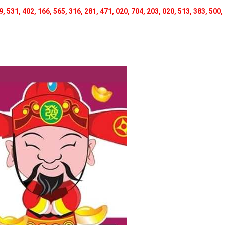
9, 531, 402, 166, 565, 316, 281, 471, 020, 704, 203, 020, 513, 383, 500,