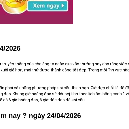
04/2026
ư truyền thống của cha ông ta ngày xưa vẫn thường hay cho rằng việc cạ
uôi gió hơn, mọi thứ được thành công tốt đẹp. Trong mỗi lĩnh vực nào
ẽ cần phải có những phương pháp soi cầu thích hợp. Giờ đẹp chốt lô đề 
àng đạo. Khung giờ hoàng đạo sẽ dduocj tính theo lịch âm bằng cạnh 1 v
 có 6 giờ hoàng đạo, 6 giờ đắc đạo để soi cầu.
m nay ? ngày 24/04/2026