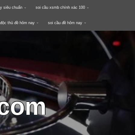
y siêu chuẩn
soi cầu xsmb chính xác 100
độc thủ đề hôm nay
soi cầu đề hôm nay
.com