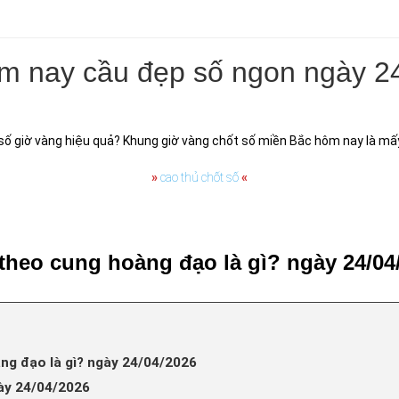
ôm nay cầu đẹp số ngon ngày 2
số giờ vàng hiệu quả? Khung giờ vàng chốt số miền Bắc hôm nay là mấy
»
cao thủ chốt số
«
theo cung hoàng đạo là gì? ngày 24/04
ng đạo là gì? ngày 24/04/2026
ày 24/04/2026