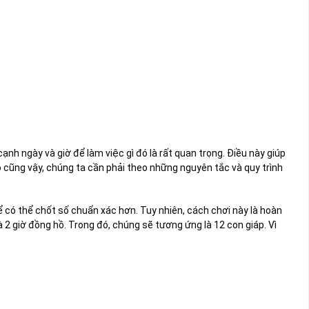
nh ngày và giờ để làm việc gì đó là rất quan trọng. Điều này giúp
 cũng vậy, chúng ta cần phải theo những nguyên tắc và quy trình
để có thể chốt số chuẩn xác hơn. Tuy nhiên, cách chơi này là hoàn
à 2 giờ đồng hồ. Trong đó, chúng sẽ tương ứng là 12 con giáp. Vì