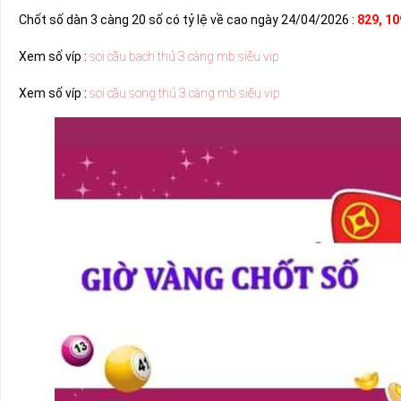
Chốt số dàn 3 càng 20 số có tỷ lệ về cao ngày 24/04/2026 :
829, 10
Xem số víp :
soi cầu bạch thủ 3 càng mb siêu vip
Xem số víp :
soi cầu song thủ 3 càng mb siêu vip