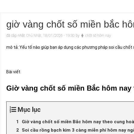
giờ vàng chốt số miền bắc h
đã câp nhật:
Chủ Nhật, 18/01/2026 - 19:30
by
chốt số hôm nay
mô tả: Yếu tố nào giúp bạn áp dụng các phương pháp soi cầu chốt 
Bài viết
Giờ vàng chốt số miền Bắc hôm nay 
Mục lục
Giờ vàng chốt số miền Bắc hôm nay theo cung hoà
Soi cầu rồng bạch kim 3 càng miễn phí hôm nay ng