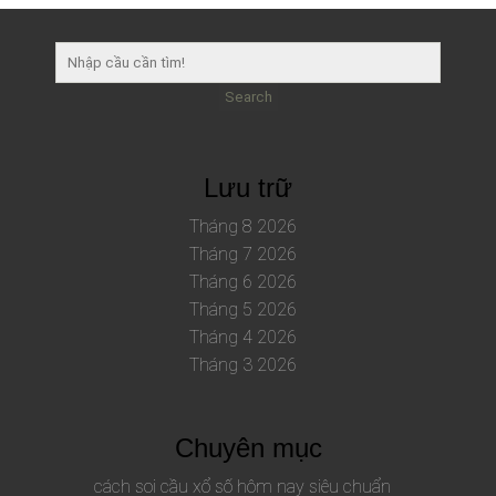
Search
Lưu trữ
Tháng 8 2026
Tháng 7 2026
Tháng 6 2026
Tháng 5 2026
Tháng 4 2026
Tháng 3 2026
Chuyên mục
cách soi cầu xổ số hôm nay siêu chuẩn