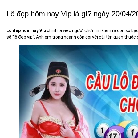
Lô đẹp hôm nay Vip là gì? ngày 20/04/2
Lô đẹp hôm nay Vip
chính là việc người chơi tìm kiếm ra con số bạch
số “lô đẹp vip”. Anh em trong ngành còn gọi với cái tên quen thuộc đ