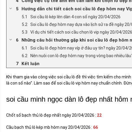
Công việc cụ thể anh em cần làm khi chọn lô đẹp 
Hướng dẫn chi tiết cách soi cầu lô đẹp hôm nay V
Soi cầu lô kép lên dàn 4 con số ngày 20/04/2026
Soi cầu lô đẹp hôm nay dựa vào lịch sử ra đề ngày 20
Ví dụ chi tiết cách soi cầu chọn lô vip ngày 20/04/202
Những câu hỏi thường gặp khi soi cầu lô đẹp hôm 
Soi cầu lô đẹp hôm nay víp ở đâu uy tín? ngày 20/04/
Nên nuôi con lô đẹp hôm nay trong vòng bao nhiêu lâ
Kết luận
Khi tham gia vào công việc soi cầu lô đề thì việc tìm kiếm cho mìn
là con số nào”. Làm sao để soi cầu lô vip hôm nay chuẩn chỉnh. Đừng
soi cầu minh ngọc dàn lô đẹp nhất hôm 
Chốt số bạch thủ lô đẹp nhất ngày 20/04/2026 :
22
Cầu bạch thủ lô kép mb hôm nay 20/04/2026 :
66