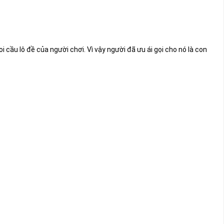
i cầu lô đề của người chơi. Vì vậy người đã ưu ái gọi cho nó là con