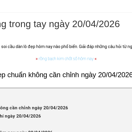
ng trong tay ngày 20/04/2026
soi cầu dàn lô đẹp hôm nay nào phổ biến. Giải đáp những câu hỏi từ ngư
»
rồng bạch kim chốt số hôm nay
«
đẹp chuẩn không cần chỉnh ngày 20/04/202
không cần chỉnh ngày 20/04/2026
hí ngày 20/04/2026