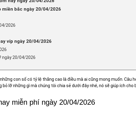
hôm nay ngày 20/04/2026
ip miền bắc ngày 20/04/2026
/04/2026
6
nay víp ngày 20/04/2026
2026
u? ngày 20/04/2026
h những con số có tỷ lệ thắng cao là điều mà ai cũng mong muốn. Câu h
 bỏ lỡ những gì mà chúng tôi chia sẻ dưới đây nhé, nó sẽ giúp ích cho 
nay miễn phí ngày 20/04/2026