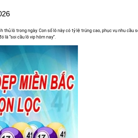
026
 thủ lô trong ngày. Con số lô này có tỷ lệ trúng cao, phục vụ nhu cầu so
ó là “soi cầu lô vip hôm nay”.