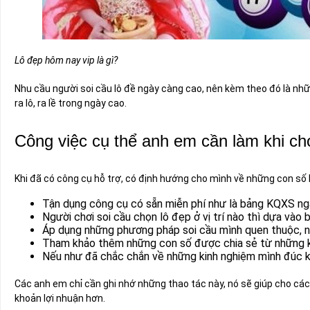
Lô đẹp hôm nay vip là gì?
Nhu cầu người soi cầu lô đề ngày càng cao, nên kèm theo đó là nhữ
ra lô, ra lề trong ngày cao.
Công việc cụ thể anh em cần làm khi c
Khi đã có công cụ hỗ trợ, có định hướng cho mình về những con số l
Tận dụng công cụ có sẵn miễn phí như là bảng KQXS n
Người chơi soi cầu chọn lô đẹp ở vị trí nào thì dựa và
Áp dụng những phương pháp soi cầu mình quen thuộc, n
Tham khảo thêm những con số được chia sẻ từ những kê
Nếu như đã chắc chắn về những kinh nghiệm mình đúc k
Các anh em chỉ cần ghi nhớ những thao tác này, nó sẽ giúp cho các
khoản lợi nhuận hơn.