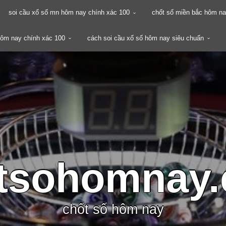
soi cầu xổ số mn hôm nay chính xác 100
chốt số miền bắc hôm na
hôm nay chính xác 100
cách soi cầu xổ số hôm nay siêu chuẩn
tsohomnay
chốt số hôm nay