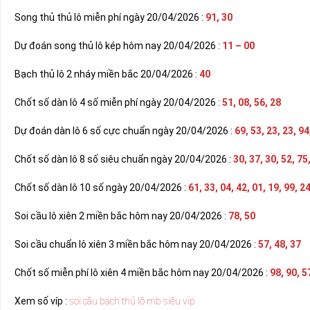
Song thủ thủ lô miễn phí ngày 20/04/2026 :
91, 30
Dự đoán song thủ lô kép hôm nay 20/04/2026 :
11 – 00
Bạch thủ lô 2 nháy miền bắc 20/04/2026 :
40
Chốt số dàn lô 4 số miễn phí ngày 20/04/2026 :
51, 08, 56, 28
Dự đoán dàn lô 6 số cực chuẩn ngày 20/04/2026 :
69, 53, 23, 23, 94
Chốt số dàn lô 8 số siêu chuẩn ngày 20/04/2026 :
30, 37, 30, 52, 75
Chốt số dàn lô 10 số ngày 20/04/2026 :
61, 33, 04, 42, 01, 19, 99, 2
Soi cầu lô xiên 2 miền bắc hôm nay 20/04/2026 :
78, 50
Soi cầu chuẩn lô xiên 3 miền bắc hôm nay 20/04/2026 :
57, 48, 37
Chốt số miễn phí lô xiên 4 miền bắc hôm nay 20/04/2026 :
98, 90, 5
Xem số víp :
soi cầu bạch thủ lô mb siêu vip