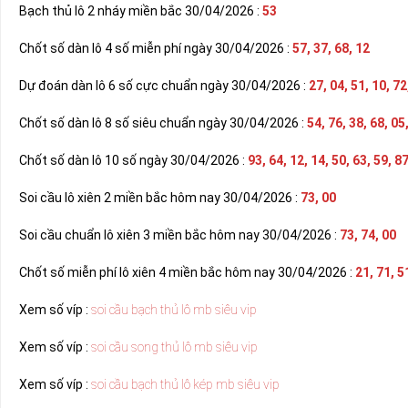
Bạch thủ lô 2 nháy miền bắc 30/04/2026 :
53
Chốt số dàn lô 4 số miễn phí ngày 30/04/2026 :
57, 37, 68, 12
Dự đoán dàn lô 6 số cực chuẩn ngày 30/04/2026 :
27, 04, 51, 10, 72
Chốt số dàn lô 8 số siêu chuẩn ngày 30/04/2026 :
54, 76, 38, 68, 05
Chốt số dàn lô 10 số ngày 30/04/2026 :
93, 64, 12, 14, 50, 63, 59, 8
Soi cầu lô xiên 2 miền bắc hôm nay 30/04/2026 :
73, 00
Soi cầu chuẩn lô xiên 3 miền bắc hôm nay 30/04/2026 :
73, 74, 00
Chốt số miễn phí lô xiên 4 miền bắc hôm nay 30/04/2026 :
21, 71, 5
Xem số víp :
soi cầu bạch thủ lô mb siêu vip
Xem số víp :
soi cầu song thủ lô mb siêu vip
Xem số víp :
soi cầu bạch thủ lô kép mb siêu vip