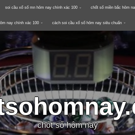
soi cầu xổ số mn hôm nay chính xác 100
chốt số miền bắc hôm na
hôm nay chính xác 100
cách soi cầu xổ số hôm nay siêu chuẩn
tsohomnay
chốt số hôm nay