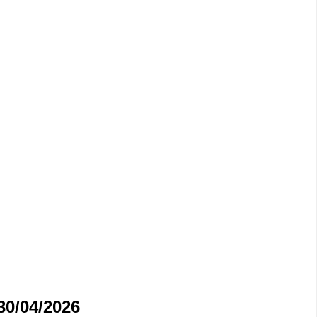
30/04/2026