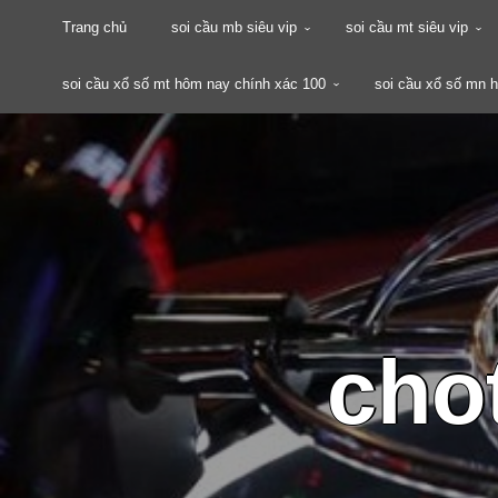
Skip
Trang chủ
soi cầu mb siêu vip
soi cầu mt siêu vip
to
content
soi cầu xổ số mt hôm nay chính xác 100
soi cầu xổ số mn 
cho