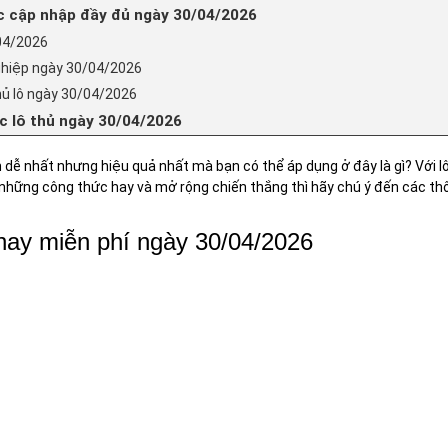
c cập nhập đầy đủ ngày 30/04/2026
/04/2026
ghiệp ngày 30/04/2026
hủ lô ngày 30/04/2026
ác lô thủ ngày 30/04/2026
dễ nhất nhưng hiệu quả nhất mà bạn có thể áp dụng ở đây là gì? Với lô 
 những công thức hay và mở rộng chiến thắng thì hãy chú ý đến các th
nay miễn phí ngày 30/04/2026