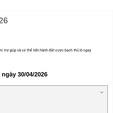
026
c trợ giúp và có thể tiến hành đặt cược bạch thủ lô ngay.
 ngày 30/04/2026