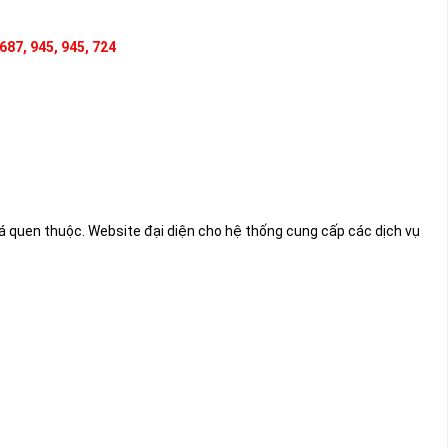
 687, 945, 945, 724
há quen thuộc. Website đại diện cho hệ thống cung cấp các dịch vụ