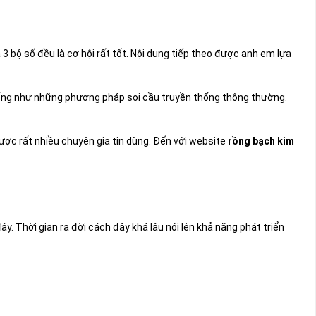
 bộ số đều là cơ hội rất tốt. Nội dung tiếp theo được anh em lựa
giống như những phương pháp soi cầu truyền thống thông thường.
được rất nhiều chuyên gia tin dùng. Đến với website
rồng bạch kim
y. Thời gian ra đời cách đây khá lâu nói lên khả năng phát triển