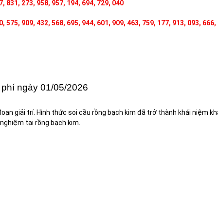
7, 831, 273, 958, 957, 194, 694, 729, 040
0, 575, 909, 432, 568, 695, 944, 601, 909, 463, 759, 177, 913, 093, 666,
 phí ngày 01/05/2026
ạn giải trí. Hình thức soi cầu rồng bạch kim đã trở thành khái niệm k
 nghiệm tại rồng bạch kim.