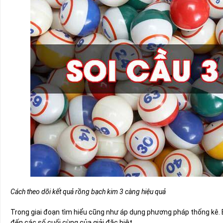
Cách theo dõi kết quả rồng bạch kim 3 càng hiệu quả
Trong giai đoạn tìm hiểu cũng như áp dụng phương pháp thống kê. B
đến các số cuối cùng của giải đặc biệt.