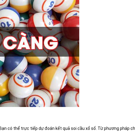
ạn có thể trực tiếp dự đoán kết quả soi cầu xổ số. Từ phương pháp chi