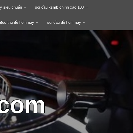
y siêu chuẩn
soi cầu xsmb chính xác 100
độc thủ đề hôm nay
soi cầu đề hôm nay
.com