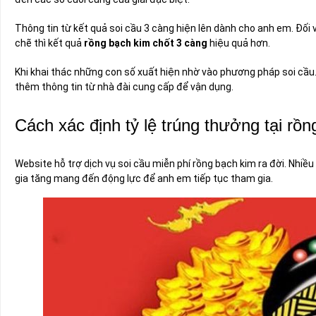
Thông tin từ kết quả soi cầu 3 càng hiện lên dành cho anh em. Đối vớ
chẽ thì kết quả
rồng bạch kim chốt 3 càng
hiệu quả hơn.
Khi khai thác những con số xuất hiện nhờ vào phương pháp soi cầu.
thêm thông tin từ nhà đài cung cấp để vận dụng.
Cách xác định tỷ lệ trúng thưởng tại rồ
Website hỗ trợ dịch vụ soi cầu miễn phí rồng bạch kim ra đời. Nhiề
gia tăng mang đến động lực để anh em tiếp tục tham gia.