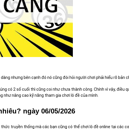
dàng nhưng bên cạnh đó nó cũng đòi hỏi người chơi phải hiểu rõ bản c
trúng có 2 số cuối thì cũng coi như chưa thành công. Chính vì vậy, đi
g như nâng cao kỹ năng tham gia chơi lô đề của mình.
nhiêu? ngày 06/05/2026
thức truyền thống mà các bạn cũng có thể chơi lô đề online tại các cơ 