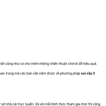
hất cũng như có cho mình những chiến thuật chơi lô đề hiệu quả.
ều quan trọng mà các bạn cần nắm được về phương pháp
soi cầu 3
sở nhà cái trực tuyến. Và với mỗi hình thức tham gia chơi thì cũng