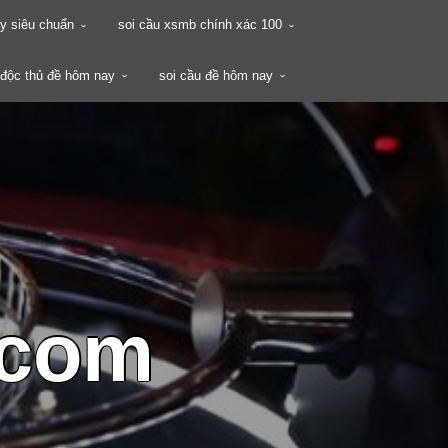
y siêu chuẩn
soi cầu xsmb chính xác 100
độc thủ đề hôm nay
soi cầu đề hôm nay
.com