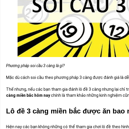
Phương pháp soi cầu 3 càng là gì?
Mặc dù cách soi cầu theo phương pháp 3 càng được đánh giá là dễ 
Thế nhưng, nếu các bạn tham gia đánh lô đề 3 càng nhưng lại chỉ 
càng miền bắc hôm nay
chính là tham khảo những kinh nghiệm cũn
Lô đề 3 càng miền bắc được ăn bao 
Hiện nay các bạn không những có thể tham gia chơi lô đề theo hình 