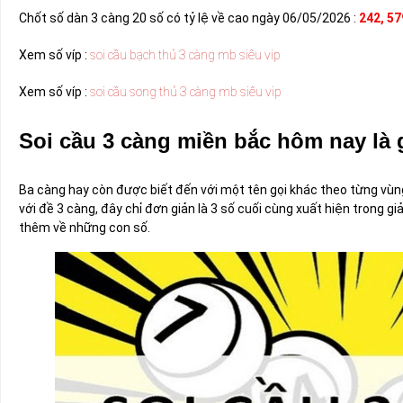
Chốt số dàn 3 càng 20 số có tỷ lệ về cao ngày 06/05/2026 :
242, 57
Xem số víp :
soi cầu bạch thủ 3 càng mb siêu vip
Xem số víp :
soi cầu song thủ 3 càng mb siêu vip
Soi cầu 3 càng miền bắc hôm nay là 
Ba càng hay còn được biết đến với một tên gọi khác theo từng vùng 
với đề 3 càng, đây chỉ đơn giản là 3 số cuối cùng xuất hiện trong 
thêm về những con số.