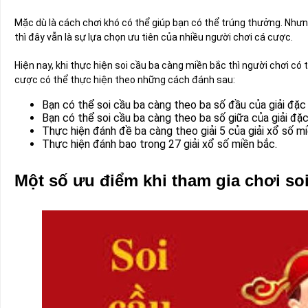
Mặc dù là cách chơi khó có thể giúp bạn có thể trúng thưởng. Nhưn
thì đây vẫn là sự lựa chọn ưu tiên của nhiều người chơi cá cược.
Hiện nay, khi thực hiện soi cầu ba càng miền bắc thì người chơi có
cược có thể thực hiện theo những cách đánh sau:
Bạn có thể soi cầu ba càng theo ba số đầu của giải đặc 
Bạn có thể soi cầu ba càng theo ba số giữa của giải đặc
Thực hiện đánh đề ba càng theo giải 5 của giải xổ số mi
Thực hiện đánh bao trong 27 giải xổ số miền bắc.
Một số ưu điểm khi tham gia chơi so