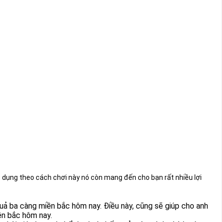
p dụng theo cách chơi này nó còn mang đến cho bạn rất nhiều lợi
uả ba càng miền bắc hôm nay. Điều này, cũng sẽ giúp cho anh
ền bắc hôm nay.