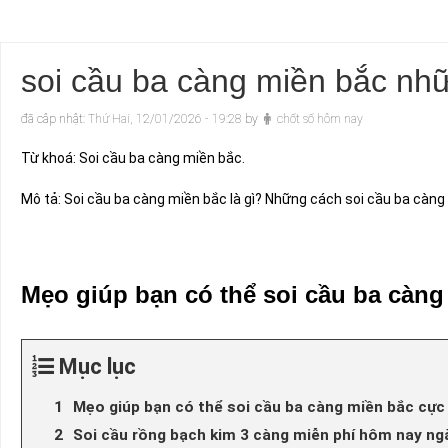
soi cầu ba càng miền bắc nh
đã câp nhật:
Thứ Hai, 12/01/2026 - 19:28
by
chốt số hôm nay
Từ khoá: Soi cầu ba càng miền bắc.
Mô tả: Soi cầu ba càng miền bắc là gì? Những cách soi cầu ba càng
Mẹo giúp bạn có thể soi cầu ba càng
Mục lục
Mẹo giúp bạn có thể soi cầu ba càng miền bắc cực
Soi cầu rồng bạch kim 3 càng miễn phí hôm nay ng