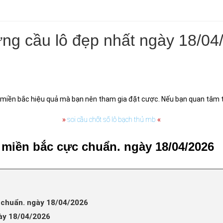
ững cầu lô đẹp nhất ngày 18/04
 miền bắc hiệu quả mà bạn nên tham gia đặt cược. Nếu bạn quan tâm thì
»
soi cầu chốt số lô bạch thủ mb
«
 miền bắc cực chuẩn. ngày 18/04/2026
 chuẩn. ngày 18/04/2026
ày 18/04/2026