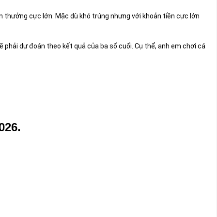
n thưởng cực lớn. Mặc dù khó trúng nhưng với khoản tiền cực lớn
ẽ phải dự đoán theo kết quả của ba số cuối. Cụ thể, anh em chơi cá
026.