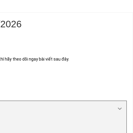
/2026
 hãy theo dõi ngay bài viết sau đây.