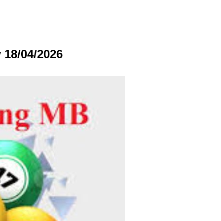
 18/04/2026