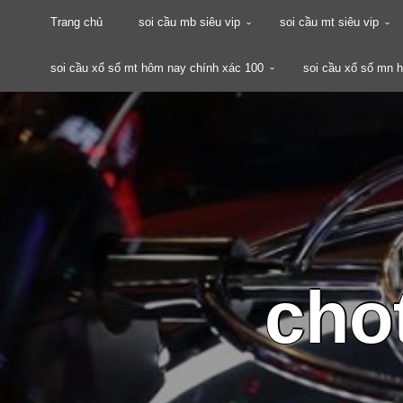
Skip
Trang chủ
soi cầu mb siêu vip
soi cầu mt siêu vip
to
content
soi cầu xổ số mt hôm nay chính xác 100
soi cầu xổ số mn 
cho