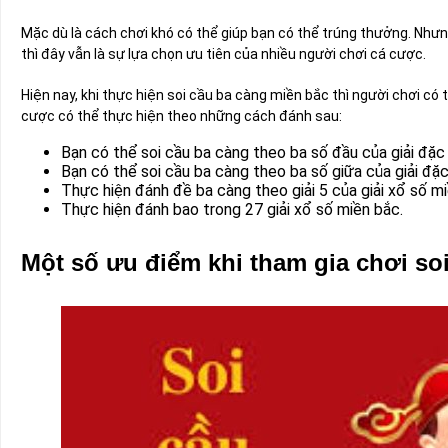
Mặc dù là cách chơi khó có thể giúp bạn có thể trúng thưởng. Nhưn
thì đây vẫn là sự lựa chọn ưu tiên của nhiều người chơi cá cược.
Hiện nay, khi thực hiện soi cầu ba càng miền bắc thì người chơi có
cược có thể thực hiện theo những cách đánh sau:
Bạn có thể soi cầu ba càng theo ba số đầu của giải đặc 
Bạn có thể soi cầu ba càng theo ba số giữa của giải đặc
Thực hiện đánh đề ba càng theo giải 5 của giải xổ số mi
Thực hiện đánh bao trong 27 giải xổ số miền bắc.
Một số ưu điểm khi tham gia chơi so