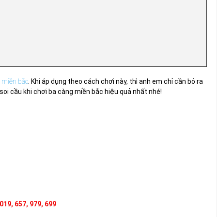
g miền bắc
. Khi áp dụng theo cách chơi này, thì anh em chỉ cần bỏ ra
soi cầu khi chơi ba càng miền bắc hiệu quả nhất nhé!
 019, 657, 979, 699