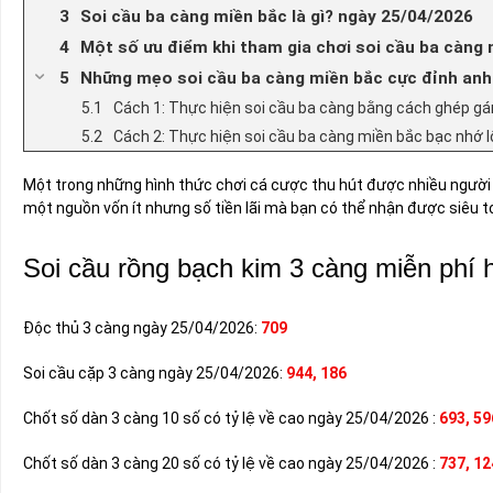
Soi cầu ba càng miền bắc là gì? ngày 25/04/2026
Một số ưu điểm khi tham gia chơi soi cầu ba càng 
Những mẹo soi cầu ba càng miền bắc cực đỉnh anh
Cách 1: Thực hiện soi cầu ba càng bằng cách ghép g
Cách 2: Thực hiện soi cầu ba càng miền bắc bạc nhớ 
Một trong những hình thức chơi cá cược thu hút được nhiều người c
một nguồn vốn ít nhưng số tiền lãi mà bạn có thể nhận được siêu to
Soi cầu rồng bạch kim 3 càng miễn phí
Độc thủ 3 càng ngày 25/04/2026:
709
Soi cầu cặp 3 càng ngày 25/04/2026:
944, 186
Chốt số dàn 3 càng 10 số có tỷ lệ về cao ngày 25/04/2026 :
693, 59
Chốt số dàn 3 càng 20 số có tỷ lệ về cao ngày 25/04/2026 :
737, 12