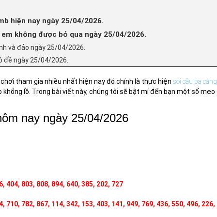
mb hiện nay ngày 25/04/2026.
 em không được bỏ qua ngày 25/04/2026.
ánh và đảo ngày 25/04/2026.
lô đề ngày 25/04/2026.
hơi tham gia nhiều nhất hiện nay đó chính là thực hiện
soi cầu ba càn
 khổng lồ. Trong bài viết này, chúng tôi sẽ bật mí đến bạn một số mẹo 
 hôm nay ngày 25/04/2026
6, 404, 803, 808, 894, 640, 385, 202, 727
4, 710, 782, 867, 114, 342, 153, 403, 141, 949, 769, 436, 550, 496, 226,