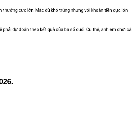
n thưởng cực lớn. Mặc dù khó trúng nhưng với khoản tiền cực lớn
ẽ phải dự đoán theo kết quả của ba số cuối. Cụ thể, anh em chơi cá
026.