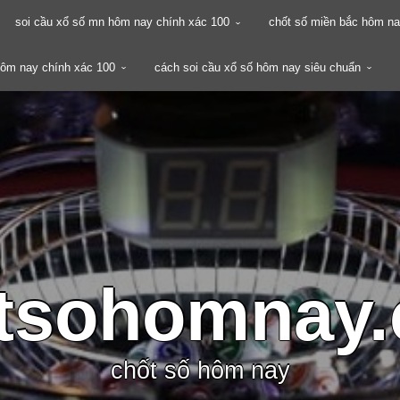
soi cầu xổ số mn hôm nay chính xác 100
chốt số miền bắc hôm na
hôm nay chính xác 100
cách soi cầu xổ số hôm nay siêu chuẩn
tsohomnay
chốt số hôm nay