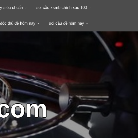
y siêu chuẩn
soi cầu xsmb chính xác 100
độc thủ đề hôm nay
soi cầu đề hôm nay
.com