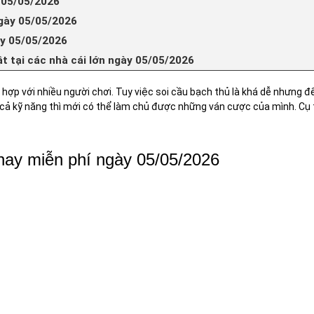
y 05/05/2026
ngày 05/05/2026
ày 05/05/2026
ật tại các nhà cái lớn ngày 05/05/2026
ợp với nhiều người chơi. Tuy việc soi cầu bạch thủ là khá dễ nhưng đ
 cả kỹ năng thì mới có thể làm chủ được những ván cược của mình. Cụ
nay miễn phí ngày 05/05/2026