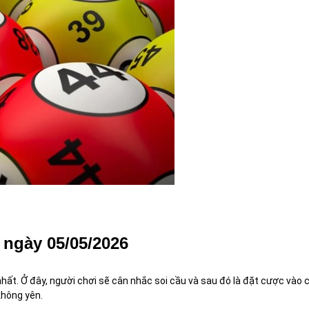
 ngày 05/05/2026
nhất. Ở đây, người chơi sẽ cân nhắc soi cầu và sau đó là đặt cược vào 
không yên.