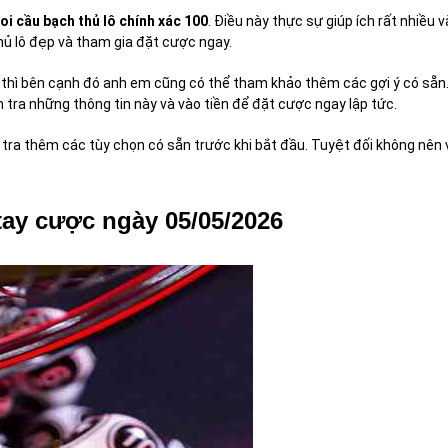
oi cầu bạch thủ lô chính xác 100
. Điều này thực sự giúp ích rất nhiều
hủ lô đẹp và tham gia đặt cược ngay.
 thì bên cạnh đó anh em cũng có thể tham khảo thêm các gợi ý có sẵn.
m tra những thông tin này và vào tiền để đặt cược ngay lập tức.
tra thêm các tùy chọn có sẵn trước khi bắt đầu. Tuyệt đối không nên vộ
tay cược ngày 05/05/2026