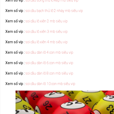
Xem số víp :
soi cầu song thủ lô kép mb siêu vip
Xem số víp :
soi cầu bạch thủ lô 2 nháy mb siêu vip
Xem số víp :
soi cầu lô xiên 2 mb siêu vip
Xem số víp :
soi cầu lô xiên 3 mb siêu vip
Xem số víp :
soi cầu lô xiên 4 mb siêu vip
Xem số víp :
soi cầu dàn lô 4 con mb siêu vip
Xem số víp :
soi cầu dàn lô 6 con mb siêu vip
Xem số víp :
soi cầu dàn lô 8 con mb siêu vip
Xem số víp :
soi cầu dàn lô 10 con mb siêu vip