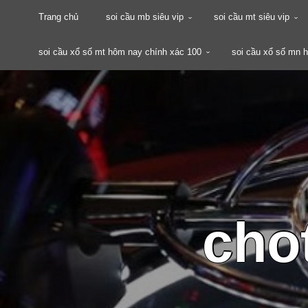
Skip
Trang chủ
soi cầu mb siêu vip
soi cầu mt siêu vip
to
content
soi cầu xổ số mt hôm nay chính xác 100
soi cầu xổ số mn 
cho