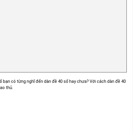
số bạn có từng nghĩ đến dàn đề 40 số hay chưa? Với cách dàn đề 40
ao thủ.