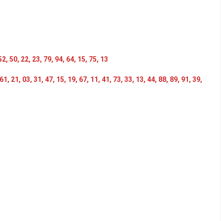
52, 50, 22, 23, 79, 94, 64, 15, 75, 13
 61, 21, 03, 31, 47, 15, 19, 67, 11, 41, 73, 33, 13, 44, 88, 89, 91, 39,