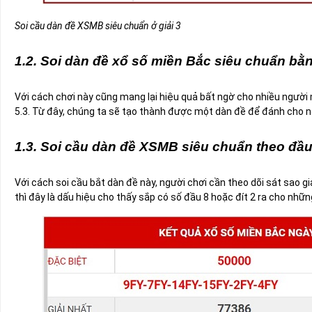
Soi cầu dàn đề XSMB siêu chuẩn ở giải 3
1.2. Soi dàn đề xổ số miền Bắc siêu chuẩn bằn
Với cách chơi này cũng mang lại hiệu quả bất ngờ cho nhiều người m
5.3. Từ đây, chúng ta sẽ tạo thành được một dàn đề để đánh cho 
1.3. Soi cầu dàn đề XSMB siêu chuẩn theo đầu 
Với cách soi cầu bắt dàn đề này, người chơi cần theo dõi sát sao g
thì đây là dấu hiệu cho thấy sắp có số đầu 8 hoặc đít 2 ra cho nhữn