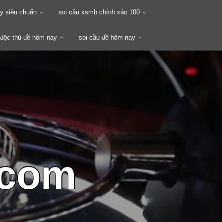
y siêu chuẩn
soi cầu xsmb chính xác 100
độc thủ đề hôm nay
soi cầu đề hôm nay
.com