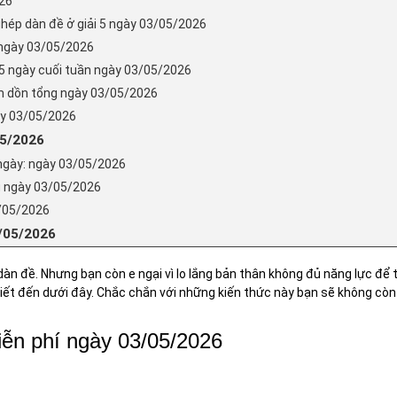
026
ghép dàn đề ở giải 5 ngày 03/05/2026
 ngày 03/05/2026
 5 ngày cuối tuần ngày 03/05/2026
ệm dồn tổng ngày 03/05/2026
gày 03/05/2026
05/2026
3 ngày: ngày 03/05/2026
ng ngày 03/05/2026
3/05/2026
3/05/2026
dàn đề. Nhưng bạn còn e ngại vì lo lắng bản thân không đủ năng lực để
biết đến dưới đây. Chắc chắn với những kiến thức này bạn sẽ không còn 
iễn phí ngày 03/05/2026