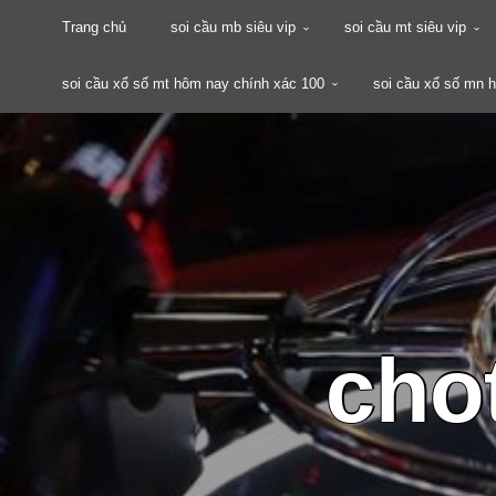
Skip
Trang chủ
soi cầu mb siêu vip
soi cầu mt siêu vip
to
content
soi cầu xổ số mt hôm nay chính xác 100
soi cầu xổ số mn 
cho