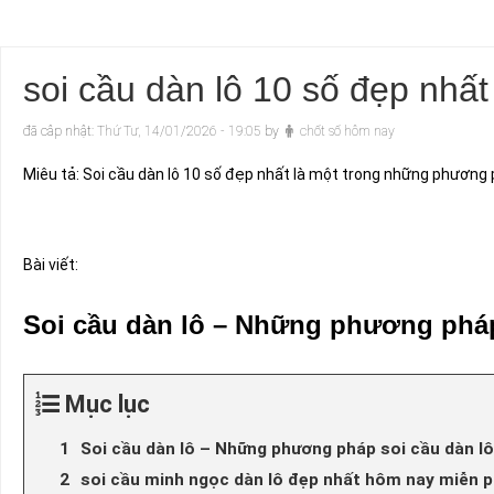
soi cầu dàn lô 10 số đẹp nhấ
đã câp nhật:
Thứ Tư, 14/01/2026 - 19:05
by
chốt số hôm nay
Miêu tả: Soi cầu dàn lô 10 số đẹp nhất là một trong những phương 
Bài viết:
Soi cầu dàn lô – Những phương pháp 
Mục lục
Soi cầu dàn lô – Những phương pháp soi cầu dàn l
soi cầu minh ngọc dàn lô đẹp nhất hôm nay miễn p