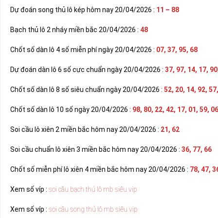
Dự đoán song thủ lô kép hôm nay 20/04/2026 :
11 – 88
Bạch thủ lô 2 nháy miền bắc 20/04/2026 :
48
Chốt số dàn lô 4 số miễn phí ngày 20/04/2026 :
07, 37, 95, 68
Dự đoán dàn lô 6 số cực chuẩn ngày 20/04/2026 :
37, 97, 14, 17, 90
Chốt số dàn lô 8 số siêu chuẩn ngày 20/04/2026 :
52, 20, 14, 92, 57
Chốt số dàn lô 10 số ngày 20/04/2026 :
98, 80, 22, 42, 17, 01, 59, 0
Soi cầu lô xiên 2 miền bắc hôm nay 20/04/2026 :
21, 62
Soi cầu chuẩn lô xiên 3 miền bắc hôm nay 20/04/2026 :
36, 77, 66
Chốt số miễn phí lô xiên 4 miền bắc hôm nay 20/04/2026 :
78, 47, 3
Xem số víp :
soi cầu bạch thủ lô mb siêu vip
Xem số víp :
soi cầu song thủ lô mb siêu vip