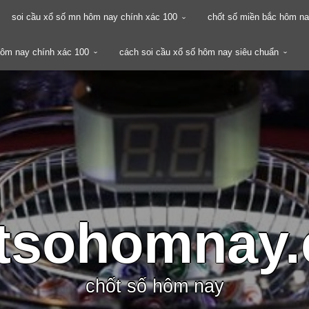
soi cầu xổ số mn hôm nay chính xác 100
chốt số miền bắc hôm na
hôm nay chính xác 100
cách soi cầu xổ số hôm nay siêu chuẩn
tsohomnay
chốt số hôm nay