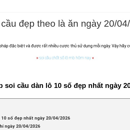
t cầu đẹp theo là ăn ngày 20/04
pháp đặc biệt và được rất nhiều cược thủ sử dụng mỗi ngày. Vậy hãy cù
»
soi cầu chốt số lô mb hôm nay
«
soi cầu dàn lô 10 số đẹp nhất ngày 20
ô 10 số đẹp nhất ngày 20/04/2026
hí ngày 20/04/2026