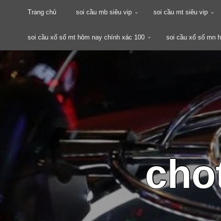
Skip
Trang chủ
soi cầu mb siêu vip
soi cầu mt siêu vip
to
content
soi cầu xổ số mt hôm nay chính xác 100
soi cầu xổ số mn 
cho