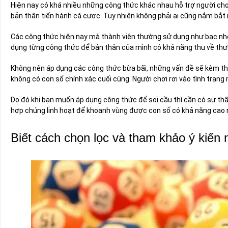
Hiện nay có khá nhiều những công thức khác nhau hỗ trợ người chơ
bản thân tiến hành cá cược. Tuy nhiên không phải ai cũng nắm bắt 
Các công thức hiện nay mà thành viên thường sử dụng như bạc nhớ l
dụng từng công thức để bản thân của mình có khả năng thu về th
Không nên áp dụng các công thức bừa bãi, những vấn đề sẽ kèm the
không có con số chính xác cuối cùng. Người chơi rơi vào tình trạng
Do đó khi bạn muốn áp dụng công thức để soi cầu thì cần có sự th
hợp chúng linh hoạt để khoanh vùng được con số có khả năng cao 
Biết cách chọn lọc và tham khảo ý kiến