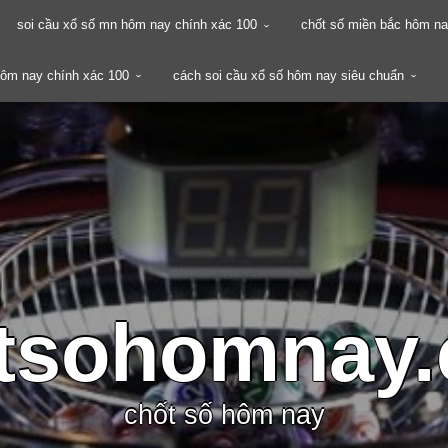
soi cầu xổ số mn hôm nay chính xác 100
chốt số miền bắc hôm na
hôm nay chính xác 100
cách soi cầu xổ số hôm nay siêu chuẩn
tsohomnay
chốt số hôm nay