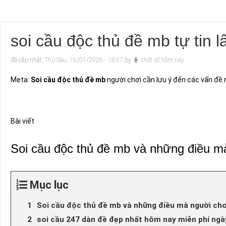
soi cầu độc thủ đề mb tự tin 
đã câp nhật:
Thứ Sáu, 16/01/2026 - 18:57
by
chốt số hôm nay
Meta:
Soi cầu độc thủ đề mb
người chơi cần lưu ý đến các vấn đề 
Bài viết
Soi cầu độc thủ đề mb và những điều m
Mục lục
Soi cầu độc thủ đề mb và những điều mà người chơ
soi cầu 247 dàn đề đẹp nhất hôm nay miễn phí ng