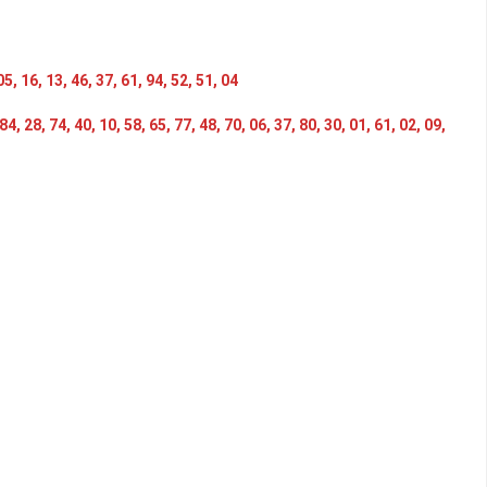
05, 16, 13, 46, 37, 61, 94, 52, 51, 04
 84, 28, 74, 40, 10, 58, 65, 77, 48, 70, 06, 37, 80, 30, 01, 61, 02, 09,