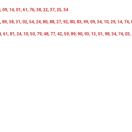
, 09, 14, 01, 61, 76, 38, 22, 37, 25, 34
, 89, 38, 31, 02, 54, 24, 80, 88, 27, 92, 80, 83, 99, 09, 34, 10, 29, 14, 74, 
, 61, 81, 24, 10, 50, 79, 48, 77, 42, 59, 89, 90, 93, 13, 01, 98, 34, 74, 03,