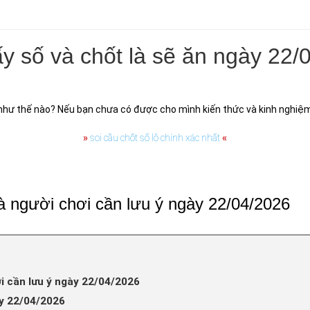
lấy số và chốt là sẽ ăn ngày 22
như thế nào? Nếu bạn chưa có được cho mình kiến thức và kinh nghiệm t
»
soi cầu chốt số lô chính xác nhất
«
à người chơi cần lưu ý ngày 22/04/2026
i cần lưu ý ngày 22/04/2026
ày 22/04/2026