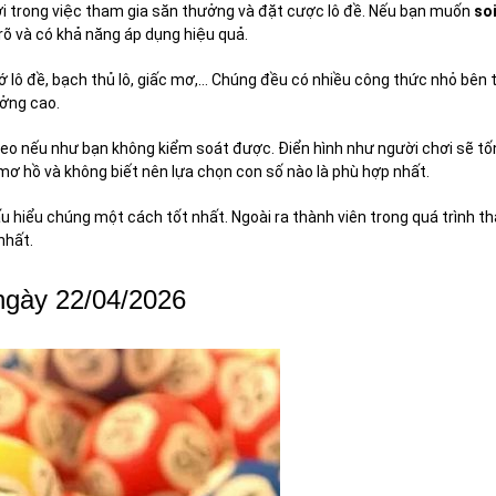
i trong việc tham gia săn thưởng và đặt cược lô đề. Nếu bạn muốn
soi
rõ và có khả năng áp dụng hiệu quả.
ô đề, bạch thủ lô, giấc mơ,… Chúng đều có nhiều công thức nhỏ bên tr
ưởng cao.
o nếu như bạn không kiểm soát được. Điển hình như người chơi sẽ tốn 
 mơ hồ và không biết nên lựa chọn con số nào là phù hợp nhất.
ấu hiểu chúng một cách tốt nhất. Ngoài ra thành viên trong quá trình
nhất.
 ngày 22/04/2026