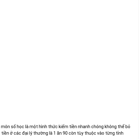
 môn số học là một hình thức kiếm tiền nhanh chóng không thể bỏ
iền ở các đại lý thường là 1 ăn 90 còn tùy thuộc vào từng tỉnh