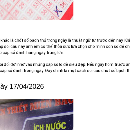
 khác là chốt số bạch thủ trong ngày là thuật ngữ từ trước đến nay. K
háp soi cầu này anh em có thể thỏa sức lựa chọn cho mình con số để chố
ó cặp số đánh hàng ngày trúng lớn.
ội đổi đời nhờ vào những cặp số lô đề siêu đẹp. Nếu ngày hôm trước 
cặp số đánh trong ngày. Đây chính là một cách soi cầu chốt số bạch th
ngày 17/04/2026