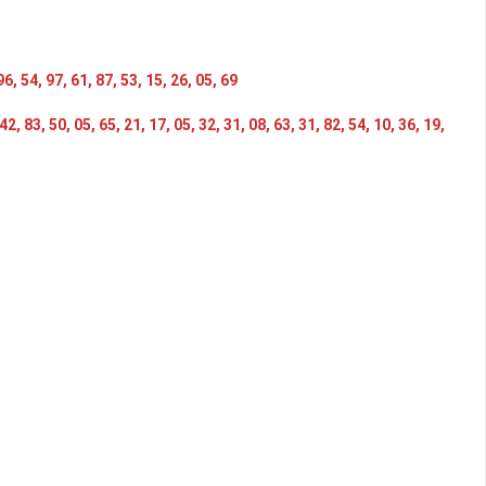
96, 54, 97, 61, 87, 53, 15, 26, 05, 69
 42, 83, 50, 05, 65, 21, 17, 05, 32, 31, 08, 63, 31, 82, 54, 10, 36, 19,