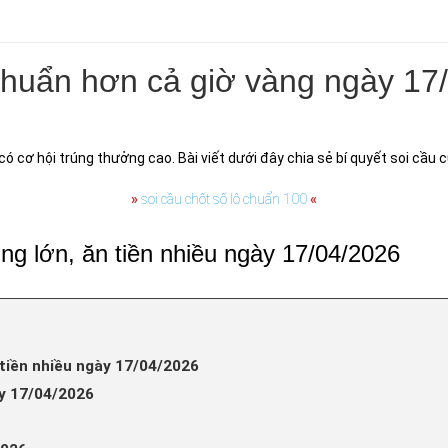
 chuẩn hơn cả giờ vàng ngày 17
ó cơ hội trúng thưởng cao. Bài viết dưới đây chia sẻ bí quyết soi cầu c
»
soi cầu chốt số lô chuẩn 100
«
úng lớn, ăn tiền nhiều ngày 17/04/2026
 tiền nhiều ngày 17/04/2026
ày 17/04/2026