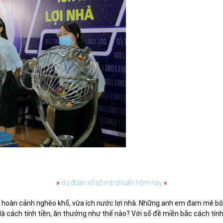
»
dự đoán xổ số mb chuẩn hôm nay
«
ỏi hoàn cảnh nghèo khổ, vừa ích nước lợi nhà. Những anh em đam mê bộ
 cách tính tiền, ăn thưởng như thế nào? Với số đề miền bắc cách tính t