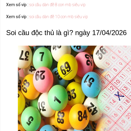
Xem số víp :
soi cầu dàn đề 8 con mb siêu vip
Xem số víp :
soi cầu dàn đề 10 con mb siêu vip
Soi cầu độc thủ là gì? ngày 17/04/2026