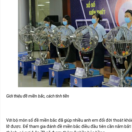
Giới thiệu đề miền bắc, cách tính tiền
Với bộ môn số đề miền bắc đã giúp nhiều anh em đổi đời thoát kh
lỡ được. Để tham gia đánh đề miền bắc điều đầu tiên cần nắm bắt là