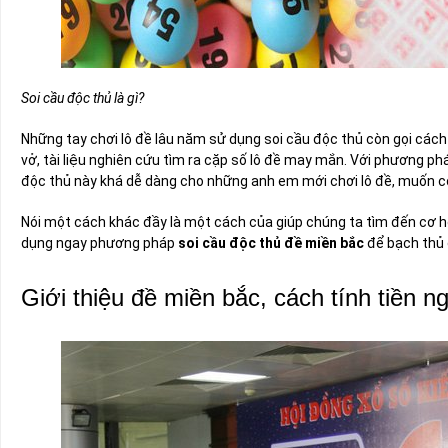
Soi cầu độc thủ là gì?
Những tay chơi lô đề lâu năm sử dụng soi cầu độc thủ còn gọi cách
vở, tài liệu nghiên cứu tìm ra cặp số lô đề may mắn. Với phương p
độc thủ này khá dễ dàng cho những anh em mới chơi lô đề, muốn c
Nói một cách khác đầy là một cách của giúp chúng ta tìm đến cơ h
dụng ngay phương pháp
soi cầu độc thủ đề miền bắc
để bạch thủ 
Giới thiệu đề miền bắc, cách tính tiền 