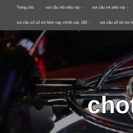
Skip
Trang chủ
soi cầu mb siêu vip
soi cầu mt siêu vip
to
content
soi cầu xổ số mt hôm nay chính xác 100
soi cầu xổ số mn 
cho