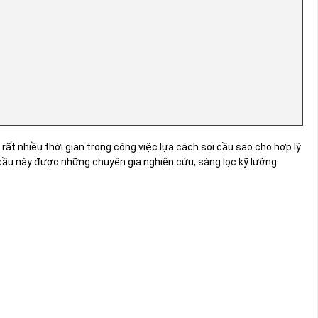
 nhiều thời gian trong công việc lựa cách soi cầu sao cho hợp lý
 cầu này được những chuyên gia nghiên cứu, sàng lọc kỹ lưỡng