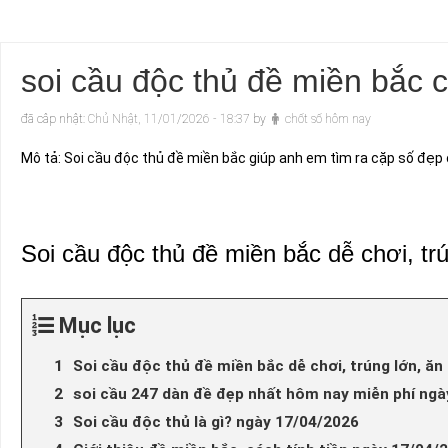
soi cầu độc thủ đề miền bắc
đã câp nhật:
Chủ Nhật, 11/01/2026 - 18:37
by
chốt số hôm nay
Mô tả: Soi cầu độc thủ đề miền bắc giúp anh em tìm ra cặp số đẹp c
Soi cầu độc thủ đề miền bắc dễ chơi, tr
Mục lục
Soi cầu độc thủ đề miền bắc dễ chơi, trúng lớn, ăn
soi cầu 247 dàn đề đẹp nhất hôm nay miễn phí ng
Soi cầu độc thủ là gì? ngày 17/04/2026