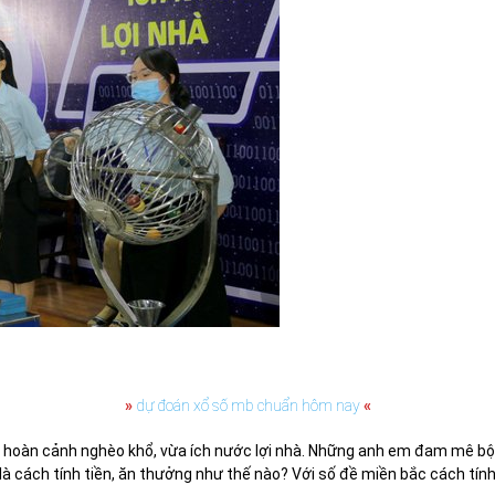
»
dự đoán xổ số mb chuẩn hôm nay
«
ỏi hoàn cảnh nghèo khổ, vừa ích nước lợi nhà. Những anh em đam mê bộ
 cách tính tiền, ăn thưởng như thế nào? Với số đề miền bắc cách tính t