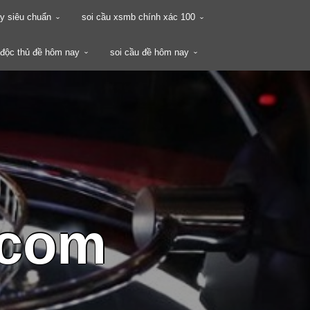
y siêu chuẩn
soi cầu xsmb chính xác 100
độc thủ đề hôm nay
soi cầu đề hôm nay
.com