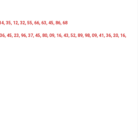
14, 35, 12, 32, 55, 66, 63, 45, 86, 68
 36, 45, 23, 96, 37, 45, 80, 09, 16, 43, 52, 89, 98, 09, 41, 36, 20, 16,