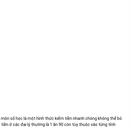
 môn số học là một hình thức kiếm tiền nhanh chóng không thể bỏ
iền ở các đại lý thường là 1 ăn 90 còn tùy thuộc vào từng tỉnh