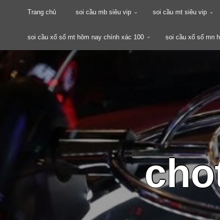
Skip
Trang chủ
soi cầu mb siêu vip
soi cầu mt siêu vip
to
content
soi cầu xổ số mt hôm nay chính xác 100
soi cầu xổ số mn 
cho