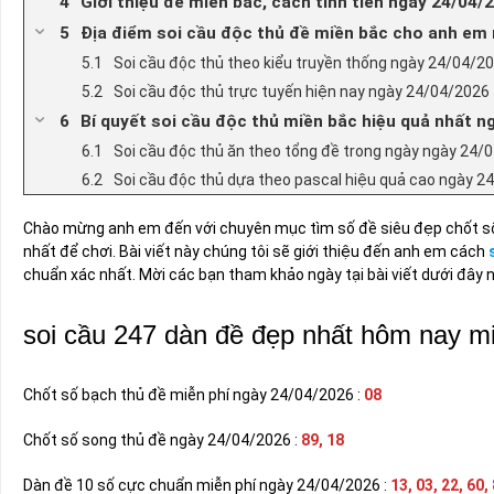
Giới thiệu đề miền bắc, cách tính tiền ngày 24/04/
Địa điểm soi cầu độc thủ đề miền bắc cho anh em
Soi cầu độc thủ theo kiểu truyền thống ngày 24/04/2
Soi cầu độc thủ trực tuyến hiện nay ngày 24/04/2026
Bí quyết soi cầu độc thủ miền bắc hiệu quả nhất n
Soi cầu độc thủ ăn theo tổng đề trong ngày ngày 24/
Soi cầu độc thủ dựa theo pascal hiệu quả cao ngày 2
Chào mừng anh em đến với chuyên mục tìm số đề siêu đẹp chốt số m
nhất để chơi. Bài viết này chúng tôi sẽ giới thiệu đến anh em cách
chuẩn xác nhất. Mời các bạn tham khảo ngày tại bài viết dưới đây 
soi cầu 247 dàn đề đẹp nhất hôm nay m
Chốt số bạch thủ đề miễn phí ngày 24/04/2026 :
08
Chốt số song thủ đề ngày 24/04/2026 :
89, 18
Dàn đề 10 số cực chuẩn miễn phí ngày 24/04/2026 :
13, 03, 22, 60, 