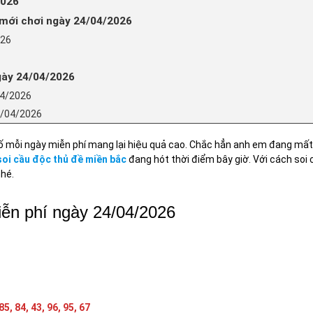
2026
 mới chơi ngày 24/04/2026
026
gày 24/04/2026
04/2026
4/04/2026
ỗi ngày miễn phí mang lại hiệu quả cao. Chắc hẳn anh em đang mất rất
soi cầu
độc thủ đề miền bắc
đang hót thời điểm bây giờ. Với cách soi
nhé.
iễn phí ngày 24/04/2026
85, 84, 43, 96, 95, 67