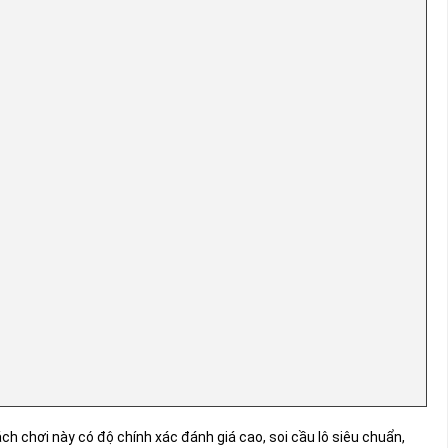
 chơi này có độ chính xác đánh giá cao, soi cầu lô siêu chuẩn,