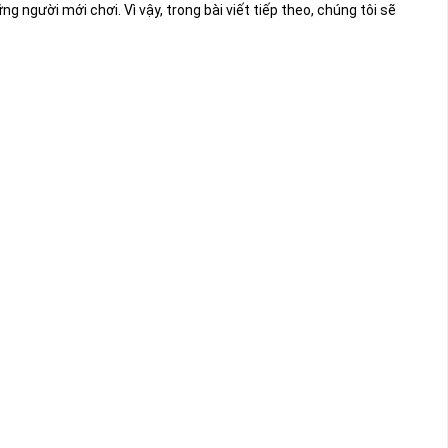
 người mới chơi. Vì vậy, trong bài viết tiếp theo, chúng tôi sẽ