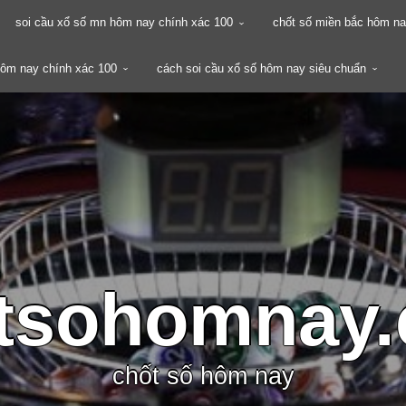
soi cầu xổ số mn hôm nay chính xác 100
chốt số miền bắc hôm na
hôm nay chính xác 100
cách soi cầu xổ số hôm nay siêu chuẩn
tsohomnay
chốt số hôm nay