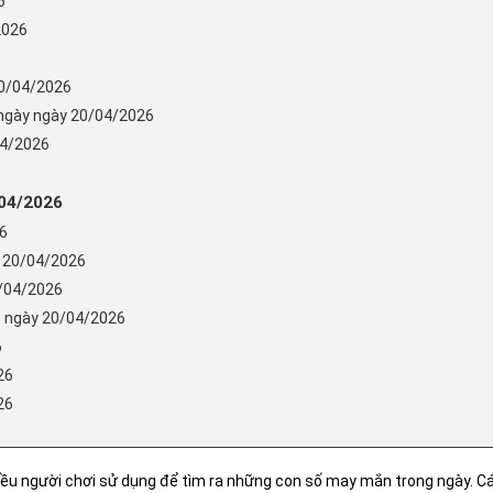
6
2026
20/04/2026
 ngày ngày 20/04/2026
04/2026
/04/2026
26
y 20/04/2026
0/04/2026
hỏ ngày 20/04/2026
6
26
26
 người chơi sử dụng để tìm ra những con số may mắn trong ngày. Cách