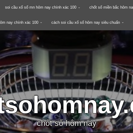
soi cầu xổ số mn hôm nay chính xác 100
chốt số miền bắc hôm na
hôm nay chính xác 100
cách soi cầu xổ số hôm nay siêu chuẩn
tsohomnay
chốt số hôm nay