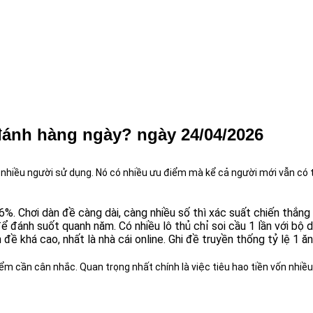
đánh hàng ngày? ngày 24/04/2026
 nhiều người sử dụng. Nó có nhiều ưu điểm mà kể cả người mới vẫn có t
96%. Chơi dàn đề càng dài, càng nhiều số thì xác suất chiến thắng
ể đánh suốt quanh năm. Có nhiều lô thủ chỉ soi cầu 1 lần với bộ d
đề khá cao, nhất là nhà cái online. Ghi đề truyền thống tỷ lệ 1 ăn
điểm cần cân nhắc. Quan trọng nhất chính là việc tiêu hao tiền vốn nhiề