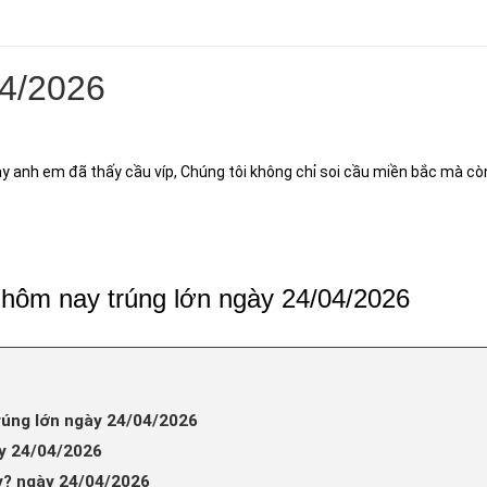
04/2026
y anh em đã thấy cầu víp, Chúng tôi không chỉ soi cầu miền bắc mà c
 hôm nay trúng lớn ngày 24/04/2026
rúng lớn ngày 24/04/2026
ày 24/04/2026
y? ngày 24/04/2026