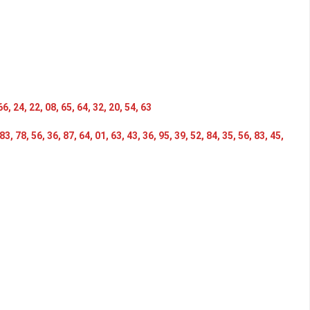
66, 24, 22, 08, 65, 64, 32, 20, 54, 63
 83, 78, 56, 36, 87, 64, 01, 63, 43, 36, 95, 39, 52, 84, 35, 56, 83, 45,