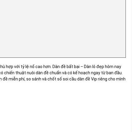
ù hợp với tỷ lệ nổ cao hơn. Dàn đề bất bại – Dàn lô đẹp hôm nay
 chiến thuật nuôi dàn đề chuẩn và có kế hoạch ngay từ ban đầu.
đề miễn phí, so sánh và chốt số soi cầu dàn đề Vip riêng cho mình