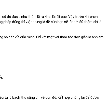
số đó được như thế tỉ lệ ra khơi là rất cao. Vậy trước khi chọn
 pháp đúng thì việc trúng lô đề của bạn sẽ lên tới 80 thậm chí là
g bộ dàn đề của mình. Chỉ với một vài thao tác đơn giản là anh em
ề.
iệu từ lô bạch thủ cũng chỉ về con đó. Kết hợp chúng lại để được