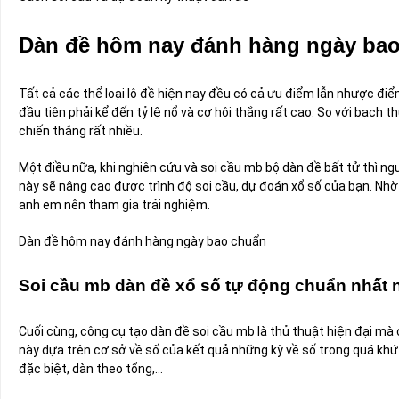
Dàn đề hôm nay đánh hàng ngày bao
Tất cả các thể loại lô đề hiện nay đều có cả ưu điểm lẫn nhược đi
đầu tiên phải kể đến tỷ lệ nổ và cơ hội thắng rất cao. So với bạch 
chiến thắng rất nhiều.
Một điều nữa, khi nghiên cứu và soi cầu mb bộ dàn đề bất tử thì ng
này sẽ nâng cao được trình độ soi cầu, dự đoán xổ số của bạn. Nhờ
anh em nên tham gia trải nghiệm.
Dàn đề hôm nay đánh hàng ngày bao chuẩn
Soi cầu mb dàn đề xổ số tự động chuẩn nhất 
Cuối cùng, công cụ tạo dàn đề soi cầu mb là thủ thuật hiện đại m
này dựa trên cơ sở về số của kết quả những kỳ về số trong quá khứ.
đặc biệt, dàn theo tổng,…