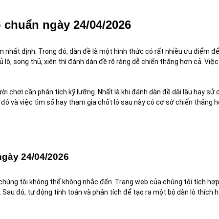
 chuẩn ngày 24/04/2026
ểm nhất định. Trong đó, dàn đề là một hình thức có rất nhiều ưu điểm
thủ lô, song thủ, xiên thì đánh dàn đề rõ ràng dễ chiến thắng hơn cả. V
ười chơi cần phân tích kỹ lưỡng. Nhất là khi đánh dàn đề dài lâu hay s
 đó và việc tìm số hay tham gia chốt lô sau này có cơ sở chiến thắng 
ngày 24/04/2026
à chúng tôi không thể không nhắc đến. Trang web của chúng tôi tích 
 Sau đó, tự động tính toán và phân tích để tạo ra một bộ dàn lô thích 