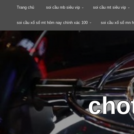
Skip
Trang chủ
soi cầu mb siêu vip
soi cầu mt siêu vip
to
content
soi cầu xổ số mt hôm nay chính xác 100
soi cầu xổ số mn 
cho