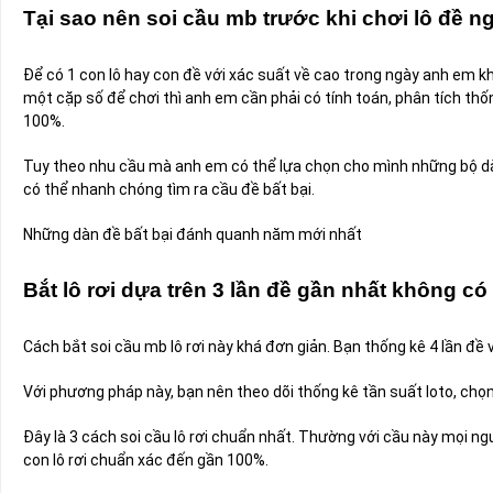
Tại sao nên soi cầu mb trước khi chơi lô đề n
Để có 1 con lô hay con đề với xác suất về cao trong ngày anh em khô
một cặp số để chơi thì anh em cần phải có tính toán, phân tích thố
100%.
Tuy theo nhu cầu mà anh em có thể lựa chọn cho mình những bộ dàn 
có thể nhanh chóng tìm ra cầu đề bất bại.
Những dàn đề bất bại đánh quanh năm mới nhất
Bắt lô rơi dựa trên 3 lần đề gần nhất không có
Cách bắt soi cầu mb lô rơi này khá đơn giản. Bạn thống kê 4 lần đề v
Với phương pháp này, bạn nên theo dõi thống kê tần suất loto, ch
Đây là 3 cách soi cầu lô rơi chuẩn nhất. Thường với cầu này mọi ngư
con lô rơi chuẩn xác đến gần 100%.