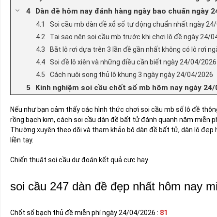
Dàn đề hôm nay đánh hàng ngày bao chuẩn ngày 2
Soi cầu mb dàn đề xổ số tự động chuẩn nhất ngày 24
Tại sao nên soi cầu mb trước khi chơi lô đề ngày 24/
Bắt lô rơi dựa trên 3 lần đề gần nhất không có lô rơi 
Soi đề lô xiên và những điều cần biết ngày 24/04/2026
Cách nuôi song thủ lô khung 3 ngày ngày 24/04/2026
Kinh nghiệm soi cầu chốt số mb hôm nay ngày 24
Nếu như bạn cảm thấy các hình thức chơi soi cầu mb số lô đề thông
rồng bạch kim, cách soi cầu dàn đề bất tử đánh quanh năm miễn p
Thường xuyên theo dõi và tham khảo bộ dàn đề bất tử, dàn lô đẹp 
liền tay.
Chiến thuật soi cầu dự đoán kết quả cực hay
soi cầu 247 dàn đề đẹp nhất hôm nay m
Chốt số bạch thủ đề miễn phí ngày 24/04/2026 :
81