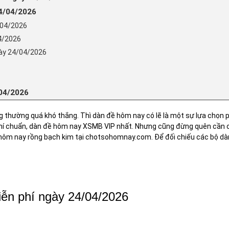
4/04/2026
/04/2026
04/2026
ngày 24/04/2026
/04/2026
 thường quá khó thắng. Thì dàn đề hôm nay có lẽ là một sự lựa chọn ph
hí chuẩn, dàn đề hôm nay XSMB VIP nhất. Nhưng cũng đừng quên cần có
hôm nay rồng bạch kim tại chotsohomnay.com. Để đối chiếu các bộ dàn 
iễn phí ngày 24/04/2026