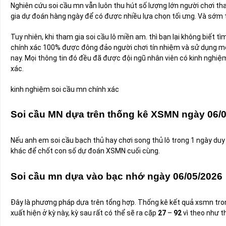
Nghiên cứu soi cầu mn vẫn luôn thu hút số lượng lớn người chơi tha
gia dự đoán hàng ngày để có được nhiều lựa chọn tối ưng. Và sớm t
Tuy nhiên, khi tham gia soi cầu lô miền am. thì bạn lại không biế
chính xác 100% được đông đảo người chơi tín nhiệm và sử dụng mỗi 
nay. Mọi thông tin đó đều đã được đội ngũ nhân viên có kinh nghiệ
xác.
kinh nghiệm soi cầu mn chính xác
Soi cầu MN dựa trên thống kê XSMN ngày 06/
Nếu anh em soi cầu bạch thủ hay chơi song thủ lô trong 1 ngày duy 
khác để chốt con số dự đoán XSMN cuối cùng.
Soi cầu mn dựa vào bạc nhớ ngày 06/05/2026
Đây là phương pháp dựa trên tổng hợp. Thống kê kết quả xsmn tron
xuất hiện ở kỳ này, kỳ sau rất có thể sẽ ra cặp
27
–
92
vì theo như 