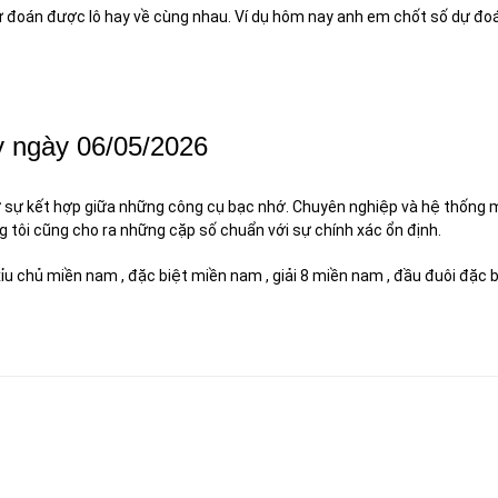
 đoán được lô hay về cùng nhau. Ví dụ hôm nay anh em chốt số dự đo
y ngày 06/05/2026
ự kết hợp giữa những công cụ bạc nhớ. Chuyên nghiệp và hệ thống máy
 tôi cũng cho ra những cặp số chuẩn với sự chính xác ổn định.
 chủ miền nam , đặc biệt miền nam , giải 8 miền nam , đầu đuôi đặc biệ