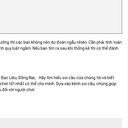
hưởng thì các bạn không nên dự đoán ngẫu nhiên. Cần phải tính toán
h quy luật ngầm. Nếu bạn tìm ra sau khi thống kê thì có thể đánh
Bạc Liêu, Đồng Nai,… Hãy tìm hiểu soi cầu của chúng tôi và biết
hơi tốt nhất có thể cho mình. Dựa vào kênh soi cầu, chúng giúp
 đối với người chơi.