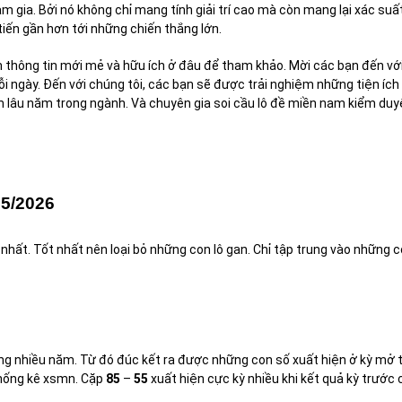
m gia. Bởi nó không chỉ mang tính giải trí cao mà còn mang lại xác su
iến gần hơn tới những chiến thắng lớn.
t tìm thông tin mới mẻ và hữu ích ở đâu để tham khảo. Mời các bạn đế
ngày. Đến với chúng tôi, các bạn sẽ được trải nghiệm những tiện ích 
m lâu năm trong ngành. Và chuyên gia soi cầu lô đề miền nam kiểm duy
05/2026
nhất. Tốt nhất nên loại bỏ những con lô gan. Chỉ tập trung vào những 
g nhiều năm. Từ đó đúc kết ra được những con số xuất hiện ở kỳ mở th
thống kê xsmn. Cặp
85
–
55
xuất hiện cực kỳ nhiều khi kết quả kỳ trước