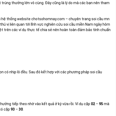
ất trúng thưởng lớn vô cùng. Đây cũng là lý do mà các bạn nên tham
n với hệ thống website chotsohomnay.com – chuyên trang soi cầu mn
thú vị liên quan tới lĩnh vực nghiên cứu soi cầu miền Nam ngày hôm
ệt trên các ví dụ thực tế chia sẻ nên hoàn toàn đảm bảo tính chuẩn
con có nhịp lô đều. Sau đó kết hợp với các phương pháp soi cầu
ưởng tiếp theo nhờ vào kết quả ở kỳ vừa rồi. Ví dụ cặp
02
–
95
mà
 có cặp
93
–
30
.