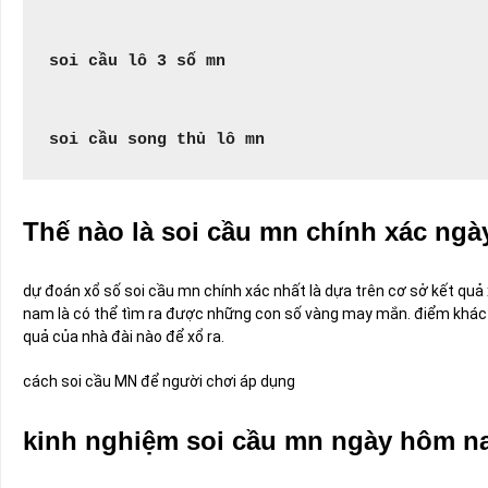
soi cầu song thủ lô mn
Thế nào là soi cầu mn chính xác ngà
dự đoán xổ số soi cầu mn chính xác nhất là dựa trên cơ sở kết quả
nam là có thể tìm ra được những con số vàng may mắn. điểm khác n
quả của nhà đài nào để xổ ra.
cách soi cầu MN để người chơi áp dụng
kinh nghiệm soi cầu mn ngày hôm na