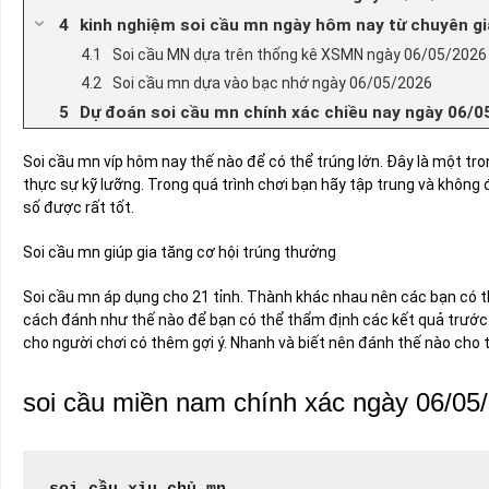
kinh nghiệm soi cầu mn ngày hôm nay từ chuyên g
Soi cầu MN dựa trên thống kê XSMN ngày 06/05/2026
Soi cầu mn dựa vào bạc nhớ ngày 06/05/2026
Dự đoán soi cầu mn chính xác chiều nay ngày 06/0
Soi cầu mn víp hôm nay thế nào để có thể trúng lớn. Đây là một tr
thực sự kỹ lưỡng. Trong quá trình chơi bạn hãy tập trung và không
số được rất tốt.
Soi cầu mn giúp gia tăng cơ hội trúng thưởng
Soi cầu mn áp dụng cho 21 tỉnh. Thành khác nhau nên các bạn có thể
cách đánh như thế nào để bạn có thể thẩm định các kết quả trước 
cho người chơi có thêm gợi ý. Nhanh và biết nên đánh thế nào cho t
soi cầu miền nam chính xác ngày 06/05