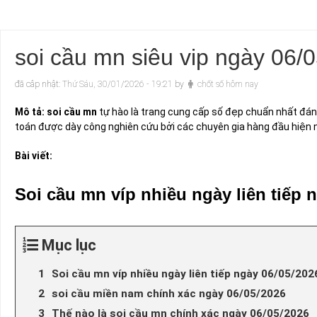
soi cầu mn siêu vip ngày 06/
đã câp nhật:
Thứ Sáu, 30/01/2026 - 19:21
by
chốt số hôm nay
Mô tả:
soi cầu mn
tự hào là trang cung cấp số đẹp chuẩn nhất đáng 
toán được dày công nghiên cứu bởi các chuyên gia hàng đầu hiện 
Bài viết:
Soi cầu mn víp nhiều ngày liên tiếp 
Mục lục
Soi cầu mn víp nhiều ngày liên tiếp ngày 06/05/202
soi cầu miền nam chính xác ngày 06/05/2026
Thế nào là soi cầu mn chính xác ngày 06/05/2026