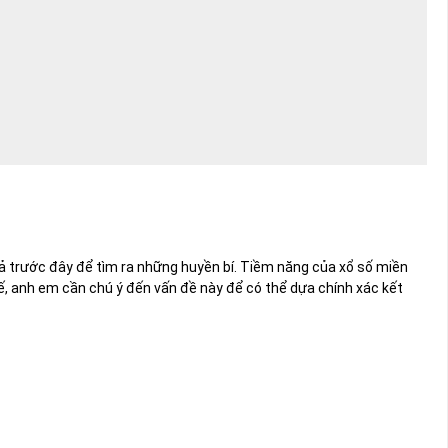
uả trước đây để tìm ra những huyền bí. Tiềm năng của xổ số miền
, anh em cần chú ý đến vấn đề này để có thể dựa chính xác kết