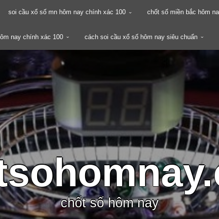
soi cầu xổ số mn hôm nay chính xác 100
chốt số miền bắc hôm na
hôm nay chính xác 100
cách soi cầu xổ số hôm nay siêu chuẩn
tsohomnay
chốt số hôm nay