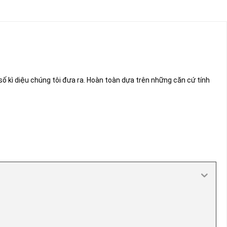
số kì diệu chúng tôi đưa ra. Hoàn toàn dựa trên những căn cứ tính