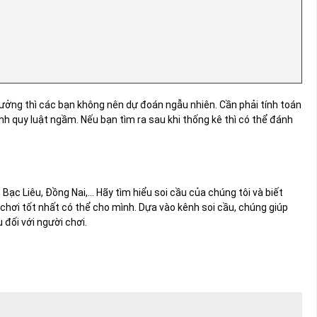
hưởng thì các bạn không nên dự đoán ngẫu nhiên. Cần phải tính toán
h quy luật ngầm. Nếu bạn tìm ra sau khi thống kê thì có thể đánh
Bạc Liêu, Đồng Nai,… Hãy tìm hiểu soi cầu của chúng tôi và biết
hơi tốt nhất có thể cho mình. Dựa vào kênh soi cầu, chúng giúp
 đối với người chơi.