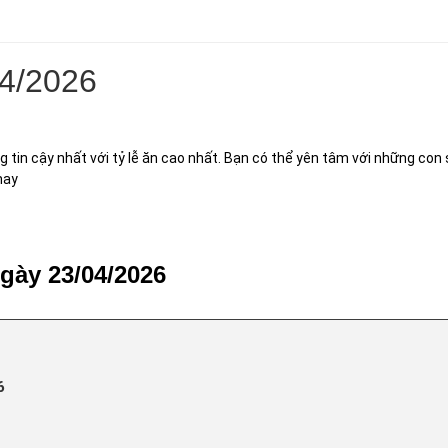
04/2026
tin cậy nhất với tỷ lễ ăn cao nhất. Bạn có thể yên tâm với những con 
nay
ngày 23/04/2026
6