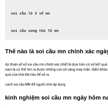
soi cầu song thủ lô mn
Thế nào là soi cầu mn chính xác ngà
dự đoán xổ số soi cầu mn chính xác nhất là dựa trên cơ sở kết quả
nam là có thể tìm ra được những con số vàng may mắn. điểm khác n
quả của nhà đài nào để xổ ra.
cách soi cầu MN để người chơi áp dụng
kinh nghiệm soi cầu mn ngày hôm na