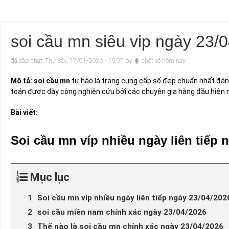
soi cầu mn siêu vip ngày 23/
đã câp nhật:
Thứ Bảy, 17/01/2026 - 19:07
by
chốt số hôm nay
Mô tả:
soi cầu mn
tự hào là trang cung cấp số đẹp chuẩn nhất đáng 
toán được dày công nghiên cứu bởi các chuyên gia hàng đầu hiện 
Bài viết:
Soi cầu mn víp nhiều ngày liên tiếp 
Mục lục
Soi cầu mn víp nhiều ngày liên tiếp ngày 23/04/202
soi cầu miền nam chính xác ngày 23/04/2026
Thế nào là soi cầu mn chính xác ngày 23/04/2026