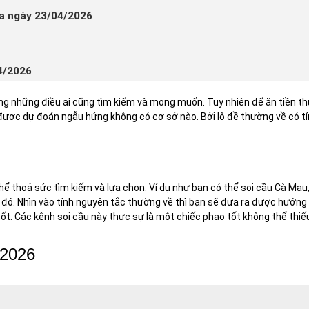
ia ngày 23/04/2026
4/2026
ong những điều ai cũng tìm kiếm và mong muốn. Tuy nhiên để ăn tiền t
 được dự đoán ngẫu hứng không có cơ sở nào. Bởi lô đề thường về có tín
 thoả sức tìm kiếm và lựa chọn. Ví dụ như bạn có thể soi cầu Cà Mau, 
đó. Nhìn vào tính nguyên tắc thường về thì bạn sẽ đưa ra được hướng c
ốt. Các kênh soi cầu này thực sự là một chiếc phao tốt không thể thiếu
/2026