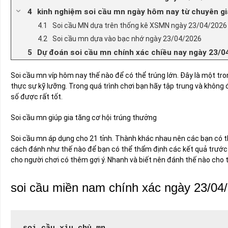
kinh nghiệm soi cầu mn ngày hôm nay từ chuyên g
Soi cầu MN dựa trên thống kê XSMN ngày 23/04/2026
Soi cầu mn dựa vào bạc nhớ ngày 23/04/2026
Dự đoán soi cầu mn chính xác chiều nay ngày 23/0
Soi cầu mn víp hôm nay thế nào để có thể trúng lớn. Đây là một tr
thực sự kỹ lưỡng. Trong quá trình chơi bạn hãy tập trung và không
số được rất tốt.
Soi cầu mn giúp gia tăng cơ hội trúng thưởng
Soi cầu mn áp dụng cho 21 tỉnh. Thành khác nhau nên các bạn có thể
cách đánh như thế nào để bạn có thể thẩm định các kết quả trước 
cho người chơi có thêm gợi ý. Nhanh và biết nên đánh thế nào cho t
soi cầu miền nam chính xác ngày 23/04