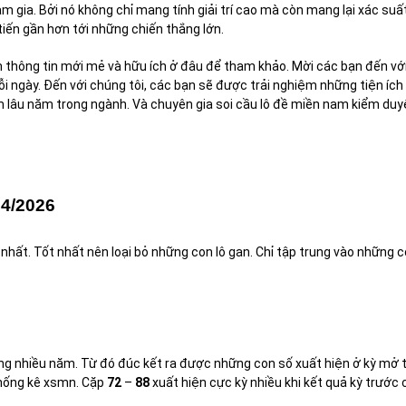
m gia. Bởi nó không chỉ mang tính giải trí cao mà còn mang lại xác su
iến gần hơn tới những chiến thắng lớn.
t tìm thông tin mới mẻ và hữu ích ở đâu để tham khảo. Mời các bạn đế
ngày. Đến với chúng tôi, các bạn sẽ được trải nghiệm những tiện ích 
m lâu năm trong ngành. Và chuyên gia soi cầu lô đề miền nam kiểm duy
04/2026
nhất. Tốt nhất nên loại bỏ những con lô gan. Chỉ tập trung vào những 
g nhiều năm. Từ đó đúc kết ra được những con số xuất hiện ở kỳ mở th
thống kê xsmn. Cặp
72
–
88
xuất hiện cực kỳ nhiều khi kết quả kỳ trước