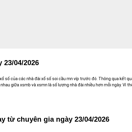
y 23/04/2026
 xổ số của các nhà đài xổ số soi cầu mn víp trước đó. Thông qua kết q
hau giữa xsmb và xsmn là số lượng nhà đài nhiều hơn mỗi ngày. Vì thế
y từ chuyên gia ngày 23/04/2026