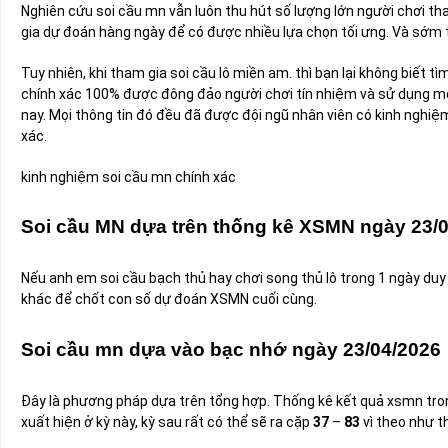
Nghiên cứu soi cầu mn vẫn luôn thu hút số lượng lớn người chơi tha
gia dự đoán hàng ngày để có được nhiều lựa chọn tối ưng. Và sớm t
Tuy nhiên, khi tham gia soi cầu lô miền am. thì bạn lại không biế
chính xác 100% được đông đảo người chơi tín nhiệm và sử dụng mỗi 
nay. Mọi thông tin đó đều đã được đội ngũ nhân viên có kinh nghiệ
xác.
kinh nghiệm soi cầu mn chính xác
Soi cầu MN dựa trên thống kê XSMN ngày 23/
Nếu anh em soi cầu bạch thủ hay chơi song thủ lô trong 1 ngày duy 
khác để chốt con số dự đoán XSMN cuối cùng.
Soi cầu mn dựa vào bạc nhớ ngày 23/04/2026
Đây là phương pháp dựa trên tổng hợp. Thống kê kết quả xsmn tron
xuất hiện ở kỳ này, kỳ sau rất có thể sẽ ra cặp
37
–
83
vì theo như 