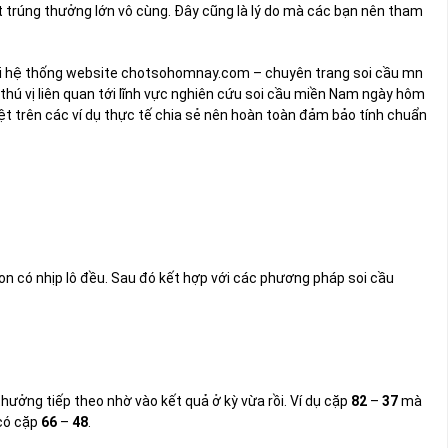
ất trúng thưởng lớn vô cùng. Đây cũng là lý do mà các bạn nên tham
n với hệ thống website chotsohomnay.com – chuyên trang soi cầu mn
thú vị liên quan tới lĩnh vực nghiên cứu soi cầu miền Nam ngày hôm
ệt trên các ví dụ thực tế chia sẻ nên hoàn toàn đảm bảo tính chuẩn
con có nhịp lô đều. Sau đó kết hợp với các phương pháp soi cầu
ưởng tiếp theo nhờ vào kết quả ở kỳ vừa rồi. Ví dụ cặp
82
–
37
mà
 có cặp
66
–
48
.