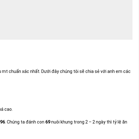
 mt chuẩn xác nhất. Dưới đây chúng tôi sẽ chia sẻ với anh em các
há cao.
96
. Chúng ta đánh con
69
nuôi khung trong 2 – 2 ngày thì tỷ lệ ăn