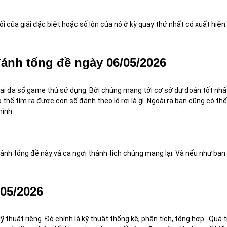
i của giải đặc biệt hoặc số lộn của nó ở kỳ quay thứ nhất có xuất hiện ở
đánh tổng đề ngày 06/05/2026
i đa số game thủ sử dụng. Bởi chúng mang tới cơ sở dự đoán tốt nhất v
thể tìm ra được con số đánh theo lô rơi là gì. Ngoài ra bạn cũng có th
mình.
ánh tổng đề này và ca ngợi thành tích chúng mang lại. Và nếu như bạn
05/2026
 thuật riêng. Đó chính là kỹ thuật thống kê, phân tích, tổng hợp. Quá 