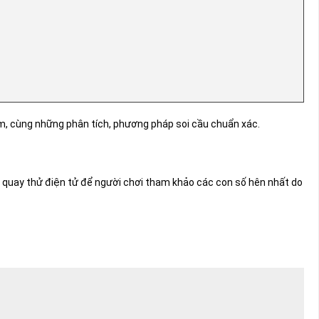
m, cùng những phân tích, phương pháp soi cầu chuẩn xác.
m quay thử điện tử để người chơi tham khảo các con số hên nhất do