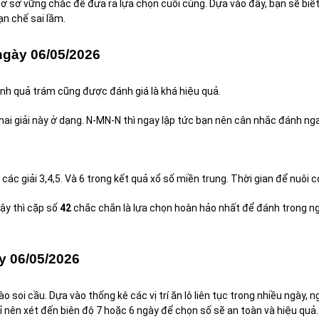
ơ sở vững chắc để đưa ra lựa chọn cuối cùng. Dựa vào đây, bạn sẽ biết
ạn chế sai lầm.
ngày 06/05/2026
ình quả trám cũng được đánh giá là khá hiệu quả.
à hai giải này ở dạng. N-MN-N thì ngay lập tức bạn nên cân nhắc đánh n
giải 3,4,5. Và 6 trong kết quả xổ số miền trung. Thời gian để nuôi con 
Vậy thì cặp số
42
chắc chắn là lựa chọn hoàn hảo nhất để đánh trong ng
y 06/05/2026
 soi cầu. Dựa vào thống kê các vị trí ăn lô liên tục trong nhiều ngày,
ỉ nên xét đến biên độ 7 hoặc 6 ngày để chọn số sẽ an toàn và hiệu quả.