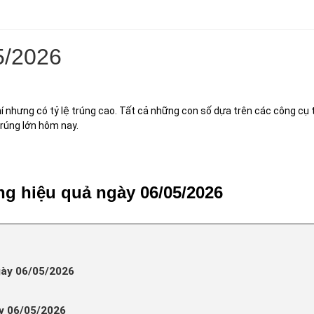
5/2026
í nhưng có tỷ lệ trúng cao. Tất cả những con số dựa trên các công cụ tí
trúng lớn hôm nay.
ng hiệu quả ngày 06/05/2026
gày 06/05/2026
ày 06/05/2026