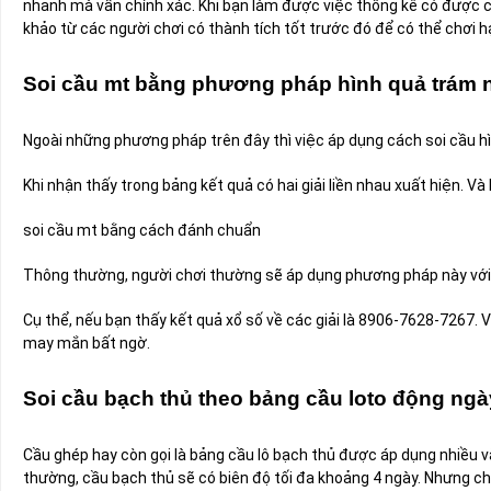
nhanh mà vẫn chính xác. Khi bạn làm được việc thống kê có được c
khảo từ các người chơi có thành tích tốt trước đó để có thể chơi h
Soi cầu mt bằng phương pháp hình quả trám 
Ngoài những phương pháp trên đây thì việc áp dụng cách soi cầu h
Khi nhận thấy trong bảng kết quả có hai giải liền nhau xuất hiện. V
soi cầu mt bằng cách đánh chuẩn
Thông thường, người chơi thường sẽ áp dụng phương pháp này với các 
Cụ thể, nếu bạn thấy kết quả xổ số về các giải là 8906-7628-7267. 
may mắn bất ngờ.
Soi cầu bạch thủ theo bảng cầu loto động ngà
Cầu ghép hay còn gọi là bảng cầu lô bạch thủ được áp dụng nhiều vào
thường, cầu bạch thủ sẽ có biên độ tối đa khoảng 4 ngày. Nhưng ch