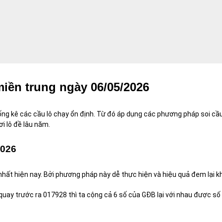
iền trung ngày 06/05/2026
ống kê các cầu lô chạy ổn định. Từ đó áp dụng các phương pháp soi cầu
i lô đề lâu năm.
2026
ất hiện nay. Bởi phương pháp này dễ thực hiện và hiệu quả đem lại k
ỳ quay trước ra 017928 thì ta cộng cả 6 số của GĐB lại với nhau được số