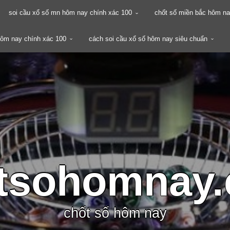
soi cầu xổ số mn hôm nay chính xác 100
chốt số miền bắc hôm na
hôm nay chính xác 100
cách soi cầu xổ số hôm nay siêu chuẩn
tsohomnay
chốt số hôm nay