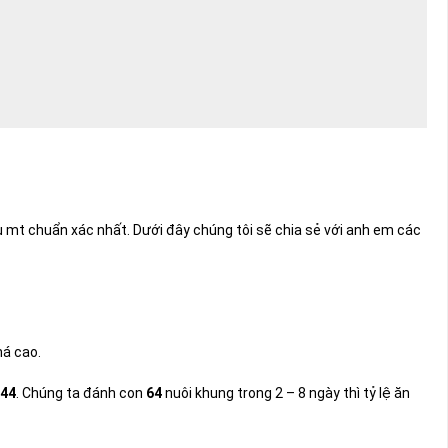
 mt chuẩn xác nhất. Dưới đây chúng tôi sẽ chia sẻ với anh em các
há cao.
44
. Chúng ta đánh con
64
nuôi khung trong 2 – 8 ngày thì tỷ lệ ăn