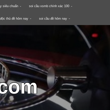
y siêu chuẩn
soi cầu xsmb chính xác 100
độc thủ đề hôm nay
soi cầu đề hôm nay
.com