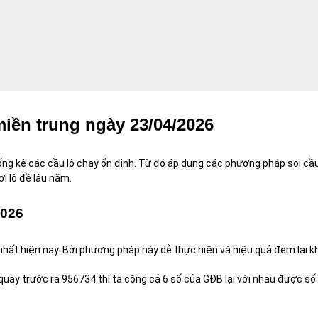
iền trung ngày 23/04/2026
ống kê các cầu lô chạy ổn định. Từ đó áp dụng các phương pháp soi cầu
i lô đề lâu năm.
2026
ất hiện nay. Bởi phương pháp này dễ thực hiện và hiệu quả đem lại k
ỳ quay trước ra 956734 thì ta cộng cả 6 số của GĐB lại với nhau được số