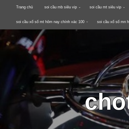
Skip
Trang chủ
soi cầu mb siêu vip
soi cầu mt siêu vip
to
content
soi cầu xổ số mt hôm nay chính xác 100
soi cầu xổ số mn 
cho