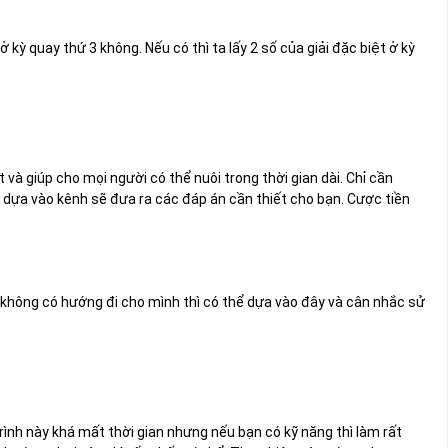
 kỳ quay thứ 3 không. Nếu có thì ta lấy 2 số của giải đặc biệt ở kỳ
à giúp cho mọi người có thể nuôi trong thời gian dài. Chỉ cần
ể dựa vào kênh sẽ đưa ra các đáp án cần thiết cho bạn. Cược tiền
 không có hướng đi cho mình thì có thể dựa vào đây và cân nhắc sử
trình này khá mất thời gian nhưng nếu bạn có kỹ năng thì làm rất