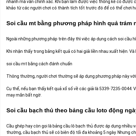
nhanh mà vẫn chính xác. Khi bạn làm được việc thống kê có được c
khảo từ các người chơi có thành tích tốt trước đó để có thể chơi h
Soi cầu mt bằng phương pháp hình quả trám 
Ngoài những phương pháp trên đây thì việc áp dụng cách soi cầu h
Khi nhận thấy trong bảng kết quả có hai giải liền nhau xuất hiện. V
soi cầu mt bằng cách đánh chuẩn
Thông thường, người chơi thường sẽ áp dụng phương pháp này với các 
Cụ thể, nếu bạn thấy kết quả xổ số về các giải là 5339-7235-0044. 
may mắn bất ngờ.
Soi cầu bạch thủ theo bảng cầu loto động ngà
Cầu ghép hay còn gọi là bảng cầu lô bạch thủ được áp dụng nhiều vào
thường, cầu bạch thủ sẽ có biên độ tối đa khoảng 5 ngày. Nhưng ch