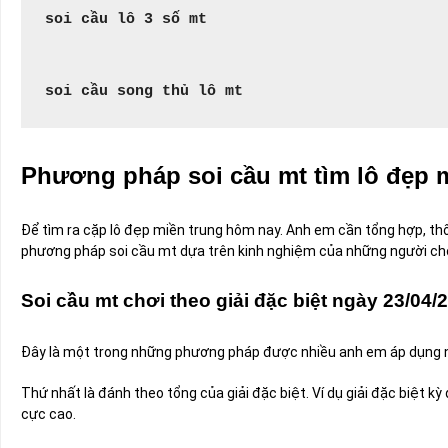
soi cầu song thủ lô mt
Phương pháp soi cầu mt tìm lô đẹp m
Để tìm ra cặp lô đẹp miền trung hôm nay. Anh em cần tổng hợp, th
phương pháp soi cầu mt dựa trên kinh nghiệm của những người chơ
Soi cầu mt chơi theo giải đặc biệt ngày 23/04/
Đây là một trong những phương pháp được nhiều anh em áp dụng nh
Thứ nhất là đánh theo tổng của giải đặc biệt. Ví dụ giải đặc biệt k
cực cao.