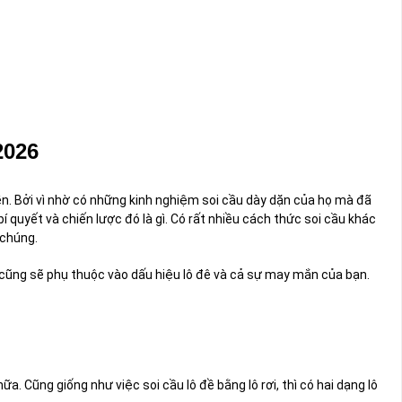
2026
n. Bởi vì nhờ có những kinh nghiệm soi cầu dày dặn của họ mà đã
 quyết và chiến lược đó là gì. Có rất nhiều cách thức soi cầu khác
 chúng.
 cũng sẽ phụ thuộc vào dấu hiệu lô đê và cả sự may mắn của bạn.
. Cũng giống như việc soi cầu lô đề bằng lô rơi, thì có hai dạng lô