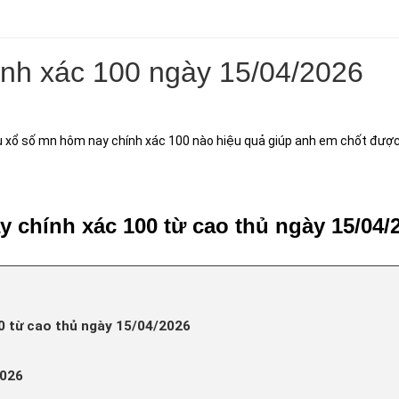
ính xác 100 ngày 15/04/2026
 xổ số mn hôm nay chính xác 100 nào hiệu quả giúp anh em chốt được 
 chính xác 100 từ cao thủ ngày 15/04/
0 từ cao thủ ngày 15/04/2026
2026