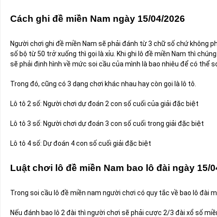
Cách ghi đề miền Nam ngày 15/04/2026
Người chơi ghi đề miền Nam sẽ phải đánh từ 3 chữ số chứ không phải
số bộ từ 50 trở xuống thì gọi là xỉu. Khi ghi lô đề miền Nam thì ch
sẽ phải định hình về mức soi cầu của mình là bao nhiêu để có thể s
Trong đó, cũng có 3 dạng chơi khác nhau hay còn gọi là lô tô.
Lô tô 2 số: Người chơi dự đoán 2 con số cuối của giải đặc biệt
Lô tô 3 số: Người chơi dự đoán 3 con số cuối trong giải đặc biệt
Lô tô 4 số: Dự đoán 4 con số cuối giải đặc biệt
Luật chơi lô đề miền Nam bao lô đài ngày 15/
Trong soi cầu lô đề miền nam người chơi có quy tắc về bao lô đài 
Nếu đánh bao lô 2 đài thì người chơi sẽ phải cược 2/3 đài xổ số m