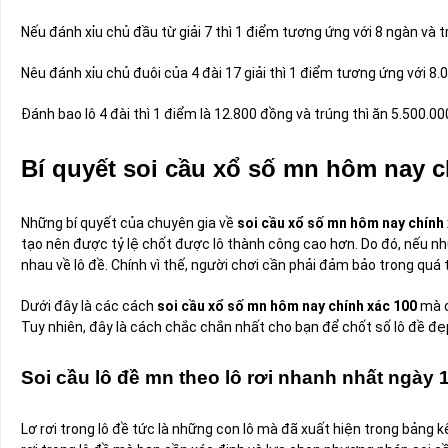
Nếu đánh xỉu chủ đầu từ giải 7 thì 1 điểm tương ứng với 8 ngàn và 
Nêu đánh xỉu chủ đuôi của 4 đài 17 giải thì 1 điểm tương ứng với 8.
Đánh bao lô 4 đài thì 1 điểm là 12.800 đồng và trúng thì ăn 5.500.0
Bí quyết soi cầu xổ số mn hôm nay c
Những bí quyết của chuyên gia về
soi cầu xổ số mn hôm nay chính
tạo nên được tỷ lệ chốt được lô thành công cao hơn. Do đó, nếu như
nhau về lô đề. Chính vì thế, người chơi cần phải đảm bảo trong quá
Dưới đây là các cách
soi cầu xổ số mn hôm nay chính xác 100
mà c
Tuy nhiên, đây là cách chắc chắn nhất cho bạn để chốt số lô đề đẹ
Soi cầu lô đề mn theo lô rơi nhanh nhất ngày 
Lơ rơi trong lô đề tức là những con lô mà đã xuất hiện trong bảng k