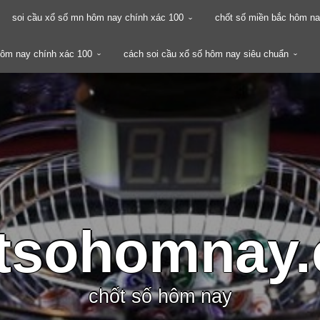
soi cầu xổ số mn hôm nay chính xác 100
chốt số miền bắc hôm na
hôm nay chính xác 100
cách soi cầu xổ số hôm nay siêu chuẩn
tsohomnay
chốt số hôm nay