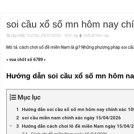
soi cầu xổ số mn hôm nay ch
đã câp nhật:
Thứ Sáu, 09/01/2026 - 18:41
by
chốt số hôm nay
Mô tả: cách chơi số đề miền Nam là gì? Những phương pháp soi cầu
»
vua chốt số 6789
«
Hướng dẫn soi cầu xổ số mn hôm nay
Mục lục
Hướng dẫn soi cầu xổ số mn hôm nay chính xác 10
soi cầu miền nam chính xác ngày 15/04/2026
Hướng dẫn cách chơi lô đề miền Nam ngày 15/04/