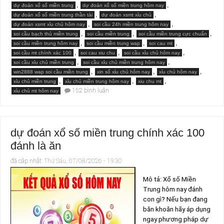
,
,
dự đoán xổ số miền trung
dự đoán xổ số miền trung hôm nay
,
,
dự đoán xổ số miền trung thần tài
dự đoán xsmt xỉu chủ
,
,
dự đoán xsmt xỉu chủ hôm nay
soi cầu 24h miền trung hôm nay
,
,
,
soi cầu bạch thủ miền trung
soi cầu miền trung
soi cầu miền trung cực chuẩn
,
,
,
soi cầu miền trung hôm nay
soi cầu miền trung wap
soi cau mt
,
,
,
soi cầu mt chính xác 100
soi cau xiu chu
soi cầu xỉu chủ hôm nay
,
,
soi cầu xỉu chủ miền trung
soi cầu xỉu chủ miền trung hôm nay
,
,
,
win2888 wap soi cầu miền trung
xin số xỉu chủ hôm nay
xỉu chủ hôm nay
,
,
,
xỉu chủ miền trung
xỉu chủ miền trung hôm nay
xiu chu mt
ở
152 bình luận
xỉu chủ mt hôm nay
soi
cầu
xỉu
chủ
mt
dự đoán xổ số miền trung chính xác 100
siêu
vip
đánh là ăn
đã câp nhật:
Thứ Sáu, 07/08/2026 - 19:30
Mô tả: Xổ số Miền
Trung hôm nay đánh
con gì? Nếu bạn đang
băn khoăn hãy áp dụng
ngay phương pháp dự