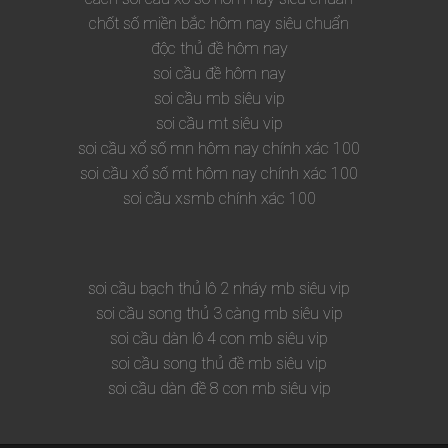
chốt số miền bắc hôm nay siêu chuẩn
độc thủ đề hôm nay
soi cầu đề hôm nay
soi cầu mb siêu vip
soi cầu mt siêu vip
soi cầu xổ số mn hôm nay chính xác 100
soi cầu xổ số mt hôm nay chính xác 100
soi cầu xsmb chính xác 100
soi cầu bạch thủ lô 2 nháy mb siêu vip
soi cầu song thủ 3 càng mb siêu vip
soi cầu dàn lô 4 con mb siêu vip
soi cầu song thủ đề mb siêu vip
soi cầu dàn đề 8 con mb siêu vip