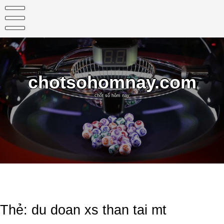
Skip
to
content
chotsohomnay.com
chốt số hôm nay
Thẻ:
du doan xs than tai mt