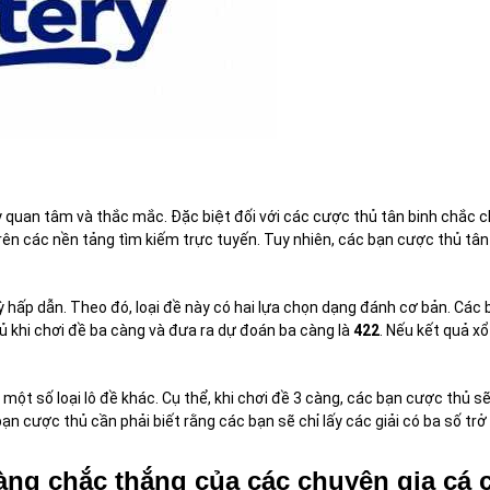
ay quan tâm và thắc mắc. Đặc biệt đối với các cược thủ tân binh chắc
 trên các nền tảng tìm kiếm trực tuyến. Tuy nhiên, các bạn cược thủ tâ
kỳ hấp dẫn. Theo đó, loại đề này có hai lựa chọn dạng đánh cơ bản. Cá
hủ khi chơi đề ba càng và đưa ra dự đoán ba càng là
422
. Nếu kết quả x
ột số loại lô đề khác. Cụ thể, khi chơi đề 3 càng, các bạn cược thủ s
 cược thủ cần phải biết rằng các bạn sẽ chỉ lấy các giải có ba số trở lê
ng chắc thắng của các chuyên gia cá c