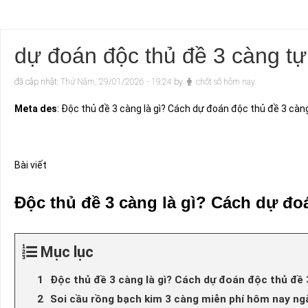
dự đoán độc thủ đề 3 càng tự 
đã câp nhật:
Thứ Năm, 29/01/2026 - 19:24
by
chốt số hôm nay
Meta des
: Độc thủ đề 3 càng là gì? Cách dự đoán độc thủ đề 3 càn
Bài viết
Độc thủ đề 3 càng là gì? Cách dự đo
Mục lục
Độc thủ đề 3 càng là gì? Cách dự đoán độc thủ đề
Soi cầu rồng bạch kim 3 càng miễn phí hôm nay ng