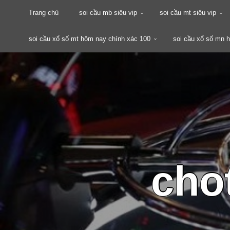
Skip
Trang chủ
soi cầu mb siêu vip
soi cầu mt siêu vip
to
content
soi cầu xổ số mt hôm nay chính xác 100
soi cầu xổ số mn 
cho