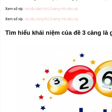
Xem số víp :
soi cầu bạch thủ 3 càng mb siêu vip
Xem số víp :
soi cầu song thủ 3 càng mb siêu vip
Tìm hiểu khái niệm của đề 3 càng là 