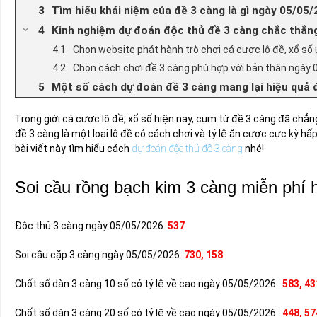
Tìm hiểu khái niệm của đề 3 càng là gì ngày 05/05
Kinh nghiệm dự đoán độc thủ đề 3 càng chắc thắng
Chọn website phát hành trò chơi cá cược lô đề, xổ số
Chọn cách chơi đề 3 càng phù hợp với bản thân ngày
Một số cách dự đoán đề 3 càng mang lại hiệu quả
Trong giới cá cược lô đề, xổ số hiện nay, cụm từ đề 3 càng đã chẳ
đề 3 càng là một loại lô đề có cách chơi và tỷ lệ ăn cược cực kỳ h
bài viết này tìm hiểu cách
dự đoán độc thủ đề 3 càng
nhé!
Soi cầu rồng bạch kim 3 càng miễn phí
Độc thủ 3 càng ngày 05/05/2026:
537
Soi cầu cặp 3 càng ngày 05/05/2026:
730, 158
Chốt số dàn 3 càng 10 số có tỷ lệ về cao ngày 05/05/2026 :
583, 43
Chốt số dàn 3 càng 20 số có tỷ lệ về cao ngày 05/05/2026 :
448, 57