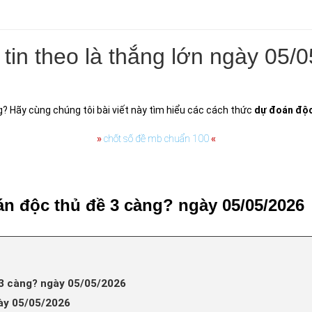
tin theo là thắng lớn ngày 05/
g? Hãy cùng chúng tôi bài viết này tìm hiểu các cách thức
dự đoán độc
»
chốt số đề mb chuẩn 100
«
án độc thủ đề 3 càng? ngày 05/05/2026
 3 càng? ngày 05/05/2026
ày 05/05/2026