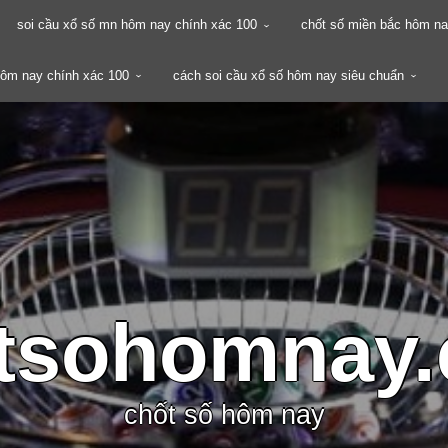
soi cầu xổ số mn hôm nay chính xác 100
chốt số miền bắc hôm na
hôm nay chính xác 100
cách soi cầu xổ số hôm nay siêu chuẩn
tsohomnay
chốt số hôm nay