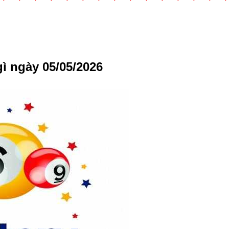
gì ngày 05/05/2026