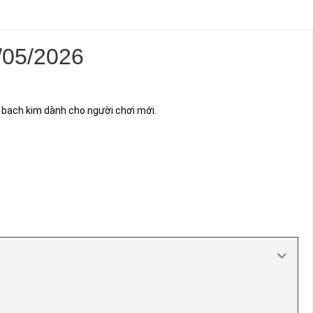
/05/2026
 bạch kim dành cho người chơi mới.