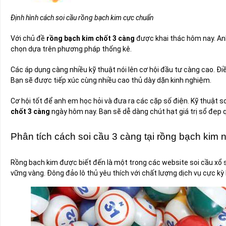
Định hình cách soi cầu rồng bạch kim cực chuẩn
Với chủ đề
rồng bạch kim chốt 3 càng
được khai thác hôm nay. Anh
chọn dựa trên phương pháp thống kê.
Các áp dụng càng nhiều kỹ thuật nói lên cơ hội đầu tư càng cao. 
Bạn sẽ được tiếp xúc cùng nhiều cao thủ dày dặn kinh nghiệm.
Cơ hội tốt để anh em học hỏi và đưa ra các cặp số điện. Kỹ thuật so
chốt 3 càng
ngày hôm nay. Bạn sẽ dễ dàng chút hạt giá trị sổ đẹp 
Phân tích cách soi cầu 3 càng tại rồng bạch kim
Rồng bạch kim được biết đến là một trong các website soi cầu xổ số
vững vàng. Đông đảo lô thủ yêu thích với chất lượng dịch vụ cực kỳ 