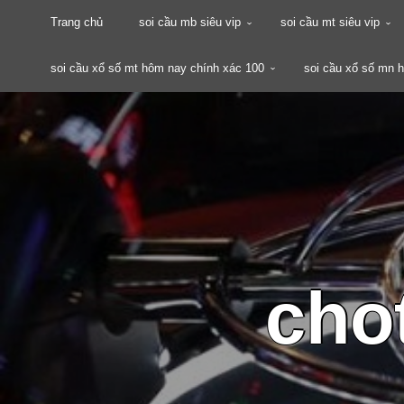
Skip
Trang chủ
soi cầu mb siêu vip
soi cầu mt siêu vip
to
content
soi cầu xổ số mt hôm nay chính xác 100
soi cầu xổ số mn 
cho