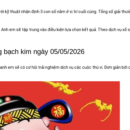
i kỹ thuật nhận định 3 con số nằm ở vị trí cuối cùng. Tổng số giải thưởn
 Anh em sẽ tập trung vào điều kiện lựa chọn kết quả. Theo dịch vụ xổ
ng bạch kim ngày 05/05/2026
u anh em sẽ có cơ hội trải nghiệm dịch vụ các cuộc thú vị. Đơn giản bở