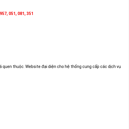
 957, 051, 081, 351
há quen thuộc. Website đại diện cho hệ thống cung cấp các dịch vụ