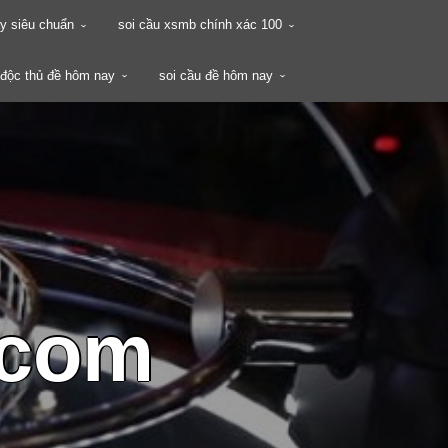
y siêu chuẩn
soi cầu xsmb chính xác 100
độc thủ đề hôm nay
soi cầu đề hôm nay
.com