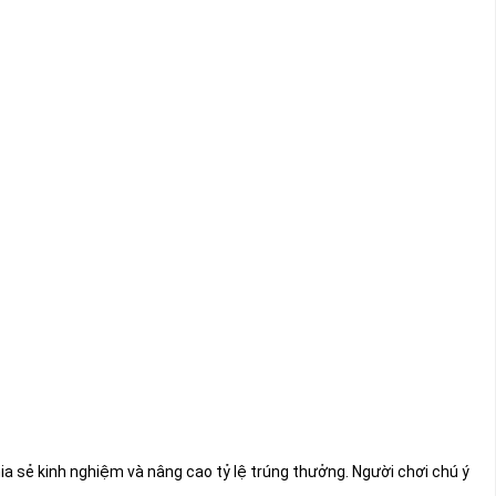
a sẻ kinh nghiệm và nâng cao tỷ lệ trúng thưởng. Người chơi chú ý