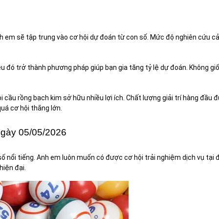
 em sẽ tập trung vào cơ hội dự đoán từ con số. Mức độ nghiên cứu cả 3
Điều đó trở thành phương pháp giúp bạn gia tăng tỷ lệ dự đoán. Không 
i cầu rồng bạch kim sở hữu nhiều lợi ích. Chất lượng giải trí hàng đầu 
quá cơ hội thắng lớn.
 ngày 05/05/2026
 nổi tiếng. Anh em luôn muốn có được cơ hội trải nghiệm dịch vụ tại đâ
hiện đại.