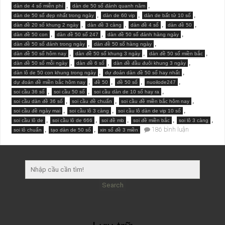
,
,
dàn de 4 số miễn phí
dàn de 50 số đánh quanh năm
,
,
,
dàn de 50 số đẹp nhất trong ngày
dàn de 60 vip
dàn de bất tử 10 số
,
,
,
,
dàn đề 20 số khung 2 ngày
dàn đề 3 càng
dàn đề 4 số
dàn đề 50
,
,
,
dàn đề 50 con
dàn đề 50 số 247
dàn đề 50 số đánh hàng ngày
,
,
dàn đề 50 số đánh trong ngày
dàn đề 50 số hàng ngày
,
,
,
dàn đề 50 số hôm nay
dàn đề 50 số khung 3 ngày
dàn đề 50 số miền bắc
,
,
,
dàn đề 50 số mỗi ngày
dàn đề 6 số
dàn đề đầu đuôi khung 3 ngày
,
,
dàn lô de 50 con khung trong ngày
dự đoán dàn đề 50 số hay nhất
,
,
,
,
dự đoán đề miền bắc hôm nay
đề 50
đề 50 số
nuoilode247
,
,
,
soi cầu 36 số
soi cầu 50 số
soi cầu dàn de 10 số hay ra
,
,
,
soi cầu dàn đề 36 số
soi cầu đề chuẩn
soi cầu đề miền bắc hôm nay
,
,
,
soi cầu đề ngày mai
soi cầu lô 3 càng
soi cầu lô dàn de vip 10 số
,
,
,
,
,
soi cầu lô de
soi cầu lô de 666
soi đề mb
soi đề miền bắc
soi lô 3 càng
ở
,
,
186 bình luận
soi lô chuẩn
tạo dàn de 50 số
xin số đề 3 miền
soi
cầu
dàn
đề
8
con
mb
siêu
Search
vip